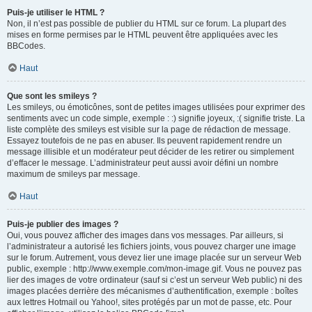
Puis-je utiliser le HTML ?
Non, il n’est pas possible de publier du HTML sur ce forum. La plupart des
mises en forme permises par le HTML peuvent être appliquées avec les
BBCodes.
Haut
Que sont les smileys ?
Les smileys, ou émoticônes, sont de petites images utilisées pour exprimer des
sentiments avec un code simple, exemple : :) signifie joyeux, :( signifie triste. La
liste complète des smileys est visible sur la page de rédaction de message.
Essayez toutefois de ne pas en abuser. Ils peuvent rapidement rendre un
message illisible et un modérateur peut décider de les retirer ou simplement
d’effacer le message. L’administrateur peut aussi avoir défini un nombre
maximum de smileys par message.
Haut
Puis-je publier des images ?
Oui, vous pouvez afficher des images dans vos messages. Par ailleurs, si
l’administrateur a autorisé les fichiers joints, vous pouvez charger une image
sur le forum. Autrement, vous devez lier une image placée sur un serveur Web
public, exemple : http://www.exemple.com/mon-image.gif. Vous ne pouvez pas
lier des images de votre ordinateur (sauf si c’est un serveur Web public) ni des
images placées derrière des mécanismes d’authentification, exemple : boîtes
aux lettres Hotmail ou Yahoo!, sites protégés par un mot de passe, etc. Pour