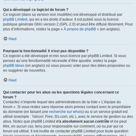
Qui a développé ce logiciel de forum ?
Ce logiciel (dans sa version non modifiée) est développé et distribué par
phpBB Limited
, qui en a les droits d’auteur. Il est publié sous la licence
publique générale GNU version 2 (GPL-2.0) et peut être diffusé librement. Pour
plus d’informations, visitez la page «
À propos de phpBB
» (en anglais).
Haut
Pourquoi la fonctionnalité X n’est pas disponible ?
Ce logiciel a été développé et mis sous licence par phpBB Limited. Si vous
pensez qu’une fonctionnalité nécessite d’être ajoutée, visitez la page
phpBB Ideas
(en anglais) où vous pouvez voter pour des idées proposées ou
en suggérer de nouvelles.
Haut
Qui contacter pour les abus ou les questions légales concernant ce
forum ?
Contactez n’importe lequel des administrateurs de la liste « L’équipe du
forum ». Si vous restez sans réponse alors prenez contact avec le propriétaire
du domaine (en faisant une
recherche sur whois
) ou si un service gratuit est
utilisé (exemple : Yahoo!, Free, f2s.com, etc.), avec le service de gestion ou des
abus. Notez que phpBB Limited
n’a absolument aucun contrôle
et ne peut
être, en aucun cas, tenu pour responsable sur
comment
,
où
ou
par qui
ce
forum est utilisé. Il est inutile de contacter phpBB Limited pour toute question