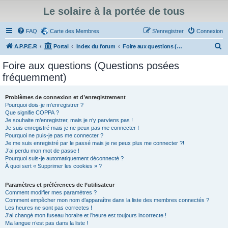
Le solaire à la portée de tous
FAQ
Carte des Membres
S’enregistrer
Connexion
R
A.P.P.E.R
Portal
Index du forum
Foire aux questions (Questions posées fréquemment)
e
Foire aux questions (Questions posées
c
fréquemment)
h
e
Problèmes de connexion et d’enregistrement
Pourquoi dois-je m’enregistrer ?
r
Que signifie COPPA ?
c
Je souhaite m’enregistrer, mais je n’y parviens pas !
Je suis enregistré mais je ne peux pas me connecter !
h
Pourquoi ne puis-je pas me connecter ?
Je me suis enregistré par le passé mais je ne peux plus me connecter ?!
e
J’ai perdu mon mot de passe !
r
Pourquoi suis-je automatiquement déconnecté ?
À quoi sert « Supprimer les cookies » ?
Paramètres et préférences de l’utilisateur
Comment modifier mes paramètres ?
Comment empêcher mon nom d’apparaître dans la liste des membres connectés ?
Les heures ne sont pas correctes !
J’ai changé mon fuseau horaire et l’heure est toujours incorrecte !
Ma langue n’est pas dans la liste !