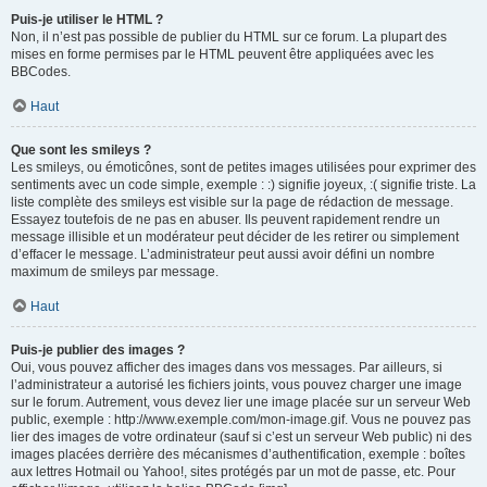
Puis-je utiliser le HTML ?
Non, il n’est pas possible de publier du HTML sur ce forum. La plupart des
mises en forme permises par le HTML peuvent être appliquées avec les
BBCodes.
Haut
Que sont les smileys ?
Les smileys, ou émoticônes, sont de petites images utilisées pour exprimer des
sentiments avec un code simple, exemple : :) signifie joyeux, :( signifie triste. La
liste complète des smileys est visible sur la page de rédaction de message.
Essayez toutefois de ne pas en abuser. Ils peuvent rapidement rendre un
message illisible et un modérateur peut décider de les retirer ou simplement
d’effacer le message. L’administrateur peut aussi avoir défini un nombre
maximum de smileys par message.
Haut
Puis-je publier des images ?
Oui, vous pouvez afficher des images dans vos messages. Par ailleurs, si
l’administrateur a autorisé les fichiers joints, vous pouvez charger une image
sur le forum. Autrement, vous devez lier une image placée sur un serveur Web
public, exemple : http://www.exemple.com/mon-image.gif. Vous ne pouvez pas
lier des images de votre ordinateur (sauf si c’est un serveur Web public) ni des
images placées derrière des mécanismes d’authentification, exemple : boîtes
aux lettres Hotmail ou Yahoo!, sites protégés par un mot de passe, etc. Pour