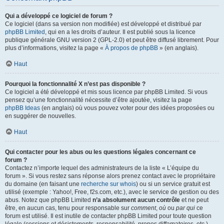
Qui a développé ce logiciel de forum ?
Ce logiciel (dans sa version non modifiée) est développé et distribué par
phpBB Limited
, qui en a les droits d’auteur. Il est publié sous la licence
publique générale GNU version 2 (GPL-2.0) et peut être diffusé librement. Pour
plus d’informations, visitez la page «
À propos de phpBB
» (en anglais).
Haut
Pourquoi la fonctionnalité X n’est pas disponible ?
Ce logiciel a été développé et mis sous licence par phpBB Limited. Si vous
pensez qu’une fonctionnalité nécessite d’être ajoutée, visitez la page
phpBB Ideas
(en anglais) où vous pouvez voter pour des idées proposées ou
en suggérer de nouvelles.
Haut
Qui contacter pour les abus ou les questions légales concernant ce
forum ?
Contactez n’importe lequel des administrateurs de la liste « L’équipe du
forum ». Si vous restez sans réponse alors prenez contact avec le propriétaire
du domaine (en faisant une
recherche sur whois
) ou si un service gratuit est
utilisé (exemple : Yahoo!, Free, f2s.com, etc.), avec le service de gestion ou des
abus. Notez que phpBB Limited
n’a absolument aucun contrôle
et ne peut
être, en aucun cas, tenu pour responsable sur
comment
,
où
ou
par qui
ce
forum est utilisé. Il est inutile de contacter phpBB Limited pour toute question