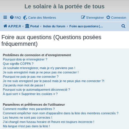
Le solaire à la portée de tous
FAQ
Carte des Membres
S’enregistrer
Connexion
R
A.P.P.E.R
Portal
Index du forum
Foire aux questions (Questions posées fréquemment)
e
Foire aux questions (Questions posées
c
fréquemment)
h
e
Problèmes de connexion et d’enregistrement
Pourquoi dois-je m’enregistrer ?
r
Que signifie COPPA ?
c
Je souhaite m’enregistrer, mais je n’y parviens pas !
Je suis enregistré mais je ne peux pas me connecter !
h
Pourquoi ne puis-je pas me connecter ?
Je me suis enregistré par le passé mais je ne peux plus me connecter ?!
e
J’ai perdu mon mot de passe !
r
Pourquoi suis-je automatiquement déconnecté ?
À quoi sert « Supprimer les cookies » ?
Paramètres et préférences de l’utilisateur
Comment modifier mes paramètres ?
Comment empêcher mon nom d’apparaître dans la liste des membres connectés ?
Les heures ne sont pas correctes !
J’ai changé mon fuseau horaire et l’heure est toujours incorrecte !
Ma langue n’est pas dans la liste !