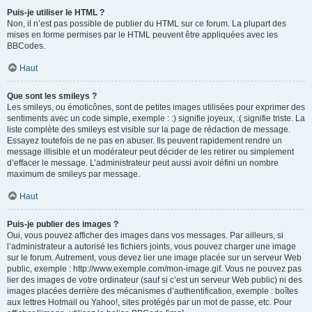
Puis-je utiliser le HTML ?
Non, il n’est pas possible de publier du HTML sur ce forum. La plupart des
mises en forme permises par le HTML peuvent être appliquées avec les
BBCodes.
Haut
Que sont les smileys ?
Les smileys, ou émoticônes, sont de petites images utilisées pour exprimer des
sentiments avec un code simple, exemple : :) signifie joyeux, :( signifie triste. La
liste complète des smileys est visible sur la page de rédaction de message.
Essayez toutefois de ne pas en abuser. Ils peuvent rapidement rendre un
message illisible et un modérateur peut décider de les retirer ou simplement
d’effacer le message. L’administrateur peut aussi avoir défini un nombre
maximum de smileys par message.
Haut
Puis-je publier des images ?
Oui, vous pouvez afficher des images dans vos messages. Par ailleurs, si
l’administrateur a autorisé les fichiers joints, vous pouvez charger une image
sur le forum. Autrement, vous devez lier une image placée sur un serveur Web
public, exemple : http://www.exemple.com/mon-image.gif. Vous ne pouvez pas
lier des images de votre ordinateur (sauf si c’est un serveur Web public) ni des
images placées derrière des mécanismes d’authentification, exemple : boîtes
aux lettres Hotmail ou Yahoo!, sites protégés par un mot de passe, etc. Pour