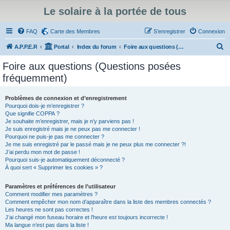
Le solaire à la portée de tous
FAQ
Carte des Membres
S’enregistrer
Connexion
R
A.P.P.E.R
Portal
Index du forum
Foire aux questions (Questions posées fréquemment)
e
Foire aux questions (Questions posées
c
fréquemment)
h
e
Problèmes de connexion et d’enregistrement
Pourquoi dois-je m’enregistrer ?
r
Que signifie COPPA ?
c
Je souhaite m’enregistrer, mais je n’y parviens pas !
Je suis enregistré mais je ne peux pas me connecter !
h
Pourquoi ne puis-je pas me connecter ?
Je me suis enregistré par le passé mais je ne peux plus me connecter ?!
e
J’ai perdu mon mot de passe !
r
Pourquoi suis-je automatiquement déconnecté ?
À quoi sert « Supprimer les cookies » ?
Paramètres et préférences de l’utilisateur
Comment modifier mes paramètres ?
Comment empêcher mon nom d’apparaître dans la liste des membres connectés ?
Les heures ne sont pas correctes !
J’ai changé mon fuseau horaire et l’heure est toujours incorrecte !
Ma langue n’est pas dans la liste !