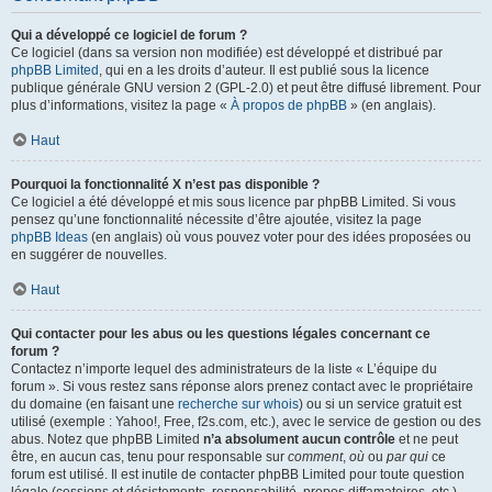
Qui a développé ce logiciel de forum ?
Ce logiciel (dans sa version non modifiée) est développé et distribué par
phpBB Limited
, qui en a les droits d’auteur. Il est publié sous la licence
publique générale GNU version 2 (GPL-2.0) et peut être diffusé librement. Pour
plus d’informations, visitez la page «
À propos de phpBB
» (en anglais).
Haut
Pourquoi la fonctionnalité X n’est pas disponible ?
Ce logiciel a été développé et mis sous licence par phpBB Limited. Si vous
pensez qu’une fonctionnalité nécessite d’être ajoutée, visitez la page
phpBB Ideas
(en anglais) où vous pouvez voter pour des idées proposées ou
en suggérer de nouvelles.
Haut
Qui contacter pour les abus ou les questions légales concernant ce
forum ?
Contactez n’importe lequel des administrateurs de la liste « L’équipe du
forum ». Si vous restez sans réponse alors prenez contact avec le propriétaire
du domaine (en faisant une
recherche sur whois
) ou si un service gratuit est
utilisé (exemple : Yahoo!, Free, f2s.com, etc.), avec le service de gestion ou des
abus. Notez que phpBB Limited
n’a absolument aucun contrôle
et ne peut
être, en aucun cas, tenu pour responsable sur
comment
,
où
ou
par qui
ce
forum est utilisé. Il est inutile de contacter phpBB Limited pour toute question