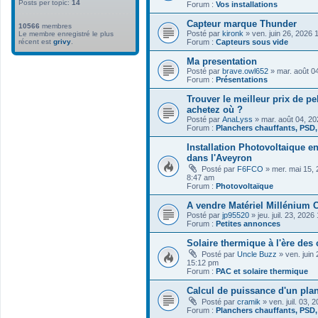
Posts per topic:
14
Forum :
Vos installations
Capteur marque Thunder
10566
membres
Posté par
kironk
» ven. juin 26, 2026 
Le membre enregistré le plus
récent est
grivy
.
Forum :
Capteurs sous vide
Ma presentation
Posté par
brave.owl652
» mar. août 0
Forum :
Présentations
Trouver le meilleur prix de pe
achetez où ?
Posté par
AnaLyss
» mar. août 04, 2
Forum :
Planchers chauffants, PSD
Installation Photovoltaique 
dans l'Aveyron
Posté par
F6FCO
» mer. mai 15,
8:47 am
Forum :
Photovoltaïque
A vendre Matériel Millénium C
Posté par
jp95520
» jeu. juil. 23, 202
Forum :
Petites annonces
Solaire thermique à l'ère des
Posté par
Uncle Buzz
» ven. juin
15:12 pm
Forum :
PAC et solaire thermique
Calcul de puissance d'un pla
Posté par
cramik
» ven. juil. 03,
Forum :
Planchers chauffants, PSD