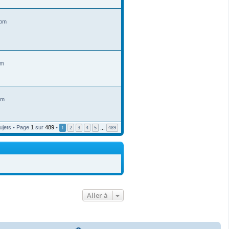
 pm
pm
pm
ujets • Page
1
sur
489
•
1
2
3
4
5
489
…
Aller à