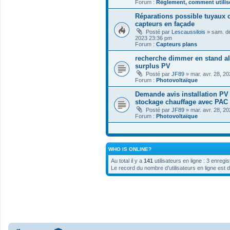
Forum :
Règlement, comment utilise
Réparations possible tuyaux 
capteurs en façade
Posté par
Lescaussilois
» sam. dé
2023 23:36 pm
Forum :
Capteurs plans
recherche dimmer en stand al
surplus PV
Posté par
JF89
» mar. avr. 28, 2
Forum :
Photovoltaïque
Demande avis installation PV
stockage chauffage avec PAC
Posté par
JF89
» mar. avr. 28, 2
Forum :
Photovoltaïque
WHO IS ONLINE?
Au total il y a
141
utilisateurs en ligne : 3 enregi
Le record du nombre d’utilisateurs en ligne est 