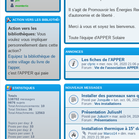
j2c
monteric
Il s'agit de Promouvoir les Énergies Re
d'autonomie et de liberté .
ACTION VERS LES BIBLIOTHÈQUES
Merci à vous et soyez les bienvenus.
Action vers les
bibliothèques:
Vous
Toute l'équipe d'APPER Solaire
voulez vous impliquer
personnellement dans cette
action?
ANNONCES
Equipez la bibliothèque de
Les fiches de l'APPER
votre village du livre de
par
clyric
» mer. nov. 04, 2020 21:06 
l'apper,
Forum :
Vie de l'association APPER
c'est l'APPER qui paie
NOUVEAUX MESSAGES
STATISTIQUES
Installer des panneaux sans q
Totals
138702
messages
Posté par
Jonquille
» lun. oct. 06, 20
9876
sujets
Forum :
Vos installations
Total Announcements:
10
Total Stickies:
36
Présentation JuliusH
Total Attachments:
12563
Posté par
JuliusH
» mar. août 04, 202
Forum :
Présentations
Topics per day:
2
Posts per day:
33
Installation thermique à 15° 
Users per day:
2
Topics per user:
1
Posté par
Marco14
» dim. mars
Posts per user:
13
26, 2023 21:38 pm