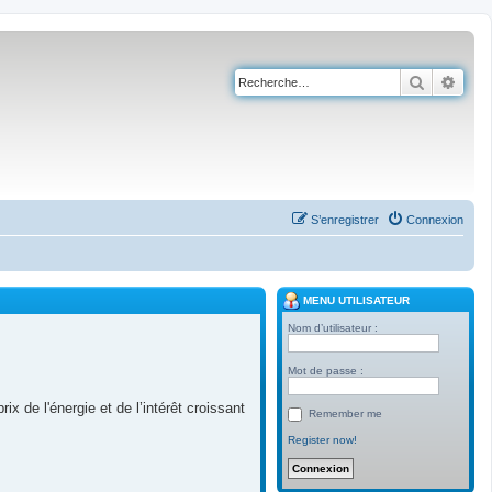
Recherch
Rech
S’enregistrer
Connexion
MENU UTILISATEUR
Nom d’utilisateur :
Mot de passe :
 de l'énergie et de l’intérêt croissant
Remember me
Register now!