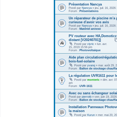
Présentation Nancya
Posté par
Nancya
» jeu. juil. 16, 202
Forum :
Présentations
Un réparateur de piscine m'a p
curieuse d'avoir vos avis
Posté par
Nancya
» jeu. juil. 16, 202
Forum :
Matériel annexe
PV routeur avec HA,Domoticz
distant [V20240701]]
Posté par
clyric
» lun. avr.
15, 2019 15:56 pm
Forum :
Photovoltaïque
Aide plan circulation/régulati
bois-fuel-solaire
Posté par
yvanq
» mar. août 29, 
Forum :
Ballon de stockage chauff
La régulation UVR1611 pour le
Posté par
monteric
» dim. avr. 0
am
Forum :
UVR-1611
Avec ou sans échangeur sola
Posté par
pierrotb
» ven. juin 19, 202
Forum :
Ballon de stockage chauff
Installation Panneaux Photov
la maison
Posté par
Kurun
» mer. mai 20, 2