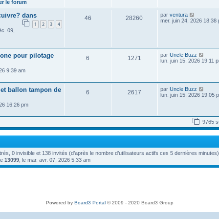
r
r le forum
l
e
n
e
s
i
V
cuivre? dans
par
ventura
d
s
46
28260
e
o
mer. juin 24, 2026 18:38
e
a
1
2
3
4
r
i
r
g
c. 09,
m
r
n
e
e
l
i
s
e
e
s
d
r
a
V
one pour pilotage
par
Uncle Buzz
e
m
6
1271
g
o
lun. juin 15, 2026 19:11 
r
e
e
i
n
s
026 9:39 am
r
i
s
l
e
a
e
r
g
V
 et ballon tampon de
par
Uncle Buzz
d
m
e
6
2617
o
lun. juin 15, 2026 19:05 
e
e
i
r
s
026 16:26 pm
r
n
s
l
i
a
e
e
g
9765 s
d
r
e
e
m
r
e
n
s
i
s
strés, 0 invisible et 138 invités (d’après le nombre d’utilisateurs actifs ces 5 dernières minutes)
e
a
r
de
13099
, le mar. avr. 07, 2026 5:33 am
g
m
e
e
s
s
a
g
e
Powered by
Board3 Portal
© 2009 - 2020 Board3 Group