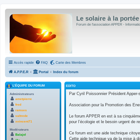
Le solaire à la portée
Forum de l'association APPER - Informations
Accès rapide
FAQ
Carte des Membres
A.P.P.E.R
Portal
Index du forum
L’ÉQUIPE DU FORUM
EDITO
Par Cyril Poissonnier Président Apper-s
Administrateurs
ametpierre
Association pour la Promotion des Ene
fred
ramses
Le forum APPER en est à sa cinquième ve
valtrede
pour l’écologie et le besoin urgent de r
xvincent71
Modérateurs
Ce forum est une aide technique citoye
Balajol
Cette aide technique va de la mise à d