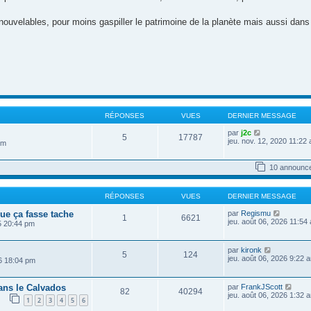
nouvelables, pour moins gaspiller le patrimoine de la planète mais aussi dans 
RÉPONSES
VUES
DERNIER MESSAGE
V
par
j2c
5
17787
o
jeu. nov. 12, 2020 11:22
pm
i
r
l
10 announc
e
d
e
RÉPONSES
VUES
DERNIER MESSAGE
r
n
V
ue ça fasse tache
par
Regismu
i
1
6621
o
jeu. août 06, 2026 11:54
25 20:44 pm
e
i
r
r
m
l
e
V
par
kironk
5
124
e
s
o
jeu. août 06, 2026 9:22 
6 18:04 pm
d
s
i
e
a
r
r
g
l
V
dans le Calvados
par
FrankJScott
n
e
82
40294
e
o
jeu. août 06, 2026 1:32 
i
d
1
2
3
4
5
6
i
e
e