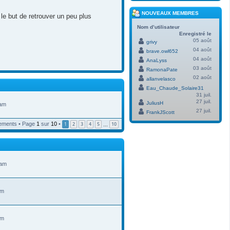
NOUVEAUX MEMBRES
le but de retrouver un peu plus
Nom d’utilisateur
Enregistré le
05 août
grivy
04 août
brave.owl652
04 août
AnaLyss
03 août
RamonaPate
02 août
allanvelasco
Eau_Chaude_Solaire31
31 juil.
27 juil.
JuliusH
 am
27 juil.
FrankJScott
ements • Page
1
sur
10
•
1
2
3
4
5
10
…
 am
am
am