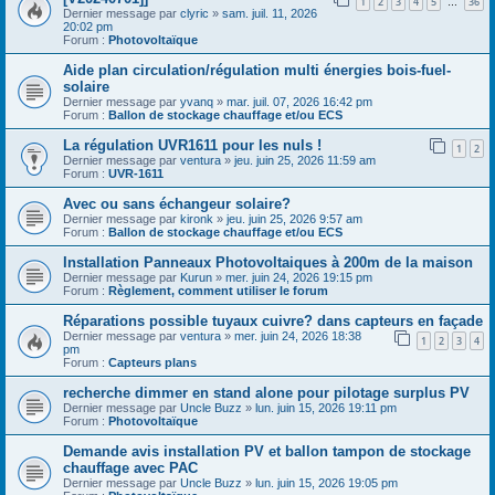
1
2
3
4
5
36
…
Dernier message par
clyric
»
sam. juil. 11, 2026
20:02 pm
Forum :
Photovoltaïque
Aide plan circulation/régulation multi énergies bois-fuel-
solaire
Dernier message par
yvanq
»
mar. juil. 07, 2026 16:42 pm
Forum :
Ballon de stockage chauffage et/ou ECS
La régulation UVR1611 pour les nuls !
1
2
Dernier message par
ventura
»
jeu. juin 25, 2026 11:59 am
Forum :
UVR-1611
Avec ou sans échangeur solaire?
Dernier message par
kironk
»
jeu. juin 25, 2026 9:57 am
Forum :
Ballon de stockage chauffage et/ou ECS
Installation Panneaux Photovoltaiques à 200m de la maison
Dernier message par
Kurun
»
mer. juin 24, 2026 19:15 pm
Forum :
Règlement, comment utiliser le forum
Réparations possible tuyaux cuivre? dans capteurs en façade
Dernier message par
ventura
»
mer. juin 24, 2026 18:38
1
2
3
4
pm
Forum :
Capteurs plans
recherche dimmer en stand alone pour pilotage surplus PV
Dernier message par
Uncle Buzz
»
lun. juin 15, 2026 19:11 pm
Forum :
Photovoltaïque
Demande avis installation PV et ballon tampon de stockage
chauffage avec PAC
Dernier message par
Uncle Buzz
»
lun. juin 15, 2026 19:05 pm