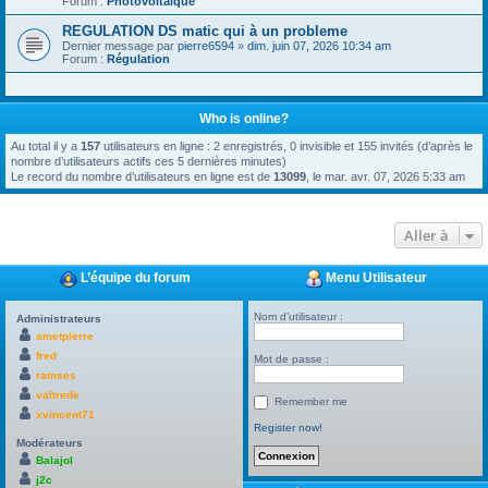
Forum :
Photovoltaïque
REGULATION DS matic qui à un probleme
Dernier message par
pierre6594
»
dim. juin 07, 2026 10:34 am
Forum :
Régulation
Who is online?
Au total il y a
157
utilisateurs en ligne : 2 enregistrés, 0 invisible et 155 invités (d’après le
nombre d’utilisateurs actifs ces 5 dernières minutes)
Le record du nombre d’utilisateurs en ligne est de
13099
, le mar. avr. 07, 2026 5:33 am
Aller à
L’équipe du forum
Menu Utilisateur
Nom d’utilisateur :
Administrateurs
ametpierre
fred
Mot de passe :
ramses
valtrede
Remember me
xvincent71
Register now!
Modérateurs
Balajol
j2c