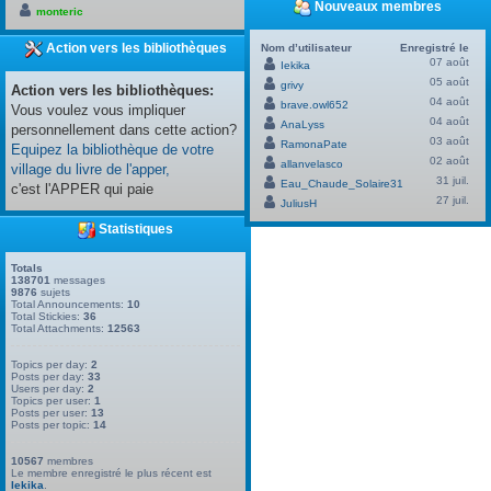
Nouveaux membres
monteric
Action vers les bibliothèques
Nom d’utilisateur
Enregistré le
07 août
Iekika
05 août
grivy
Action vers les bibliothèques:
04 août
brave.owl652
Vous voulez vous impliquer
04 août
AnaLyss
personnellement dans cette action?
03 août
RamonaPate
Equipez la bibliothèque de votre
02 août
allanvelasco
village du livre de l'apper,
31 juil.
Eau_Chaude_Solaire31
c'est l'APPER qui paie
27 juil.
JuliusH
Statistiques
Totals
138701
messages
9876
sujets
Total Announcements:
10
Total Stickies:
36
Total Attachments:
12563
Topics per day:
2
Posts per day:
33
Users per day:
2
Topics per user:
1
Posts per user:
13
Posts per topic:
14
10567
membres
Le membre enregistré le plus récent est
Iekika
.