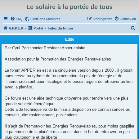
Le solaire à la portée de tous
FAQ
Carte des Membres
S’enregistrer
Connexion
R
A.P.P.E.R
Portal
Index du forum
e
Edito
c
Par Cyril Poissonnier Président Apper-solaire
h
e
Association pour la Promotion des Energies Renouvelables
r
Le forum APPER en est à sa cinquième version depuis 2000 , il grossit
c
sans cesse au rythme de l'augmentation du prix de l'énergie et de
h
l’intérêt croissant pour l’écologie et le besoin urgent de retrouver un lien
avec la planète.
e
r
Ce forum est une aide technique citoyenne pour tendre vers une plus
grande sobriété énergétique.
Cette aide technique va de la mise à disposition de connaissances au
conseils, dimensionnement, publications.
Il s'agit de Promouvoir les Énergies Renouvelables, pour moins gaspiller
le patrimoine de la planète mais aussi dans le but de retrouver un peu
plus d'autonomie et de liberté .