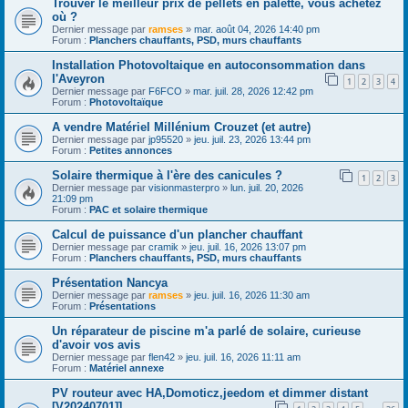
Trouver le meilleur prix de pellets en palette, vous achetez
où ?
Dernier message par
ramses
»
mar. août 04, 2026 14:40 pm
Forum :
Planchers chauffants, PSD, murs chauffants
Installation Photovoltaique en autoconsommation dans
l'Aveyron
1
2
3
4
Dernier message par
F6FCO
»
mar. juil. 28, 2026 12:42 pm
Forum :
Photovoltaïque
A vendre Matériel Millénium Crouzet (et autre)
Dernier message par
jp95520
»
jeu. juil. 23, 2026 13:44 pm
Forum :
Petites annonces
Solaire thermique à l'ère des canicules ?
1
2
3
Dernier message par
visionmasterpro
»
lun. juil. 20, 2026
21:09 pm
Forum :
PAC et solaire thermique
Calcul de puissance d'un plancher chauffant
Dernier message par
cramik
»
jeu. juil. 16, 2026 13:07 pm
Forum :
Planchers chauffants, PSD, murs chauffants
Présentation Nancya
Dernier message par
ramses
»
jeu. juil. 16, 2026 11:30 am
Forum :
Présentations
Un réparateur de piscine m'a parlé de solaire, curieuse
d'avoir vos avis
Dernier message par
flen42
»
jeu. juil. 16, 2026 11:11 am
Forum :
Matériel annexe
PV routeur avec HA,Domoticz,jeedom et dimmer distant
[V20240701]]