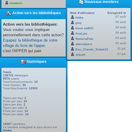
Nouveaux membres
monteric
Action vers les bibliothèques
Nom d’utilisateur
Enregistré le
07 août
Iekika
05 août
grivy
Action vers les bibliothèques:
04 août
brave.owl652
Vous voulez vous impliquer
04 août
AnaLyss
personnellement dans cette action?
03 août
RamonaPate
Equipez la bibliothèque de votre
02 août
allanvelasco
village du livre de l'apper,
31 juil.
Eau_Chaude_Solaire31
c'est l'APPER qui paie
27 juil.
JuliusH
Statistiques
Totals
138701
messages
9876
sujets
Total Announcements:
10
Total Stickies:
36
Total Attachments:
12563
Topics per day:
2
Posts per day:
33
Users per day:
2
Topics per user:
1
Posts per user:
13
Posts per topic:
14
10567
membres
Le membre enregistré le plus récent est
Iekika
.