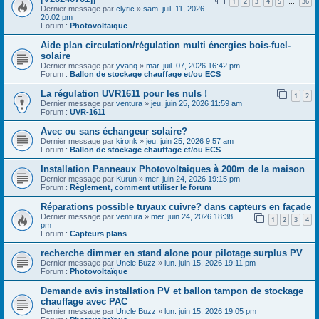
1
2
3
4
5
36
…
Dernier message par
clyric
»
sam. juil. 11, 2026
20:02 pm
Forum :
Photovoltaïque
Aide plan circulation/régulation multi énergies bois-fuel-
solaire
Dernier message par
yvanq
»
mar. juil. 07, 2026 16:42 pm
Forum :
Ballon de stockage chauffage et/ou ECS
La régulation UVR1611 pour les nuls !
1
2
Dernier message par
ventura
»
jeu. juin 25, 2026 11:59 am
Forum :
UVR-1611
Avec ou sans échangeur solaire?
Dernier message par
kironk
»
jeu. juin 25, 2026 9:57 am
Forum :
Ballon de stockage chauffage et/ou ECS
Installation Panneaux Photovoltaiques à 200m de la maison
Dernier message par
Kurun
»
mer. juin 24, 2026 19:15 pm
Forum :
Règlement, comment utiliser le forum
Réparations possible tuyaux cuivre? dans capteurs en façade
Dernier message par
ventura
»
mer. juin 24, 2026 18:38
1
2
3
4
pm
Forum :
Capteurs plans
recherche dimmer en stand alone pour pilotage surplus PV
Dernier message par
Uncle Buzz
»
lun. juin 15, 2026 19:11 pm
Forum :
Photovoltaïque
Demande avis installation PV et ballon tampon de stockage
chauffage avec PAC
Dernier message par
Uncle Buzz
»
lun. juin 15, 2026 19:05 pm