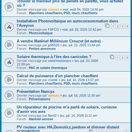
Trouver le meilleur prix de pellets en palette, vous achetez
où ?
Dernier message par
ramses
»
mar. août 04, 2026 14:40 pm
Forum :
Planchers chauffants, PSD, murs chauffants
Installation Photovoltaique en autoconsommation dans
l'Aveyron
1
2
3
4
Dernier message par
F6FCO
»
mar. juil. 28, 2026 12:42 pm
Forum :
Photovoltaïque
A vendre Matériel Millénium Crouzet (et autre)
Dernier message par
jp95520
»
jeu. juil. 23, 2026 13:44 pm
Forum :
Petites annonces
Solaire thermique à l'ère des canicules ?
1
2
3
Dernier message par
visionmasterpro
»
lun. juil. 20, 2026
21:09 pm
Forum :
PAC et solaire thermique
Calcul de puissance d'un plancher chauffant
Dernier message par
cramik
»
jeu. juil. 16, 2026 13:07 pm
Forum :
Planchers chauffants, PSD, murs chauffants
Présentation Nancya
Dernier message par
ramses
»
jeu. juil. 16, 2026 11:30 am
Forum :
Présentations
Un réparateur de piscine m'a parlé de solaire, curieuse
d'avoir vos avis
Dernier message par
flen42
»
jeu. juil. 16, 2026 11:11 am
Forum :
Matériel annexe
PV routeur avec HA,Domoticz,jeedom et dimmer distant
[V20240701]]