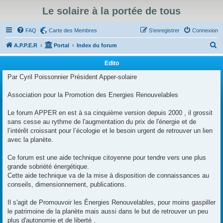
Le solaire à la portée de tous
FAQ
Carte des Membres
S’enregistrer
Connexion
R
A.P.P.E.R
Portal
Index du forum
e
Edito
c
Par Cyril Poissonnier Président Apper-solaire
h
e
Association pour la Promotion des Energies Renouvelables
r
Le forum APPER en est à sa cinquième version depuis 2000 , il grossit
c
sans cesse au rythme de l'augmentation du prix de l'énergie et de
h
l’intérêt croissant pour l’écologie et le besoin urgent de retrouver un lien
avec la planète.
e
r
Ce forum est une aide technique citoyenne pour tendre vers une plus
grande sobriété énergétique.
Cette aide technique va de la mise à disposition de connaissances au
conseils, dimensionnement, publications.
Il s'agit de Promouvoir les Énergies Renouvelables, pour moins gaspiller
le patrimoine de la planète mais aussi dans le but de retrouver un peu
plus d'autonomie et de liberté .