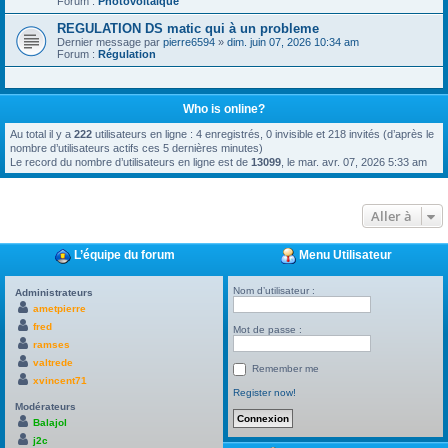
Forum :
Photovoltaïque
REGULATION DS matic qui à un probleme
Dernier message par
pierre6594
»
dim. juin 07, 2026 10:34 am
Forum :
Régulation
Who is online?
Au total il y a
222
utilisateurs en ligne : 4 enregistrés, 0 invisible et 218 invités (d’après le
nombre d’utilisateurs actifs ces 5 dernières minutes)
Le record du nombre d’utilisateurs en ligne est de
13099
, le mar. avr. 07, 2026 5:33 am
Aller à
L’équipe du forum
Menu Utilisateur
Nom d’utilisateur :
Administrateurs
ametpierre
fred
Mot de passe :
ramses
valtrede
Remember me
xvincent71
Register now!
Modérateurs
Balajol
j2c