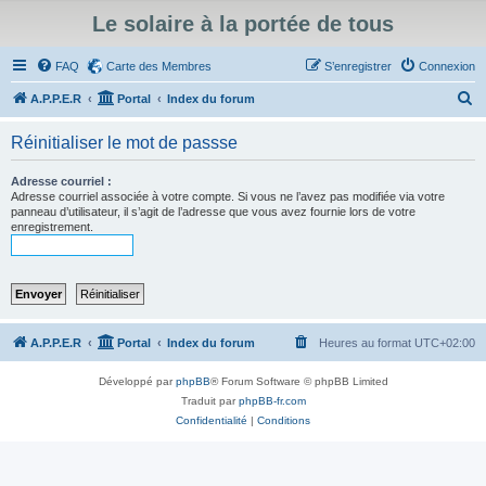
Le solaire à la portée de tous
FAQ
Carte des Membres
S’enregistrer
Connexion
R
A.P.P.E.R
Portal
Index du forum
e
Réinitialiser le mot de passse
c
h
Adresse courriel :
Adresse courriel associée à votre compte. Si vous ne l’avez pas modifiée via votre
e
panneau d’utilisateur, il s’agit de l’adresse que vous avez fournie lors de votre
enregistrement.
r
c
h
e
r
A.P.P.E.R
Portal
Index du forum
Heures au format
UTC+02:00
Développé par
phpBB
® Forum Software © phpBB Limited
Traduit par
phpBB-fr.com
Confidentialité
|
Conditions