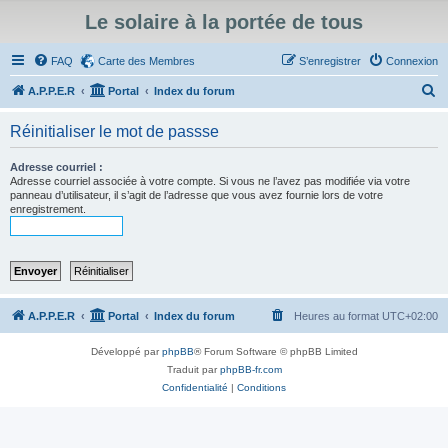
Le solaire à la portée de tous
FAQ
Carte des Membres
S’enregistrer
Connexion
R
A.P.P.E.R
Portal
Index du forum
e
Réinitialiser le mot de passse
c
h
Adresse courriel :
Adresse courriel associée à votre compte. Si vous ne l’avez pas modifiée via votre
e
panneau d’utilisateur, il s’agit de l’adresse que vous avez fournie lors de votre
enregistrement.
r
c
h
e
r
A.P.P.E.R
Portal
Index du forum
Heures au format
UTC+02:00
Développé par
phpBB
® Forum Software © phpBB Limited
Traduit par
phpBB-fr.com
Confidentialité
|
Conditions