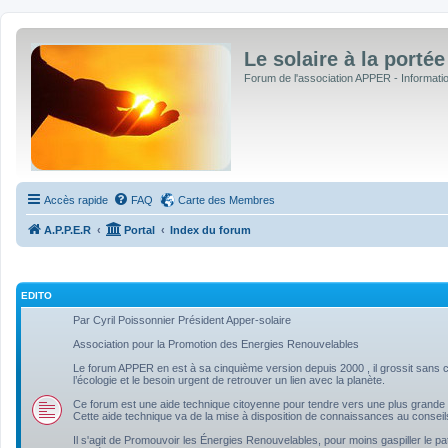
Le solaire à la portée
Forum de l'association APPER - Informations
Accès rapide
FAQ
Carte des Membres
A.P.P.E.R
Portal
Index du forum
EDITO
Par Cyril Poissonnier Président Apper-solaire
Association pour la Promotion des Energies Renouvelables
Le forum APPER en est à sa cinquième version depuis 2000 , il grossit sans ce
l’écologie et le besoin urgent de retrouver un lien avec la planète.
Ce forum est une aide technique citoyenne pour tendre vers une plus grande 
Cette aide technique va de la mise à disposition de connaissances au conseil
Il s'agit de Promouvoir les Énergies Renouvelables, pour moins gaspiller le pa