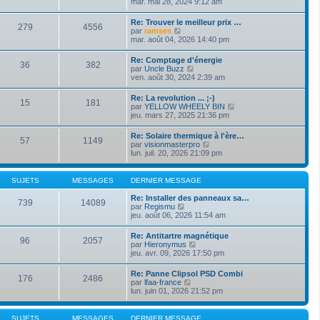
o
mar. mai 28, 2024 9:12 am
i
d
g
i
e
e
e
r
r
Re: Trouver le meilleur prix …
r
279
4556
l
m
V
par
ramses
n
e
e
o
mar. août 04, 2026 14:40 pm
i
d
s
i
e
e
s
r
r
Re: Comptage d'énergie
r
a
36
382
l
m
V
par
Uncle Buzz
n
g
e
e
o
ven. août 30, 2024 2:39 am
i
e
d
s
i
e
e
s
r
r
Re: La revolution ... ;-)
r
a
15
181
l
m
V
par
YELLOW WHEELY BIN
n
g
e
e
o
jeu. mars 27, 2025 21:36 pm
i
e
d
s
i
e
e
s
r
r
Re: Solaire thermique à l'ère…
r
a
57
1149
l
m
V
par
visionmasterpro
n
g
e
e
o
lun. juil. 20, 2026 21:09 pm
i
e
d
s
i
e
e
s
r
r
r
a
l
m
SUJETS
MESSAGES
DERNIER MESSAGE
n
g
e
e
i
e
d
s
Re: Installer des panneaux sa…
e
739
14089
e
s
V
par
Regismu
r
r
a
o
jeu. août 06, 2026 11:54 am
m
n
g
i
e
i
e
r
s
Re: Antitartre magnétique
e
96
2057
l
s
V
par
Hieronymus
r
e
a
o
jeu. avr. 09, 2026 17:50 pm
m
d
g
i
e
e
e
r
s
Re: Panne Clipsol PSD Combi
r
176
2486
l
s
V
par
lfaa-france
n
e
a
o
lun. juin 01, 2026 21:52 pm
i
d
g
i
e
e
e
r
r
r
l
m
SUJETS
MESSAGES
DERNIER MESSAGE