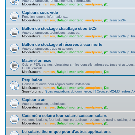
Auto-construction, fonctionnement, informations...
Modérateurs :
ramses
,
Balajol
,
monteric
,
ametpierre
,
j2c
Capteurs sous vide
Fonctionnement, informations...
Modérateurs :
ramses
,
Balajol
,
monteric
,
ametpierre
,
j2c
,
françois34
Ballon de stockage chauffage et/ou ECS
Auto-construction, techniques, astuces,
Modérateurs :
ramses
,
Balajol
,
monteric
,
ametpierre
,
j2c
,
françois34
,
p_bri
Ballon de stockage et réserves à eau morte
Auto-construction, trucs et astuces...
Modérateurs :
ramses
,
Balajol
,
monteric
,
ametpierre
,
j2c
,
françois34
,
p_bri
Matériel annexe
Cuivre, PER, vannes, circulateurs... les conseils, adresses, trucs et astuces.
Outils, calculs...
Modérateurs :
ramses
,
Balajol
,
monteric
,
ametpierre
,
j2c
Régulation
Conseils et outils pour réguler votre installation...
Modérateurs :
ramses
,
Balajol
,
monteric
,
ametpierre
,
j2c
Sous-forums :
Les régulations du commerce
,
Crouzet M2-M3, autres API
Capteur à air
Auto-construction, techniques...
Modérateurs :
ramses
,
Balajol
,
monteric
,
ametpierre
,
j2c
Cuisinière solaire four solaire cuisson solaire
vos contributions, four boite four parabolique, recettes de cuisine solaire, pho
Modérateurs :
ramses
,
Balajol
,
monteric
,
ametpierre
,
j2c
Le solaire thermique pour d'autres applications