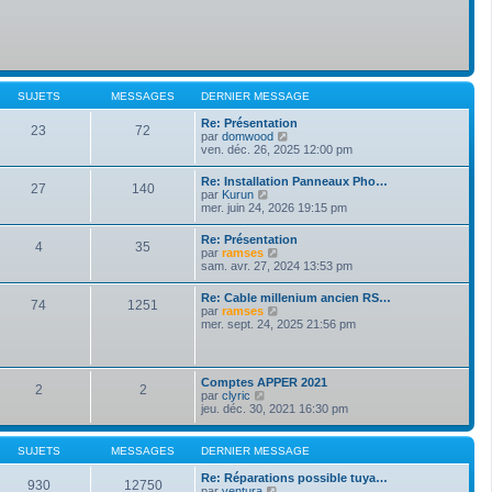
SUJETS
MESSAGES
DERNIER MESSAGE
Re: Présentation
23
72
V
par
domwood
o
ven. déc. 26, 2025 12:00 pm
i
r
Re: Installation Panneaux Pho…
27
140
l
V
par
Kurun
e
o
mer. juin 24, 2026 19:15 pm
d
i
e
r
Re: Présentation
r
4
35
l
V
par
ramses
n
e
o
sam. avr. 27, 2024 13:53 pm
i
d
i
e
e
r
r
Re: Cable millenium ancien RS…
r
74
1251
l
m
V
par
ramses
n
e
e
o
mer. sept. 24, 2025 21:56 pm
i
d
s
i
e
e
s
r
r
r
a
l
m
n
g
e
e
Comptes APPER 2021
i
e
2
2
d
s
V
par
clyric
e
e
s
o
jeu. déc. 30, 2021 16:30 pm
r
r
a
i
m
n
g
r
e
i
e
l
s
SUJETS
MESSAGES
DERNIER MESSAGE
e
e
s
r
d
a
Re: Réparations possible tuya…
m
930
12750
e
g
V
par
ventura