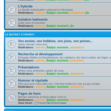
L'hybride
La double motorisation carburant et électrique.
Modérateurs :
ramses
,
Balajol
,
monteric
,
ametpierre
,
j2c
Isolation batiments
isoler pour économiser
Modérateurs :
ramses
,
Balajol
,
monteric
,
j2c
LE BISTROT À PIERROT
Vos envies, vos hobbies, vos joies, vos peines...
Venez donner votre avis.
Modérateurs :
ramses
,
Balajol
,
monteric
,
ametpierre
Recherche et développement
Echange d'idées et d'expériences, les caloducs, les micro-ondes, les frigos, e
Modérateurs :
ramses
,
Balajol
,
monteric
,
ametpierre
Présentations
Venez vous présenter, parlez de vous.
Modérateurs :
ramses
,
Balajol
,
monteric
,
ametpierre
Humour et rigolade
Rien que pour nous faire rire, c'est bon enfant et c'est ça qui compte
Modérateurs :
ramses
,
Balajol
,
monteric
,
ametpierre
Pages de liens
Bonnes adresses et bons plans c'est ici.
Modérateurs :
ramses
,
Balajol
,
monteric
,
ametpierre
Sous-forum :
Forum Electrotechnique