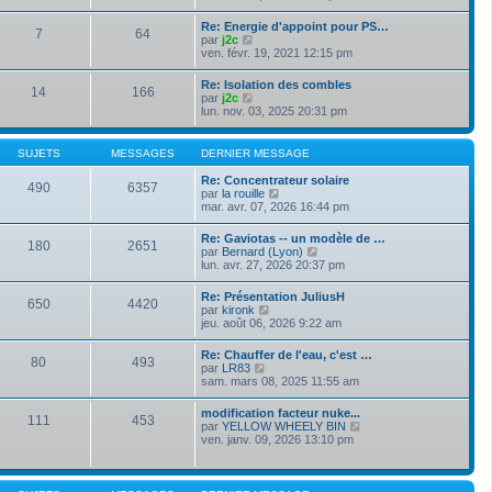
e
s
i
e
r
s
r
r
Re: Energie d'appoint pour PS…
n
a
7
64
l
m
V
par
j2c
i
g
e
e
o
ven. févr. 19, 2021 12:15 pm
e
e
d
s
i
r
e
s
r
m
Re: Isolation des combles
r
a
14
166
l
e
V
par
j2c
n
g
e
s
o
lun. nov. 03, 2025 20:31 pm
i
e
d
s
i
e
e
a
r
r
r
g
l
m
SUJETS
MESSAGES
DERNIER MESSAGE
n
e
e
e
i
d
s
Re: Concentrateur solaire
e
490
6357
e
s
V
par
la rouille
r
r
a
o
mar. avr. 07, 2026 16:44 pm
m
n
g
i
e
i
e
r
s
Re: Gaviotas -- un modèle de …
e
180
2651
l
s
V
par
Bernard (Lyon)
r
e
a
o
lun. avr. 27, 2026 20:37 pm
m
d
g
i
e
e
e
r
s
Re: Présentation JuliusH
r
650
4420
l
s
V
par
kironk
n
e
a
o
jeu. août 06, 2026 9:22 am
i
d
g
i
e
e
e
r
r
Re: Chauffer de l'eau, c'est …
r
80
493
l
m
V
par
LR83
n
e
e
o
sam. mars 08, 2025 11:55 am
i
d
s
i
e
e
s
r
r
modification facteur nuke...
r
a
111
453
l
m
V
par
YELLOW WHEELY BIN
n
g
e
e
o
ven. janv. 09, 2026 13:10 pm
i
e
d
s
i
e
e
s
r
r
r
a
l
m
n
g
e