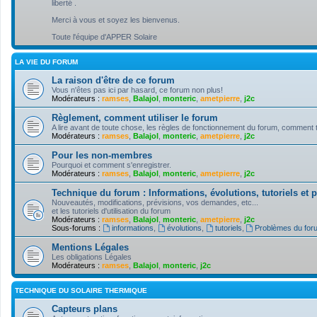
liberté .
Merci à vous et soyez les bienvenus.
Toute l'équipe d'APPER Solaire
LA VIE DU FORUM
La raison d'être de ce forum
Vous n'êtes pas ici par hasard, ce forum non plus!
Modérateurs :
ramses
,
Balajol
,
monteric
,
ametpierre
,
j2c
Règlement, comment utiliser le forum
A lire avant de toute chose, les règles de fonctionnement du forum, comment tire
Modérateurs :
ramses
,
Balajol
,
monteric
,
ametpierre
,
j2c
Pour les non-membres
Pourquoi et comment s'enregistrer.
Modérateurs :
ramses
,
Balajol
,
monteric
,
ametpierre
,
j2c
Technique du forum : Informations, évolutions, tutoriels et
Nouveautés, modifications, prévisions, vos demandes, etc...
et les tutoriels d'utilisation du forum
Modérateurs :
ramses
,
Balajol
,
monteric
,
ametpierre
,
j2c
Sous-forums :
informations
,
évolutions
,
tutoriels
,
Problèmes du for
Mentions Légales
Les obligations Légales
Modérateurs :
ramses
,
Balajol
,
monteric
,
j2c
TECHNIQUE DU SOLAIRE THERMIQUE
Capteurs plans