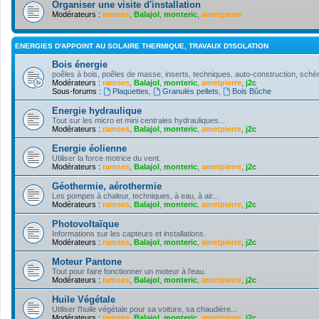
Organiser une visite d'installation
Modérateurs :
ramses
,
Balajol
,
monteric
,
ametpierre
ENERGIES D'APPOINT AU SOLAIRE THERMIQUE, TRAVAUX D'ISOLATION
Bois énergie
poêles à bois, poêles de masse, inserts, techniques, auto-construction, schém
Modérateurs :
ramses
,
Balajol
,
monteric
,
ametpierre
,
j2c
Sous-forums :
Plaquettes
,
Granulés pellets
,
Bois Bûche
Energie hydraulique
Tout sur les micro et mini centrales hydrauliques...
Modérateurs :
ramses
,
Balajol
,
monteric
,
ametpierre
,
j2c
Energie éolienne
Utiliser la force motrice du vent.
Modérateurs :
ramses
,
Balajol
,
monteric
,
ametpierre
,
j2c
Géothermie, aérothermie
Les pompes à chaleur, techniques, à eau, à air...
Modérateurs :
ramses
,
Balajol
,
monteric
,
ametpierre
,
j2c
Photovoltaïque
Informations sur les capteurs et installations.
Modérateurs :
ramses
,
Balajol
,
monteric
,
ametpierre
,
j2c
Moteur Pantone
Tout pour faire fonctionner un moteur à l'eau.
Modérateurs :
ramses
,
Balajol
,
monteric
,
ametpierre
,
j2c
Huile Végétale
Utiliser l'huile végétale pour sa voiture, sa chaudière...
Modérateurs :
ramses
,
Balajol
,
monteric
,
ametpierre
,
j2c