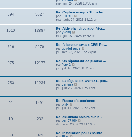
e
r
e
o
mer. juin 24, 2026 18:38 pm
s
n
i
s
i
r
a
Re: Capteur marque Thunder
e
394
5627
l
g
V
par
JuliusH
r
e
e
o
mar. août 04, 2026 18:12 pm
m
d
i
e
e
r
s
Re: Aide plan circulation/rég…
r
1010
13887
l
s
V
par
yvanq
n
e
a
o
mar. juil. 07, 2026 16:42 pm
i
d
g
i
e
e
e
r
r
Re: fuites sur tuyaux CESI Ro…
r
316
5170
l
m
V
par
guydefrance
n
e
e
o
jeu. avr. 23, 2026 15:58 pm
i
d
s
i
e
e
s
r
r
Re: Un réparateur de piscine …
r
a
975
12177
l
m
V
par
flen42
n
g
e
e
o
jeu. juil. 16, 2026 11:11 am
i
e
d
s
i
e
e
s
r
r
r
a
l
m
Re: La régulation UVR1611 pou…
n
g
753
11234
e
e
V
par
ventura
i
e
d
s
o
jeu. juin 25, 2026 11:59 am
e
e
s
i
r
r
a
r
m
n
g
l
e
Re: Retour d'expérience
i
e
91
1491
e
s
V
par
philk
e
d
s
o
jeu. juil. 17, 2025 21:25 pm
r
e
a
i
m
r
g
r
e
Re: cuisinière solaire sur le…
n
e
19
232
l
s
V
par
ber 57960
i
e
s
o
dim. nov. 26, 2023 11:13 am
e
d
a
i
r
e
g
r
m
Re: Installation pour chauffa…
r
e
68
979
l
e
V
par
Elias
n