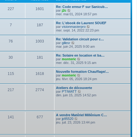
n
e
e
i
d
s
Re: Code erreur F sur Sanicub…
e
227
1601
e
s
V
par
j2c
r
r
a
o
mer. mai 01, 2024 18:57 pm
m
n
g
i
e
i
e
r
s
Re: L'ebook de Laurent SOUEF
e
7
187
l
s
V
par
visionmasterpro
r
e
a
o
mer. sept. 14, 2022 22:23 pm
m
d
g
i
e
e
e
r
s
Re: Validation circuit pour c…
r
76
1003
l
s
V
par
gillesr
n
e
a
o
mar. juin 24, 2025 9:00 am
i
d
g
i
e
e
e
r
r
Re: Solaire en location et ba…
r
30
181
l
m
V
par
monteric
n
e
e
o
mer. déc. 31, 2025 9:15 am
i
d
s
i
e
e
s
r
r
Nouvelle formation Chauffage/…
r
a
115
1618
l
m
V
par
monteric
n
g
e
e
o
jeu. févr. 05, 2026 18:24 pm
i
e
d
s
i
e
e
s
r
r
Ateliers de découverte
r
a
217
2774
l
m
V
par
P'TIWATT
n
g
e
e
o
dim. juin 15, 2025 14:52 pm
i
e
d
s
i
e
e
s
r
r
r
a
l
m
n
g
e
e
i
e
d
s
A vendre Matériel Millénium C…
e
141
677
e
s
V
par
jp95520
r
r
a
o
jeu. juil. 23, 2026 13:44 pm
m
n
g
i
e
i
e
r
s
e
l
s
r
e