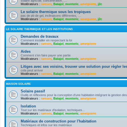
solaire agricole, concentration, ....
Modérateurs :
ramses
,
Balajol
,
monteric
,
ametpierre
,
j2c
Le solaire thermique sous les tropiques
pas de pb de gel, inclinaisons différentes, ....
Modérateurs :
ramses
,
Balajol
,
monteric
,
ametpierre
,
j2c
LE SOLAIRE THERMIQUE ET LES INSTITUTIONS
Demandes de travaux
Comment installer en respectant la loi
Modérateurs :
ramses
,
Balajol
,
monteric
,
ametpierre
Aides
Comment s'en faire payer une partie
Modérateurs :
ramses
,
Balajol
,
monteric
,
ametpierre
Litiges avec ses voisins, trouver une solution pour règler les
cela peut arriver
Modérateurs :
ramses
,
Balajol
,
monteric
,
ametpierre
MAISON SOLAIRE
Solaire passif
Outils et réflexions pour la conception d'une habitation intégrant la gestion des
Modérateurs :
ramses
,
Balajol
,
monteric
,
ametpierre
Isolation
Tout sur les matériaux d'isolation, techniques...
Modérateurs :
ramses
,
Balajol
,
monteric
,
ametpierre
Matériaux de construction pour l'habitation
Techniques et infos sur les matériaux