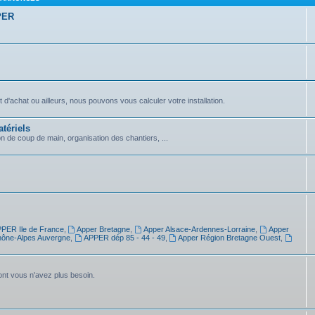
PPER
achat ou ailleurs, nous pouvons vous calculer votre installation.
tériels
on de coup de main, organisation des chantiers, ...
PER Ile de France
,
Apper Bretagne
,
Apper Alsace-Ardennes-Lorraine
,
Apper
ône-Alpes Auvergne
,
APPER dép 85 - 44 - 49
,
Apper Région Bretagne Ouest
,
dont vous n'avez plus besoin.