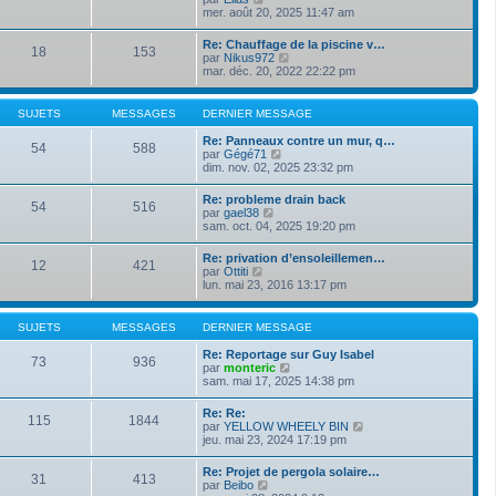
e
s
o
mer. août 20, 2025 11:47 am
i
d
s
i
e
e
a
r
r
Re: Chauffage de la piscine v…
r
g
18
153
l
m
V
par
Nikus972
n
e
e
e
o
mar. déc. 20, 2022 22:22 pm
i
d
s
i
e
e
s
r
r
r
a
l
m
SUJETS
MESSAGES
DERNIER MESSAGE
n
g
e
e
i
e
d
s
Re: Panneaux contre un mur, q…
e
54
588
e
s
V
par
Gégé71
r
r
a
o
dim. nov. 02, 2025 23:32 pm
m
n
g
i
e
i
e
r
s
Re: probleme drain back
e
54
516
l
s
V
par
gael38
r
e
a
o
sam. oct. 04, 2025 19:20 pm
m
d
g
i
e
e
e
r
s
Re: privation d’ensoleillemen…
r
12
421
l
s
V
par
Ottiti
n
e
a
o
lun. mai 23, 2016 13:17 pm
i
d
g
i
e
e
e
r
r
r
l
m
SUJETS
MESSAGES
DERNIER MESSAGE
n
e
e
i
d
s
Re: Reportage sur Guy Isabel
e
73
936
e
s
V
par
monteric
r
r
a
o
sam. mai 17, 2025 14:38 pm
m
n
g
i
e
i
e
r
s
Re: Re:
e
115
1844
l
s
V
par
YELLOW WHEELY BIN
r
e
a
o
jeu. mai 23, 2024 17:19 pm
m
d
g
i
e
e
e
r
s
Re: Projet de pergola solaire…
r
31
413
l
s
V
par
Beibo
n
e
a