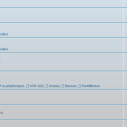
coleur
coleur
..
 et péripheriques
,
UVR-1611
,
Arduino
,
Maxisun
,
PanMillenium
tos