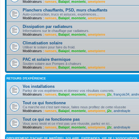
Modérateurs :
ramses
,
Balajol
,
monteric
,
ametpierre
Planchers chauffants, PSD, murs chauffants
Auto-construction, trucs et astuces, expériences...
Modérateurs :
ramses
,
Balajol
,
monteric
,
ametpierre
Dissipation par radiateurs
Informations sur le chauffage par radiateurs.
Modérateurs :
ramses
,
Balajol
,
monteric
,
ametpierre
Climatisation solaire
Utiliser le solaire pour faire du froid.
Modérateurs :
ramses
,
Balajol
,
monteric
,
ametpierre
PAC et solaire thermique
Soutien solaire aux Pompes à chaleurs
Modérateurs :
ramses
,
Balajol
,
monteric
,
ametpierre
RETOURS D'EXPÉRIENCE
Vos installations
Parlez de vos expériences et donnez vos résultats concrets.
Modérateurs :
ramses
,
Balajol
,
monteric
,
ametpierre
,
j2c
,
françois34
,
andr
Tout ce qui fonctionne
Ca marche est c'est tant mieux, faites nous profitez de cette réussite
Modérateurs :
ramses
,
Balajol
,
monteric
,
ametpierre
,
j2c
,
andrebayle
Tout ce qui ne fonctionne pas
Vous avez testé et ce n'est pas une réussite, parlez en ici...
Modérateurs :
ramses
,
Balajol
,
monteric
,
ametpierre
,
j2c
,
andrebayle
GROUPEMENT D'ACHAT DE MATÉRIEL SOLAIRE, ENTR'AIDES, VIE DE L'ASSOCIATION