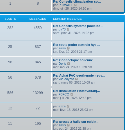
a
Re: Conseils climatisation so…
m
1
8
d
g
V
par
P'TIWATT
e
e
e
o
dim. juin 28, 2020 14:10 pm
s
r
i
s
n
r
a
i
l
SUJETS
MESSAGES
DERNIER MESSAGE
g
e
e
e
r
d
Re: Conseils systeme poele bo…
282
4559
m
V
e
par
py73
e
o
r
sam. janv. 31, 2026 14:22 pm
s
i
n
s
r
i
a
l
e
Re: toute petite centrale hyd…
g
25
837
e
r
V
par
sim's
e
d
m
o
lun. févr. 19, 2024 21:17 pm
e
e
i
r
s
r
Re: Connectique éolienne
n
s
56
845
l
V
par
Doris
i
a
e
o
mer. mai 24, 2023 19:28 pm
e
g
d
i
r
e
e
r
m
Re: Achat PAC geothermie neuv…
r
56
678
l
e
V
par
vile-coyote
n
e
s
o
sam. mars 08, 2025 10:09 am
i
d
s
i
e
e
a
r
r
Re: Installation Photovoltaiq…
r
g
586
13299
l
m
V
par
F6FCO
n
e
e
e
o
mar. juil. 28, 2026 12:42 pm
i
d
s
i
e
e
s
r
r
V
par
ezza
r
a
12
72
l
m
o
mer. févr. 13, 2013 23:03 pm
n
g
e
e
i
i
e
d
s
r
e
e
s
l
r
Re: presse a huile sur turbin…
r
a
11
195
e
m
V
par
sim's
n
g
d
e
o
lun. oct. 24, 2022 21:38 pm
i
e