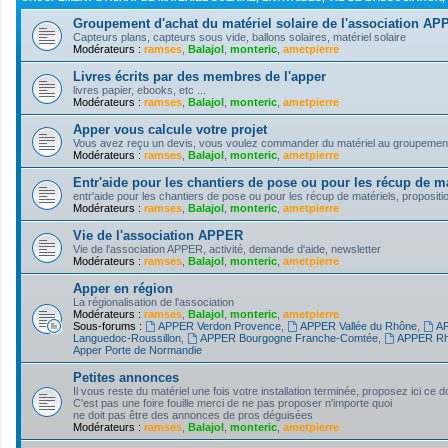
Groupement d'achat du matériel solaire de l'association A
Capteurs plans, capteurs sous vide, ballons solaires, matériel solaire
Modérateurs :
ramses
,
Balajol
,
monteric
,
ametpierre
Livres écrits par des membres de l'apper
livres papier, ebooks, etc ...
Modérateurs :
ramses
,
Balajol
,
monteric
,
ametpierre
Apper vous calcule votre projet
Vous avez reçu un devis, vous voulez commander du matériel au groupement d'
Modérateurs :
ramses
,
Balajol
,
monteric
,
ametpierre
Entr'aide pour les chantiers de pose ou pour les récup de ma
entr'aide pour les chantiers de pose ou pour les récup de matériels, propositi
Modérateurs :
ramses
,
Balajol
,
monteric
,
ametpierre
Vie de l'association APPER
Vie de l'association APPER, activité, demande d'aide, newsletter
Modérateurs :
ramses
,
Balajol
,
monteric
,
ametpierre
Apper en région
La régionalisation de l'association
Modérateurs :
ramses
,
Balajol
,
monteric
,
ametpierre
Sous-forums :
APPER Verdon Provence
,
APPER Vallée du Rhône
,
AP
Languedoc-Roussillon
,
APPER Bourgogne Franche-Comtée
,
APPER Rh
Apper Porte de Normandie
Petites annonces
Il vous reste du matériel une fois votre installation terminée, proposez ici ce 
C'est pas une foire fouille merci de ne pas proposer n'importe quoi
ne doit pas être des annonces de pros déguisées
Modérateurs :
ramses
,
Balajol
,
monteric
,
ametpierre