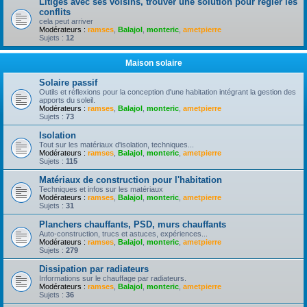
Litiges avec ses voisins, trouver une solution pour règler les
conflits
cela peut arriver
Modérateurs :
ramses
,
Balajol
,
monteric
,
ametpierre
Sujets :
12
Maison solaire
Solaire passif
Outils et réflexions pour la conception d'une habitation intégrant la gestion des
apports du soleil.
Modérateurs :
ramses
,
Balajol
,
monteric
,
ametpierre
Sujets :
73
Isolation
Tout sur les matériaux d'isolation, techniques...
Modérateurs :
ramses
,
Balajol
,
monteric
,
ametpierre
Sujets :
115
Matériaux de construction pour l'habitation
Techniques et infos sur les matériaux
Modérateurs :
ramses
,
Balajol
,
monteric
,
ametpierre
Sujets :
31
Planchers chauffants, PSD, murs chauffants
Auto-construction, trucs et astuces, expériences...
Modérateurs :
ramses
,
Balajol
,
monteric
,
ametpierre
Sujets :
279
Dissipation par radiateurs
Informations sur le chauffage par radiateurs.
Modérateurs :
ramses
,
Balajol
,
monteric
,
ametpierre
Sujets :
36