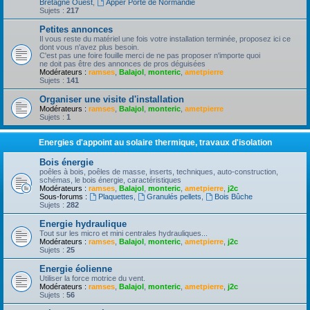
Bretagne Ouest
,
Apper Porte de Normandie
Sujets :
217
Petites annonces
Il vous reste du matériel une fois votre installation terminée, proposez ici ce
dont vous n'avez plus besoin.
C'est pas une foire fouille merci de ne pas proposer n'importe quoi
ne doit pas être des annonces de pros déguisées
Modérateurs :
ramses
,
Balajol
,
monteric
,
ametpierre
Sujets :
141
Organiser une visite d'installation
Modérateurs :
ramses
,
Balajol
,
monteric
,
ametpierre
Sujets :
1
Energies d'appoint au solaire thermique, travaux d'isolation
Bois énergie
poêles à bois, poêles de masse, inserts, techniques, auto-construction,
schémas, le bois énergie, caractéristiques
Modérateurs :
ramses
,
Balajol
,
monteric
,
ametpierre
,
j2c
Sous-forums :
Plaquettes
,
Granulés pellets
,
Bois Bûche
Sujets :
282
Energie hydraulique
Tout sur les micro et mini centrales hydrauliques...
Modérateurs :
ramses
,
Balajol
,
monteric
,
ametpierre
,
j2c
Sujets :
25
Energie éolienne
Utiliser la force motrice du vent.
Modérateurs :
ramses
,
Balajol
,
monteric
,
ametpierre
,
j2c
Sujets :
56