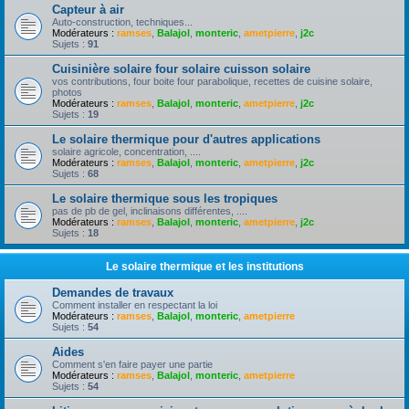
Capteur à air
Auto-construction, techniques...
Modérateurs :
ramses
,
Balajol
,
monteric
,
ametpierre
,
j2c
Sujets :
91
Cuisinière solaire four solaire cuisson solaire
vos contributions, four boite four parabolique, recettes de cuisine solaire,
photos
Modérateurs :
ramses
,
Balajol
,
monteric
,
ametpierre
,
j2c
Sujets :
19
Le solaire thermique pour d'autres applications
solaire agricole, concentration, ....
Modérateurs :
ramses
,
Balajol
,
monteric
,
ametpierre
,
j2c
Sujets :
68
Le solaire thermique sous les tropiques
pas de pb de gel, inclinaisons différentes, ....
Modérateurs :
ramses
,
Balajol
,
monteric
,
ametpierre
,
j2c
Sujets :
18
Le solaire thermique et les institutions
Demandes de travaux
Comment installer en respectant la loi
Modérateurs :
ramses
,
Balajol
,
monteric
,
ametpierre
Sujets :
54
Aides
Comment s'en faire payer une partie
Modérateurs :
ramses
,
Balajol
,
monteric
,
ametpierre
Sujets :
54