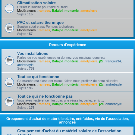
Climatisation solaire
Utiliser le solaire pour faire du froid.
Modérateurs :
ramses
,
Balajol
,
monteric
,
ametpierre
Sujets :
15
PAC et solaire thermique
Soutien solaire aux Pompes à chaleurs
Modérateurs :
ramses
,
Balajol
,
monteric
,
ametpierre
Sujets :
57
Retours d'expérience
Vos installations
Parlez de vos expériences et donnez vos résultats concrets.
Modérateurs :
ramses
,
Balajol
,
monteric
,
ametpierre
,
j2c
,
françois34
,
andrebayle
Sujets :
739
Tout ce qui fonctionne
Ca marche est c'est tant mieux, faites nous profitez de cette réussite
Modérateurs :
ramses
,
Balajol
,
monteric
,
ametpierre
,
j2c
,
andrebayle
Sujets :
96
Tout ce qui ne fonctionne pas
Vous avez testé et ce n'est pas une réussite, parlez en ici...
Modérateurs :
ramses
,
Balajol
,
monteric
,
ametpierre
,
j2c
,
andrebayle
Sujets :
176
Groupement d'achat de matériel solaire, entr'aides, vie de l'association,
annonces
Groupement d'achat du matériel solaire de l'association