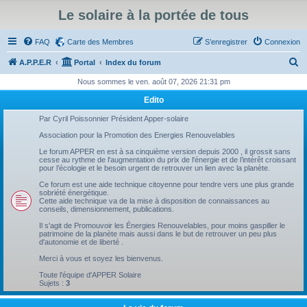
Le solaire à la portée de tous
FAQ
Carte des Membres
S’enregistrer
Connexion
R
A.P.P.E.R
Portal
Index du forum
e
Nous sommes le ven. août 07, 2026 21:31 pm
c
Edito
h
Par Cyril Poissonnier Président Apper-solaire
e
Association pour la Promotion des Energies Renouvelables
r
Le forum APPER en est à sa cinquième version depuis 2000 , il grossit sans
cesse au rythme de l'augmentation du prix de l'énergie et de l’intérêt croissant
c
pour l’écologie et le besoin urgent de retrouver un lien avec la planète.
h
Ce forum est une aide technique citoyenne pour tendre vers une plus grande
sobriété énergétique.
e
Cette aide technique va de la mise à disposition de connaissances au
conseils, dimensionnement, publications.
r
Il s'agit de Promouvoir les Énergies Renouvelables, pour moins gaspiller le
patrimoine de la planète mais aussi dans le but de retrouver un peu plus
d'autonomie et de liberté .
Merci à vous et soyez les bienvenus.
Toute l'équipe d'APPER Solaire
Sujets :
3