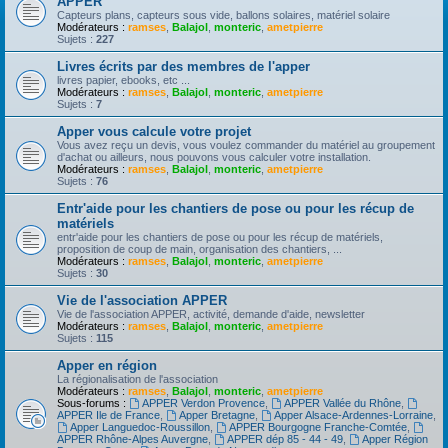
APPER
Capteurs plans, capteurs sous vide, ballons solaires, matériel solaire
Modérateurs :
ramses
,
Balajol
,
monteric
,
ametpierre
Sujets :
227
Livres écrits par des membres de l'apper
livres papier, ebooks, etc ...
Modérateurs :
ramses
,
Balajol
,
monteric
,
ametpierre
Sujets :
7
Apper vous calcule votre projet
Vous avez reçu un devis, vous voulez commander du matériel au groupement
d'achat ou ailleurs, nous pouvons vous calculer votre installation.
Modérateurs :
ramses
,
Balajol
,
monteric
,
ametpierre
Sujets :
76
Entr'aide pour les chantiers de pose ou pour les récup de
matériels
entr'aide pour les chantiers de pose ou pour les récup de matériels,
proposition de coup de main, organisation des chantiers, ...
Modérateurs :
ramses
,
Balajol
,
monteric
,
ametpierre
Sujets :
30
Vie de l'association APPER
Vie de l'association APPER, activité, demande d'aide, newsletter
Modérateurs :
ramses
,
Balajol
,
monteric
,
ametpierre
Sujets :
115
Apper en région
La régionalisation de l'association
Modérateurs :
ramses
,
Balajol
,
monteric
,
ametpierre
Sous-forums :
APPER Verdon Provence
,
APPER Vallée du Rhône
,
APPER Ile de France
,
Apper Bretagne
,
Apper Alsace-Ardennes-Lorraine
,
Apper Languedoc-Roussillon
,
APPER Bourgogne Franche-Comtée
,
APPER Rhône-Alpes Auvergne
,
APPER dép 85 - 44 - 49
,
Apper Région