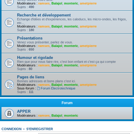
Modérateurs :
ramses
,
Balajol
,
monteric
,
ametpierre
Sujets :
490
Recherche et développement
Echange d'idées et d'expériences, les caloducs, les micro-ondes, les frigos,
etc...
Modérateurs :
ramses
,
Balajol
,
monteric
,
ametpierre
Sujets :
180
Présentations
Venez vous présenter, parlez de vous.
Modérateurs :
ramses
,
Balajol
,
monteric
,
ametpierre
Sujets :
650
Humour et rigolade
Rien que pour nous faire rire, c'est bon enfant et c'est ça qui compte
Modérateurs :
ramses
,
Balajol
,
monteric
,
ametpierre
Sujets :
80
Pages de liens
Bonnes adresses et bons plans c'est ici.
Modérateurs :
ramses
,
Balajol
,
monteric
,
ametpierre
Sous-forum :
Forum Electrotechnique
Sujets :
111
Forum
APPER
Modérateurs :
ramses
,
Balajol
,
monteric
CONNEXION
•
S’ENREGISTRER