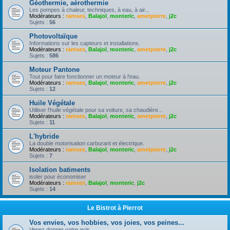
Géothermie, aérothermie
Les pompes à chaleur, techniques, à eau, à air...
Modérateurs :
ramses
,
Balajol
,
monteric
,
ametpierre
,
j2c
Sujets :
56
Photovoltaïque
Informations sur les capteurs et installations.
Modérateurs :
ramses
,
Balajol
,
monteric
,
ametpierre
,
j2c
Sujets :
586
Moteur Pantone
Tout pour faire fonctionner un moteur à l'eau.
Modérateurs :
ramses
,
Balajol
,
monteric
,
ametpierre
,
j2c
Sujets :
12
Huile Végétale
Utiliser l'huile végétale pour sa voiture, sa chaudière...
Modérateurs :
ramses
,
Balajol
,
monteric
,
ametpierre
,
j2c
Sujets :
11
L'hybride
La double motorisation carburant et électrique.
Modérateurs :
ramses
,
Balajol
,
monteric
,
ametpierre
,
j2c
Sujets :
7
Isolation batiments
isoler pour économiser
Modérateurs :
ramses
,
Balajol
,
monteric
,
j2c
Sujets :
14
Le Bistrot à Pierrot
Vos envies, vos hobbies, vos joies, vos peines...
Venez donner votre avis.