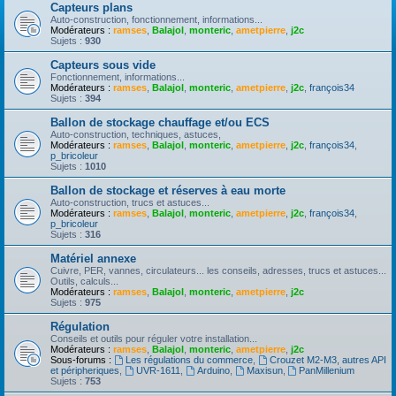
Capteurs plans
Auto-construction, fonctionnement, informations...
Modérateurs :
ramses
,
Balajol
,
monteric
,
ametpierre
,
j2c
Sujets :
930
Capteurs sous vide
Fonctionnement, informations...
Modérateurs :
ramses
,
Balajol
,
monteric
,
ametpierre
,
j2c
,
françois34
Sujets :
394
Ballon de stockage chauffage et/ou ECS
Auto-construction, techniques, astuces,
Modérateurs :
ramses
,
Balajol
,
monteric
,
ametpierre
,
j2c
,
françois34
,
p_bricoleur
Sujets :
1010
Ballon de stockage et réserves à eau morte
Auto-construction, trucs et astuces...
Modérateurs :
ramses
,
Balajol
,
monteric
,
ametpierre
,
j2c
,
françois34
,
p_bricoleur
Sujets :
316
Matériel annexe
Cuivre, PER, vannes, circulateurs... les conseils, adresses, trucs et astuces...
Outils, calculs...
Modérateurs :
ramses
,
Balajol
,
monteric
,
ametpierre
,
j2c
Sujets :
975
Régulation
Conseils et outils pour réguler votre installation...
Modérateurs :
ramses
,
Balajol
,
monteric
,
ametpierre
,
j2c
Sous-forums :
Les régulations du commerce
,
Crouzet M2-M3, autres API
et péripheriques
,
UVR-1611
,
Arduino
,
Maxisun
,
PanMillenium
Sujets :
753