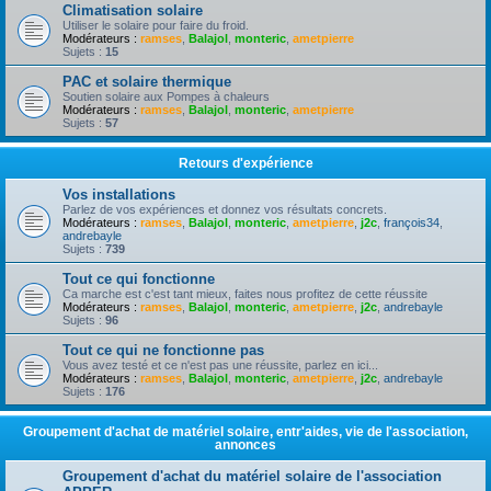
Climatisation solaire
Utiliser le solaire pour faire du froid.
Modérateurs :
ramses
,
Balajol
,
monteric
,
ametpierre
Sujets :
15
PAC et solaire thermique
Soutien solaire aux Pompes à chaleurs
Modérateurs :
ramses
,
Balajol
,
monteric
,
ametpierre
Sujets :
57
Retours d'expérience
Vos installations
Parlez de vos expériences et donnez vos résultats concrets.
Modérateurs :
ramses
,
Balajol
,
monteric
,
ametpierre
,
j2c
,
françois34
,
andrebayle
Sujets :
739
Tout ce qui fonctionne
Ca marche est c'est tant mieux, faites nous profitez de cette réussite
Modérateurs :
ramses
,
Balajol
,
monteric
,
ametpierre
,
j2c
,
andrebayle
Sujets :
96
Tout ce qui ne fonctionne pas
Vous avez testé et ce n'est pas une réussite, parlez en ici...
Modérateurs :
ramses
,
Balajol
,
monteric
,
ametpierre
,
j2c
,
andrebayle
Sujets :
176
Groupement d'achat de matériel solaire, entr'aides, vie de l'association,
annonces
Groupement d'achat du matériel solaire de l'association