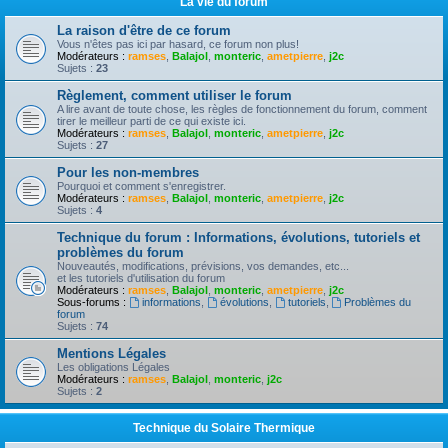
La vie du forum
La raison d'être de ce forum
Vous n'êtes pas ici par hasard, ce forum non plus!
Modérateurs :
ramses
,
Balajol
,
monteric
,
ametpierre
,
j2c
Sujets :
23
Règlement, comment utiliser le forum
A lire avant de toute chose, les règles de fonctionnement du forum, comment
tirer le meilleur parti de ce qui existe ici.
Modérateurs :
ramses
,
Balajol
,
monteric
,
ametpierre
,
j2c
Sujets :
27
Pour les non-membres
Pourquoi et comment s'enregistrer.
Modérateurs :
ramses
,
Balajol
,
monteric
,
ametpierre
,
j2c
Sujets :
4
Technique du forum : Informations, évolutions, tutoriels et
problèmes du forum
Nouveautés, modifications, prévisions, vos demandes, etc...
et les tutoriels d'utilisation du forum
Modérateurs :
ramses
,
Balajol
,
monteric
,
ametpierre
,
j2c
Sous-forums :
informations
,
évolutions
,
tutoriels
,
Problèmes du
forum
Sujets :
74
Mentions Légales
Les obligations Légales
Modérateurs :
ramses
,
Balajol
,
monteric
,
j2c
Sujets :
2
Technique du Solaire Thermique