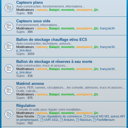
Capteurs plans
Auto-construction, fonctionnement, informations...
Modérateurs :
ramses
,
Balajol
,
monteric
,
ametpierre
,
j2c
Sujets :
930
Capteurs sous vide
Fonctionnement, informations...
Modérateurs :
ramses
,
Balajol
,
monteric
,
ametpierre
,
j2c
,
françois34
Sujets :
394
Ballon de stockage chauffage et/ou ECS
Auto-construction, techniques, astuces,
Modérateurs :
ramses
,
Balajol
,
monteric
,
ametpierre
,
j2c
,
françois34
,
p_bricoleur
Sujets :
1010
Ballon de stockage et réserves à eau morte
Auto-construction, trucs et astuces...
Modérateurs :
ramses
,
Balajol
,
monteric
,
ametpierre
,
j2c
,
françois34
,
p_bricoleur
Sujets :
316
Matériel annexe
Cuivre, PER, vannes, circulateurs... les conseils, adresses, trucs et astuces...
Outils, calculs...
Modérateurs :
ramses
,
Balajol
,
monteric
,
ametpierre
,
j2c
Sujets :
975
Régulation
Conseils et outils pour réguler votre installation...
Modérateurs :
ramses
,
Balajol
,
monteric
,
ametpierre
,
j2c
Sous-forums :
Les régulations du commerce
,
Crouzet M2-M3, autres API
et péripheriques
,
UVR-1611
,
Arduino
,
Maxisun
,
PanMillenium
Sujets :
753