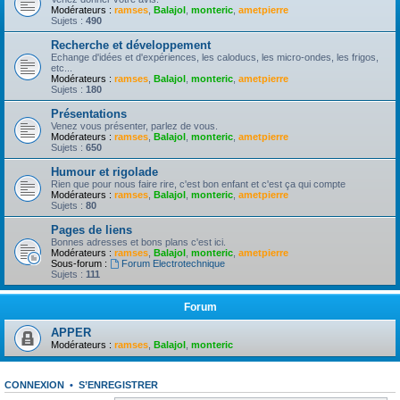
Modérateurs :
ramses
,
Balajol
,
monteric
,
ametpierre
Sujets :
490
Recherche et développement
Echange d'idées et d'expériences, les caloducs, les micro-ondes, les frigos,
etc...
Modérateurs :
ramses
,
Balajol
,
monteric
,
ametpierre
Sujets :
180
Présentations
Venez vous présenter, parlez de vous.
Modérateurs :
ramses
,
Balajol
,
monteric
,
ametpierre
Sujets :
650
Humour et rigolade
Rien que pour nous faire rire, c'est bon enfant et c'est ça qui compte
Modérateurs :
ramses
,
Balajol
,
monteric
,
ametpierre
Sujets :
80
Pages de liens
Bonnes adresses et bons plans c'est ici.
Modérateurs :
ramses
,
Balajol
,
monteric
,
ametpierre
Sous-forum :
Forum Electrotechnique
Sujets :
111
Forum
APPER
Modérateurs :
ramses
,
Balajol
,
monteric
CONNEXION
•
S’ENREGISTRER