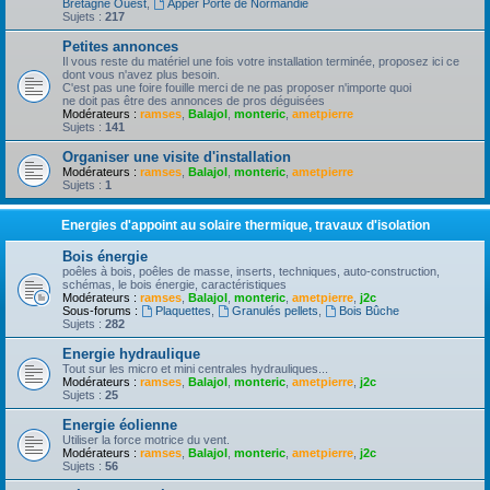
Bretagne Ouest
,
Apper Porte de Normandie
Sujets :
217
Petites annonces
Il vous reste du matériel une fois votre installation terminée, proposez ici ce
dont vous n'avez plus besoin.
C'est pas une foire fouille merci de ne pas proposer n'importe quoi
ne doit pas être des annonces de pros déguisées
Modérateurs :
ramses
,
Balajol
,
monteric
,
ametpierre
Sujets :
141
Organiser une visite d'installation
Modérateurs :
ramses
,
Balajol
,
monteric
,
ametpierre
Sujets :
1
Energies d'appoint au solaire thermique, travaux d'isolation
Bois énergie
poêles à bois, poêles de masse, inserts, techniques, auto-construction,
schémas, le bois énergie, caractéristiques
Modérateurs :
ramses
,
Balajol
,
monteric
,
ametpierre
,
j2c
Sous-forums :
Plaquettes
,
Granulés pellets
,
Bois Bûche
Sujets :
282
Energie hydraulique
Tout sur les micro et mini centrales hydrauliques...
Modérateurs :
ramses
,
Balajol
,
monteric
,
ametpierre
,
j2c
Sujets :
25
Energie éolienne
Utiliser la force motrice du vent.
Modérateurs :
ramses
,
Balajol
,
monteric
,
ametpierre
,
j2c
Sujets :
56