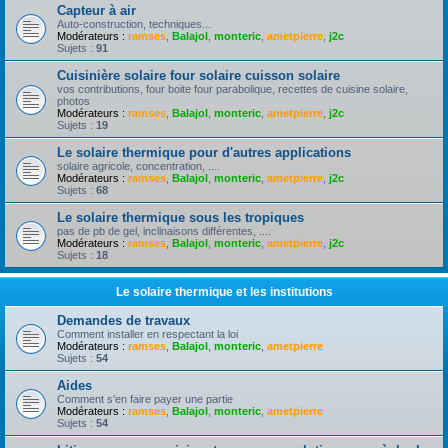
Capteur à air
Auto-construction, techniques...
Modérateurs :
ramses
,
Balajol
,
monteric
,
ametpierre
,
j2c
Sujets :
91
Cuisinière solaire four solaire cuisson solaire
vos contributions, four boite four parabolique, recettes de cuisine solaire,
photos
Modérateurs :
ramses
,
Balajol
,
monteric
,
ametpierre
,
j2c
Sujets :
19
Le solaire thermique pour d'autres applications
solaire agricole, concentration, ....
Modérateurs :
ramses
,
Balajol
,
monteric
,
ametpierre
,
j2c
Sujets :
68
Le solaire thermique sous les tropiques
pas de pb de gel, inclinaisons différentes, ....
Modérateurs :
ramses
,
Balajol
,
monteric
,
ametpierre
,
j2c
Sujets :
18
Le solaire thermique et les institutions
Demandes de travaux
Comment installer en respectant la loi
Modérateurs :
ramses
,
Balajol
,
monteric
,
ametpierre
Sujets :
54
Aides
Comment s'en faire payer une partie
Modérateurs :
ramses
,
Balajol
,
monteric
,
ametpierre
Sujets :
54