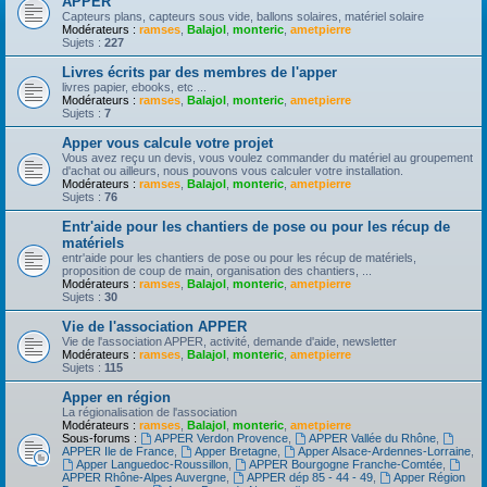
APPER
Capteurs plans, capteurs sous vide, ballons solaires, matériel solaire
Modérateurs :
ramses
,
Balajol
,
monteric
,
ametpierre
Sujets :
227
Livres écrits par des membres de l'apper
livres papier, ebooks, etc ...
Modérateurs :
ramses
,
Balajol
,
monteric
,
ametpierre
Sujets :
7
Apper vous calcule votre projet
Vous avez reçu un devis, vous voulez commander du matériel au groupement
d'achat ou ailleurs, nous pouvons vous calculer votre installation.
Modérateurs :
ramses
,
Balajol
,
monteric
,
ametpierre
Sujets :
76
Entr'aide pour les chantiers de pose ou pour les récup de
matériels
entr'aide pour les chantiers de pose ou pour les récup de matériels,
proposition de coup de main, organisation des chantiers, ...
Modérateurs :
ramses
,
Balajol
,
monteric
,
ametpierre
Sujets :
30
Vie de l'association APPER
Vie de l'association APPER, activité, demande d'aide, newsletter
Modérateurs :
ramses
,
Balajol
,
monteric
,
ametpierre
Sujets :
115
Apper en région
La régionalisation de l'association
Modérateurs :
ramses
,
Balajol
,
monteric
,
ametpierre
Sous-forums :
APPER Verdon Provence
,
APPER Vallée du Rhône
,
APPER Ile de France
,
Apper Bretagne
,
Apper Alsace-Ardennes-Lorraine
,
Apper Languedoc-Roussillon
,
APPER Bourgogne Franche-Comtée
,
APPER Rhône-Alpes Auvergne
,
APPER dép 85 - 44 - 49
,
Apper Région