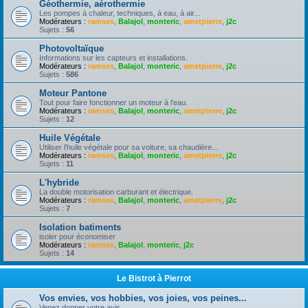
Géothermie, aérothermie
Les pompes à chaleur, techniques, à eau, à air...
Modérateurs :
ramses
,
Balajol
,
monteric
,
ametpierre
,
j2c
Sujets :
56
Photovoltaïque
Informations sur les capteurs et installations.
Modérateurs :
ramses
,
Balajol
,
monteric
,
ametpierre
,
j2c
Sujets :
586
Moteur Pantone
Tout pour faire fonctionner un moteur à l'eau.
Modérateurs :
ramses
,
Balajol
,
monteric
,
ametpierre
,
j2c
Sujets :
12
Huile Végétale
Utiliser l'huile végétale pour sa voiture, sa chaudière...
Modérateurs :
ramses
,
Balajol
,
monteric
,
ametpierre
,
j2c
Sujets :
11
L'hybride
La double motorisation carburant et électrique.
Modérateurs :
ramses
,
Balajol
,
monteric
,
ametpierre
,
j2c
Sujets :
7
Isolation batiments
isoler pour économiser
Modérateurs :
ramses
,
Balajol
,
monteric
,
j2c
Sujets :
14
Le Bistrot à Pierrot
Vos envies, vos hobbies, vos joies, vos peines...
Venez donner votre avis.