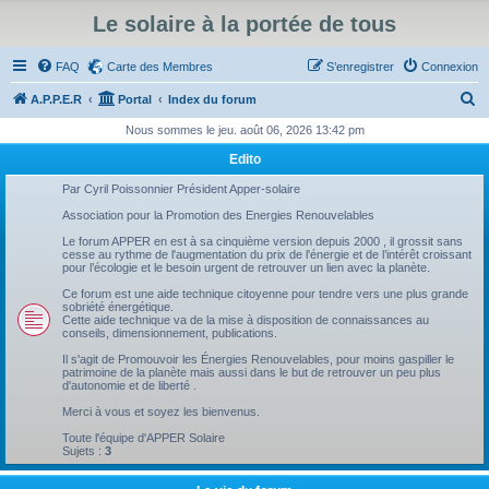
Le solaire à la portée de tous
FAQ
Carte des Membres
S’enregistrer
Connexion
R
A.P.P.E.R
Portal
Index du forum
e
Nous sommes le jeu. août 06, 2026 13:42 pm
c
Edito
h
Par Cyril Poissonnier Président Apper-solaire
e
Association pour la Promotion des Energies Renouvelables
r
Le forum APPER en est à sa cinquième version depuis 2000 , il grossit sans
cesse au rythme de l'augmentation du prix de l'énergie et de l’intérêt croissant
c
pour l’écologie et le besoin urgent de retrouver un lien avec la planète.
h
Ce forum est une aide technique citoyenne pour tendre vers une plus grande
sobriété énergétique.
e
Cette aide technique va de la mise à disposition de connaissances au
conseils, dimensionnement, publications.
r
Il s'agit de Promouvoir les Énergies Renouvelables, pour moins gaspiller le
patrimoine de la planète mais aussi dans le but de retrouver un peu plus
d'autonomie et de liberté .
Merci à vous et soyez les bienvenus.
Toute l'équipe d'APPER Solaire
Sujets :
3