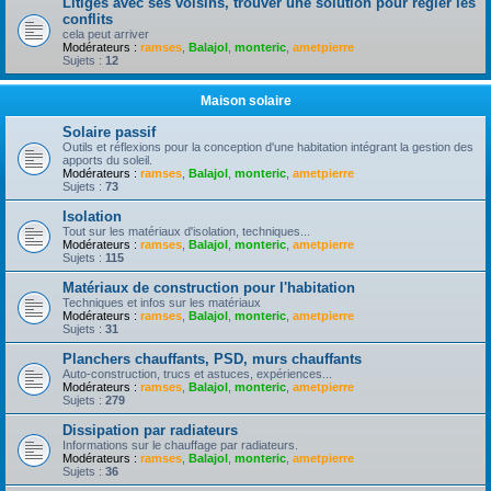
Litiges avec ses voisins, trouver une solution pour règler les
conflits
cela peut arriver
Modérateurs :
ramses
,
Balajol
,
monteric
,
ametpierre
Sujets :
12
Maison solaire
Solaire passif
Outils et réflexions pour la conception d'une habitation intégrant la gestion des
apports du soleil.
Modérateurs :
ramses
,
Balajol
,
monteric
,
ametpierre
Sujets :
73
Isolation
Tout sur les matériaux d'isolation, techniques...
Modérateurs :
ramses
,
Balajol
,
monteric
,
ametpierre
Sujets :
115
Matériaux de construction pour l'habitation
Techniques et infos sur les matériaux
Modérateurs :
ramses
,
Balajol
,
monteric
,
ametpierre
Sujets :
31
Planchers chauffants, PSD, murs chauffants
Auto-construction, trucs et astuces, expériences...
Modérateurs :
ramses
,
Balajol
,
monteric
,
ametpierre
Sujets :
279
Dissipation par radiateurs
Informations sur le chauffage par radiateurs.
Modérateurs :
ramses
,
Balajol
,
monteric
,
ametpierre
Sujets :
36