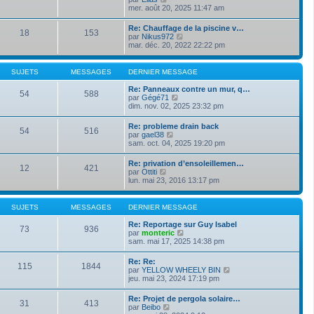
e
s
o
mer. août 20, 2025 11:47 am
i
d
s
i
e
e
a
r
r
Re: Chauffage de la piscine v…
r
g
18
153
l
m
V
par
Nikus972
n
e
e
e
o
mar. déc. 20, 2022 22:22 pm
i
d
s
i
e
e
s
r
r
r
a
l
m
SUJETS
MESSAGES
DERNIER MESSAGE
n
g
e
e
i
e
d
s
Re: Panneaux contre un mur, q…
e
54
588
e
s
V
par
Gégé71
r
r
a
o
dim. nov. 02, 2025 23:32 pm
m
n
g
i
e
i
e
r
s
Re: probleme drain back
e
54
516
l
s
V
par
gael38
r
e
a
o
sam. oct. 04, 2025 19:20 pm
m
d
g
i
e
e
e
r
s
Re: privation d’ensoleillemen…
r
12
421
l
s
V
par
Ottiti
n
e
a
o
lun. mai 23, 2016 13:17 pm
i
d
g
i
e
e
e
r
r
r
l
m
SUJETS
MESSAGES
DERNIER MESSAGE
n
e
e
i
d
s
Re: Reportage sur Guy Isabel
e
73
936
e
s
V
par
monteric
r
r
a
o
sam. mai 17, 2025 14:38 pm
m
n
g
i
e
i
e
r
s
Re: Re:
e
115
1844
l
s
V
par
YELLOW WHEELY BIN
r
e
a
o
jeu. mai 23, 2024 17:19 pm
m
d
g
i
e
e
e
r
s
Re: Projet de pergola solaire…
r
31
413
l
s
V
par
Beibo
n
e
a