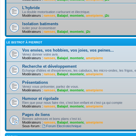
L'hybride
La double motorisation carburant et électrique.
Modérateurs :
ramses
,
Balajol
,
monteric
,
ametpierre
,
j2c
Isolation batiments
isoler pour économiser
Modérateurs :
ramses
,
Balajol
,
monteric
,
j2c
LE BISTROT À PIERROT
Vos envies, vos hobbies, vos joies, vos peines...
Venez donner votre avis.
Modérateurs :
ramses
,
Balajol
,
monteric
,
ametpierre
Recherche et développement
Echange d'idées et d'expériences, les caloducs, les micro-ondes, les frigos, e
Modérateurs :
ramses
,
Balajol
,
monteric
,
ametpierre
Présentations
Venez vous présenter, parlez de vous.
Modérateurs :
ramses
,
Balajol
,
monteric
,
ametpierre
Humour et rigolade
Rien que pour nous faire rire, c'est bon enfant et c'est ça qui compte
Modérateurs :
ramses
,
Balajol
,
monteric
,
ametpierre
Pages de liens
Bonnes adresses et bons plans c'est ici.
Modérateurs :
ramses
,
Balajol
,
monteric
,
ametpierre
Sous-forum :
Forum Electrotechnique