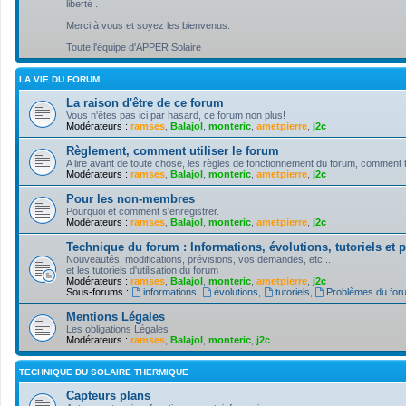
liberté .
Merci à vous et soyez les bienvenus.
Toute l'équipe d'APPER Solaire
LA VIE DU FORUM
La raison d'être de ce forum
Vous n'êtes pas ici par hasard, ce forum non plus!
Modérateurs :
ramses
,
Balajol
,
monteric
,
ametpierre
,
j2c
Règlement, comment utiliser le forum
A lire avant de toute chose, les règles de fonctionnement du forum, comment tire
Modérateurs :
ramses
,
Balajol
,
monteric
,
ametpierre
,
j2c
Pour les non-membres
Pourquoi et comment s'enregistrer.
Modérateurs :
ramses
,
Balajol
,
monteric
,
ametpierre
,
j2c
Technique du forum : Informations, évolutions, tutoriels et
Nouveautés, modifications, prévisions, vos demandes, etc...
et les tutoriels d'utilisation du forum
Modérateurs :
ramses
,
Balajol
,
monteric
,
ametpierre
,
j2c
Sous-forums :
informations
,
évolutions
,
tutoriels
,
Problèmes du for
Mentions Légales
Les obligations Légales
Modérateurs :
ramses
,
Balajol
,
monteric
,
j2c
TECHNIQUE DU SOLAIRE THERMIQUE
Capteurs plans