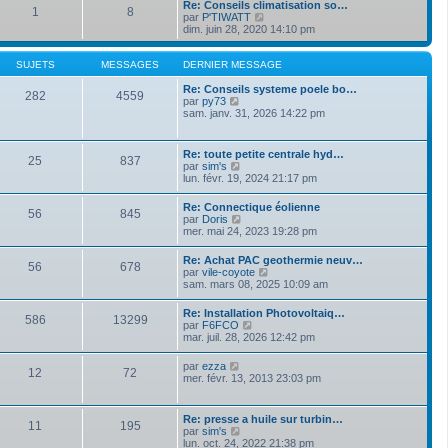
a
Re: Conseils climatisation so…
m
1
8
d
g
V
par
P'TIWATT
e
e
e
o
dim. juin 28, 2020 14:10 pm
s
r
i
s
n
r
a
i
l
SUJETS
MESSAGES
DERNIER MESSAGE
g
e
e
e
r
d
Re: Conseils systeme poele bo…
282
4559
m
V
e
par
py73
e
o
r
sam. janv. 31, 2026 14:22 pm
s
i
n
s
r
i
a
l
e
Re: toute petite centrale hyd…
g
25
837
e
r
V
par
sim's
e
d
m
o
lun. févr. 19, 2024 21:17 pm
e
e
i
r
s
r
Re: Connectique éolienne
n
s
56
845
l
V
par
Doris
i
a
e
o
mer. mai 24, 2023 19:28 pm
e
g
d
i
r
e
e
r
m
Re: Achat PAC geothermie neuv…
r
56
678
l
e
V
par
vile-coyote
n
e
s
o
sam. mars 08, 2025 10:09 am
i
d
s
i
e
e
a
r
r
Re: Installation Photovoltaiq…
r
g
586
13299
l
m
V
par
F6FCO
n
e
e
e
o
mar. juil. 28, 2026 12:42 pm
i
d
s
i
e
e
s
r
r
V
par
ezza
r
a
12
72
l
m
o
mer. févr. 13, 2013 23:03 pm
n
g
e
e
i
i
e
d
s
r
e
e
s
l
r
Re: presse a huile sur turbin…
r
a
11
195
e
m
V
par
sim's
n
g
d
e
o
lun. oct. 24, 2022 21:38 pm
i
e