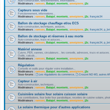
Auto-construction, fonctionnement, informations...
Modérateurs :
ramses
,
Balajol
,
monteric
,
ametpierre
,
j2c
Capteurs sous vide
Fonctionnement, informations...
Modérateurs :
ramses
,
Balajol
,
monteric
,
ametpierre
,
j2c
,
françois34
Ballon de stockage chauffage et/ou ECS
Auto-construction, techniques, astuces,
Modérateurs :
ramses
,
Balajol
,
monteric
,
ametpierre
,
j2c
,
françois34
,
p_bri
Ballon de stockage et réserves à eau morte
Auto-construction, trucs et astuces...
Modérateurs :
ramses
,
Balajol
,
monteric
,
ametpierre
,
j2c
,
françois34
,
p_bri
Matériel annexe
Cuivre, PER, vannes, circulateurs... les conseils, adresses, trucs et astuces.
Outils, calculs...
Modérateurs :
ramses
,
Balajol
,
monteric
,
ametpierre
,
j2c
Régulation
Conseils et outils pour réguler votre installation...
Modérateurs :
ramses
,
Balajol
,
monteric
,
ametpierre
,
j2c
Sous-forums :
Les régulations du commerce
,
Crouzet M2-M3, autres API
Capteur à air
Auto-construction, techniques...
Modérateurs :
ramses
,
Balajol
,
monteric
,
ametpierre
,
j2c
Cuisinière solaire four solaire cuisson solaire
vos contributions, four boite four parabolique, recettes de cuisine solaire, pho
Modérateurs :
ramses
,
Balajol
,
monteric
,
ametpierre
,
j2c
Le solaire thermique pour d'autres applications