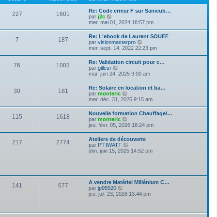
n
e
e
i
d
s
Re: Code erreur F sur Sanicub…
e
227
1601
e
s
V
par
j2c
r
r
a
o
mer. mai 01, 2024 18:57 pm
m
n
g
i
e
i
e
r
s
Re: L'ebook de Laurent SOUEF
e
7
187
l
s
V
par
visionmasterpro
r
e
a
o
mer. sept. 14, 2022 22:23 pm
m
d
g
i
e
e
e
r
s
Re: Validation circuit pour c…
r
76
1003
l
s
V
par
gillesr
n
e
a
o
mar. juin 24, 2025 9:00 am
i
d
g
i
e
e
e
r
r
Re: Solaire en location et ba…
r
30
181
l
m
V
par
monteric
n
e
e
o
mer. déc. 31, 2025 9:15 am
i
d
s
i
e
e
s
r
r
Nouvelle formation Chauffage/…
r
a
115
1618
l
m
V
par
monteric
n
g
e
e
o
jeu. févr. 05, 2026 18:24 pm
i
e
d
s
i
e
e
s
r
r
Ateliers de découverte
r
a
217
2774
l
m
V
par
P'TIWATT
n
g
e
e
o
dim. juin 15, 2025 14:52 pm
i
e
d
s
i
e
e
s
r
r
r
a
l
m
n
g
e
e
i
e
d
s
A vendre Matériel Millénium C…
e
141
677
e
s
V
par
jp95520
r
r
a
o
jeu. juil. 23, 2026 13:44 pm
m
n
g
i
e
i
e
r
s
e
l
s
r
e