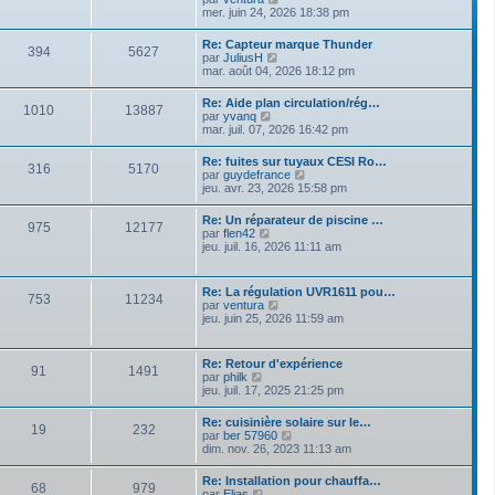
e
r
e
o
mer. juin 24, 2026 18:38 pm
s
n
i
s
i
r
a
Re: Capteur marque Thunder
e
394
5627
l
g
V
par
JuliusH
r
e
e
o
mar. août 04, 2026 18:12 pm
m
d
i
e
e
r
s
Re: Aide plan circulation/rég…
r
1010
13887
l
s
V
par
yvanq
n
e
a
o
mar. juil. 07, 2026 16:42 pm
i
d
g
i
e
e
e
r
r
Re: fuites sur tuyaux CESI Ro…
r
316
5170
l
m
V
par
guydefrance
n
e
e
o
jeu. avr. 23, 2026 15:58 pm
i
d
s
i
e
e
s
r
r
Re: Un réparateur de piscine …
r
a
975
12177
l
m
V
par
flen42
n
g
e
e
o
jeu. juil. 16, 2026 11:11 am
i
e
d
s
i
e
e
s
r
r
r
a
l
m
Re: La régulation UVR1611 pou…
n
g
753
11234
e
e
V
par
ventura
i
e
d
s
o
jeu. juin 25, 2026 11:59 am
e
e
s
i
r
r
a
r
m
n
g
l
e
Re: Retour d'expérience
i
e
91
1491
e
s
V
par
philk
e
d
s
o
jeu. juil. 17, 2025 21:25 pm
r
e
a
i
m
r
g
r
e
Re: cuisinière solaire sur le…
n
e
19
232
l
s
V
par
ber 57960
i
e
s
o
dim. nov. 26, 2023 11:13 am
e
d
a
i
r
e
g
r
m
Re: Installation pour chauffa…
r
e
68
979
l
e
V
par
Elias
n