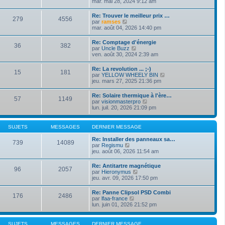
o
mar. mai 28, 2024 9:12 am
i
d
g
i
e
e
e
r
r
Re: Trouver le meilleur prix …
r
279
4556
l
m
V
par
ramses
n
e
e
o
mar. août 04, 2026 14:40 pm
i
d
s
i
e
e
s
r
r
Re: Comptage d'énergie
r
a
36
382
l
m
V
par
Uncle Buzz
n
g
e
e
o
ven. août 30, 2024 2:39 am
i
e
d
s
i
e
e
s
r
r
Re: La revolution ... ;-)
r
a
15
181
l
m
V
par
YELLOW WHEELY BIN
n
g
e
e
o
jeu. mars 27, 2025 21:36 pm
i
e
d
s
i
e
e
s
r
r
Re: Solaire thermique à l'ère…
r
a
57
1149
l
m
V
par
visionmasterpro
n
g
e
e
o
lun. juil. 20, 2026 21:09 pm
i
e
d
s
i
e
e
s
r
r
r
a
l
m
SUJETS
MESSAGES
DERNIER MESSAGE
n
g
e
e
i
e
d
s
Re: Installer des panneaux sa…
e
739
14089
e
s
V
par
Regismu
r
r
a
o
jeu. août 06, 2026 11:54 am
m
n
g
i
e
i
e
r
s
Re: Antitartre magnétique
e
96
2057
l
s
V
par
Hieronymus
r
e
a
o
jeu. avr. 09, 2026 17:50 pm
m
d
g
i
e
e
e
r
s
Re: Panne Clipsol PSD Combi
r
176
2486
l
s
V
par
lfaa-france
n
e
a
o
lun. juin 01, 2026 21:52 pm
i
d
g
i
e
e
e
r
r
r
l
m
SUJETS
MESSAGES
DERNIER MESSAGE