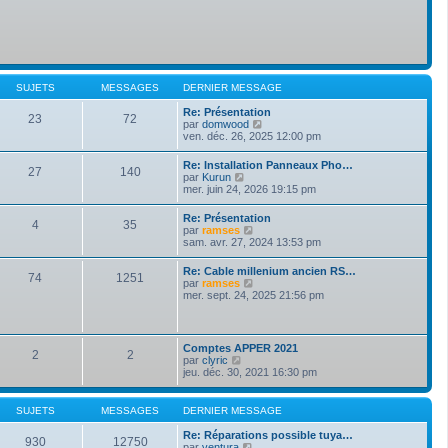
SUJETS
MESSAGES
DERNIER MESSAGE
Re: Présentation
23
72
V
par
domwood
o
ven. déc. 26, 2025 12:00 pm
i
r
Re: Installation Panneaux Pho…
27
140
l
V
par
Kurun
e
o
mer. juin 24, 2026 19:15 pm
d
i
e
r
Re: Présentation
r
4
35
l
V
par
ramses
n
e
o
sam. avr. 27, 2024 13:53 pm
i
d
i
e
e
r
r
Re: Cable millenium ancien RS…
r
74
1251
l
m
V
par
ramses
n
e
e
o
mer. sept. 24, 2025 21:56 pm
i
d
s
i
e
e
s
r
r
r
a
l
m
n
g
e
e
Comptes APPER 2021
i
e
2
2
d
s
V
par
clyric
e
e
s
o
jeu. déc. 30, 2021 16:30 pm
r
r
a
i
m
n
g
r
e
i
e
l
s
SUJETS
MESSAGES
DERNIER MESSAGE
e
e
s
r
d
a
Re: Réparations possible tuya…
m
930
12750
e
g
V
par
ventura