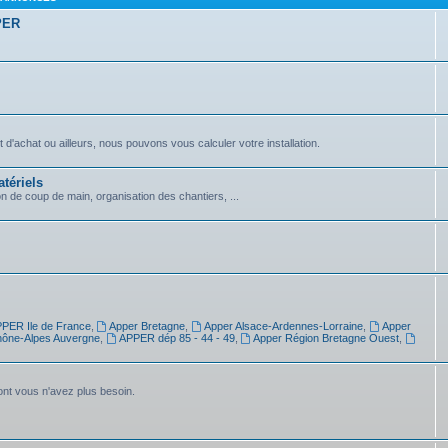
PPER
achat ou ailleurs, nous pouvons vous calculer votre installation.
tériels
on de coup de main, organisation des chantiers, ...
PER Ile de France
,
Apper Bretagne
,
Apper Alsace-Ardennes-Lorraine
,
Apper
ône-Alpes Auvergne
,
APPER dép 85 - 44 - 49
,
Apper Région Bretagne Ouest
,
dont vous n'avez plus besoin.