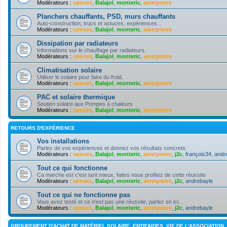
Modérateurs :
ramses
,
Balajol
,
monteric
,
ametpierre
Planchers chauffants, PSD, murs chauffants
Auto-construction, trucs et astuces, expériences...
Modérateurs :
ramses
,
Balajol
,
monteric
,
ametpierre
Dissipation par radiateurs
Informations sur le chauffage par radiateurs.
Modérateurs :
ramses
,
Balajol
,
monteric
,
ametpierre
Climatisation solaire
Utiliser le solaire pour faire du froid.
Modérateurs :
ramses
,
Balajol
,
monteric
,
ametpierre
PAC et solaire thermique
Soutien solaire aux Pompes à chaleurs
Modérateurs :
ramses
,
Balajol
,
monteric
,
ametpierre
RETOURS D'EXPÉRIENCE
Vos installations
Parlez de vos expériences et donnez vos résultats concrets.
Modérateurs :
ramses
,
Balajol
,
monteric
,
ametpierre
,
j2c
,
françois34
,
andr
Tout ce qui fonctionne
Ca marche est c'est tant mieux, faites nous profitez de cette réussite
Modérateurs :
ramses
,
Balajol
,
monteric
,
ametpierre
,
j2c
,
andrebayle
Tout ce qui ne fonctionne pas
Vous avez testé et ce n'est pas une réussite, parlez en ici...
Modérateurs :
ramses
,
Balajol
,
monteric
,
ametpierre
,
j2c
,
andrebayle
GROUPEMENT D'ACHAT DE MATÉRIEL SOLAIRE, ENTR'AIDES, VIE DE L'ASSOCIATION