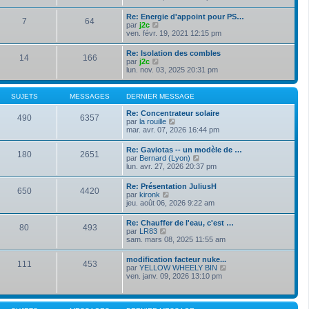
e
s
i
e
r
s
r
r
Re: Energie d'appoint pour PS…
n
a
7
64
l
m
V
par
j2c
i
g
e
e
o
ven. févr. 19, 2021 12:15 pm
e
e
d
s
i
r
e
s
r
m
Re: Isolation des combles
r
a
14
166
l
e
V
par
j2c
n
g
e
s
o
lun. nov. 03, 2025 20:31 pm
i
e
d
s
i
e
e
a
r
r
r
g
l
m
SUJETS
MESSAGES
DERNIER MESSAGE
n
e
e
e
i
d
s
Re: Concentrateur solaire
e
490
6357
e
s
V
par
la rouille
r
r
a
o
mar. avr. 07, 2026 16:44 pm
m
n
g
i
e
i
e
r
s
Re: Gaviotas -- un modèle de …
e
180
2651
l
s
V
par
Bernard (Lyon)
r
e
a
o
lun. avr. 27, 2026 20:37 pm
m
d
g
i
e
e
e
r
s
Re: Présentation JuliusH
r
650
4420
l
s
V
par
kironk
n
e
a
o
jeu. août 06, 2026 9:22 am
i
d
g
i
e
e
e
r
r
Re: Chauffer de l'eau, c'est …
r
80
493
l
m
V
par
LR83
n
e
e
o
sam. mars 08, 2025 11:55 am
i
d
s
i
e
e
s
r
r
modification facteur nuke...
r
a
111
453
l
m
V
par
YELLOW WHEELY BIN
n
g
e
e
o
ven. janv. 09, 2026 13:10 pm
i
e
d
s
i
e
e
s
r
r
r
a
l
m
n
g
e