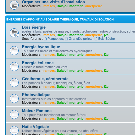
Organiser une visite d'installation
Modérateurs :
ramses
,
Balajol
,
monteric
,
ametpierre
ENERGIES D'APPOINT AU SOLAIRE THERMIQUE, TRAVAUX D'ISOLATION
Bois énergie
poêles à bois, poêles de masse, inserts, techniques, auto-construction, schém
Modérateurs :
ramses
,
Balajol
,
monteric
,
ametpierre
,
j2c
Sous-forums :
Plaquettes
,
Granulés pellets
,
Bois Bûche
Energie hydraulique
Tout sur les micro et mini centrales hydrauliques...
Modérateurs :
ramses
,
Balajol
,
monteric
,
ametpierre
,
j2c
Energie éolienne
Utiliser la force motrice du vent.
Modérateurs :
ramses
,
Balajol
,
monteric
,
ametpierre
,
j2c
Géothermie, aérothermie
Les pompes à chaleur, techniques, à eau, à air...
Modérateurs :
ramses
,
Balajol
,
monteric
,
ametpierre
,
j2c
Photovoltaïque
Informations sur les capteurs et installations.
Modérateurs :
ramses
,
Balajol
,
monteric
,
ametpierre
,
j2c
Moteur Pantone
Tout pour faire fonctionner un moteur à l'eau.
Modérateurs :
ramses
,
Balajol
,
monteric
,
ametpierre
,
j2c
Huile Végétale
Utiliser l'huile végétale pour sa voiture, sa chaudière...
Modérateurs :
ramses
,
Balajol
,
monteric
,
ametpierre
,
j2c