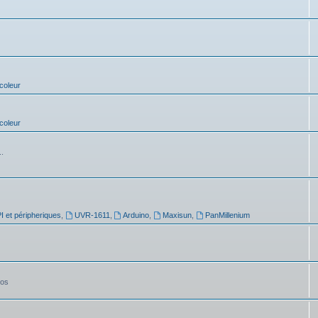
coleur
coleur
..
 et péripheriques
,
UVR-1611
,
Arduino
,
Maxisun
,
PanMillenium
tos