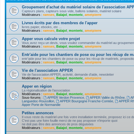
Groupement d'achat du matériel solaire de l'association A
Capteurs plans, capteurs sous vide, ballons solaires, matériel solaire
Modérateurs :
ramses
,
Balajol
,
monteric
,
ametpierre
Livres écrits par des membres de l'apper
livres papier, ebooks, etc ...
Modérateurs :
ramses
,
Balajol
,
monteric
,
ametpierre
Apper vous calcule votre projet
Vous avez reçu un devis, vous voulez commander du matériel au groupement d'
Modérateurs :
ramses
,
Balajol
,
monteric
,
ametpierre
Entr'aide pour les chantiers de pose ou pour les récup de ma
entr'aide pour les chantiers de pose ou pour les récup de matériels, propositi
Modérateurs :
ramses
,
Balajol
,
monteric
,
ametpierre
Vie de l'association APPER
Vie de l'association APPER, activité, demande d'aide, newsletter
Modérateurs :
ramses
,
Balajol
,
monteric
,
ametpierre
Apper en région
La régionalisation de l'association
Modérateurs :
ramses
,
Balajol
,
monteric
,
ametpierre
Sous-forums :
APPER Verdon Provence
,
APPER Vallée du Rhône
,
AP
Languedoc-Roussillon
,
APPER Bourgogne Franche-Comtée
,
APPER Rh
Apper Porte de Normandie
Petites annonces
Il vous reste du matériel une fois votre installation terminée, proposez ici ce 
C'est pas une foire fouille merci de ne pas proposer n'importe quoi
ne doit pas être des annonces de pros déguisées
Modérateurs :
ramses
,
Balajol
,
monteric
,
ametpierre