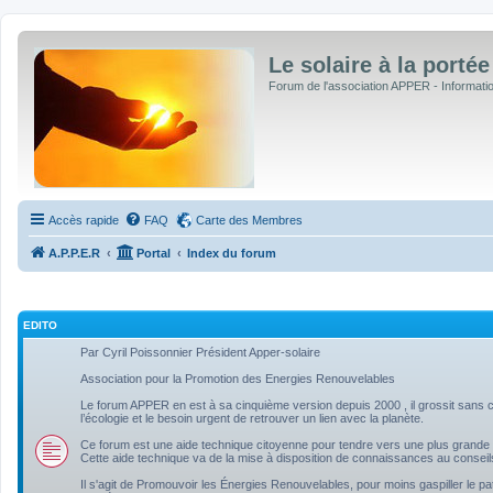
Le solaire à la portée
Forum de l'association APPER - Informations
Accès rapide
FAQ
Carte des Membres
A.P.P.E.R
Portal
Index du forum
EDITO
Par Cyril Poissonnier Président Apper-solaire
Association pour la Promotion des Energies Renouvelables
Le forum APPER en est à sa cinquième version depuis 2000 , il grossit sans ce
l’écologie et le besoin urgent de retrouver un lien avec la planète.
Ce forum est une aide technique citoyenne pour tendre vers une plus grande 
Cette aide technique va de la mise à disposition de connaissances au conseil
Il s'agit de Promouvoir les Énergies Renouvelables, pour moins gaspiller le pa