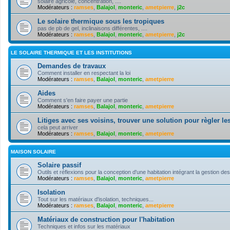
solaire agricole, concentration, ....
Modérateurs :
ramses
,
Balajol
,
monteric
,
ametpierre
,
j2c
Le solaire thermique sous les tropiques
pas de pb de gel, inclinaisons différentes, ....
Modérateurs :
ramses
,
Balajol
,
monteric
,
ametpierre
,
j2c
LE SOLAIRE THERMIQUE ET LES INSTITUTIONS
Demandes de travaux
Comment installer en respectant la loi
Modérateurs :
ramses
,
Balajol
,
monteric
,
ametpierre
Aides
Comment s'en faire payer une partie
Modérateurs :
ramses
,
Balajol
,
monteric
,
ametpierre
Litiges avec ses voisins, trouver une solution pour règler les
cela peut arriver
Modérateurs :
ramses
,
Balajol
,
monteric
,
ametpierre
MAISON SOLAIRE
Solaire passif
Outils et réflexions pour la conception d'une habitation intégrant la gestion des
Modérateurs :
ramses
,
Balajol
,
monteric
,
ametpierre
Isolation
Tout sur les matériaux d'isolation, techniques...
Modérateurs :
ramses
,
Balajol
,
monteric
,
ametpierre
Matériaux de construction pour l'habitation
Techniques et infos sur les matériaux