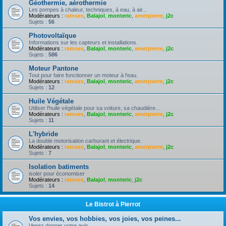
Géothermie, aérothermie
Les pompes à chaleur, techniques, à eau, à air...
Modérateurs :
ramses
,
Balajol
,
monteric
,
ametpierre
,
j2c
Sujets :
56
Photovoltaïque
Informations sur les capteurs et installations.
Modérateurs :
ramses
,
Balajol
,
monteric
,
ametpierre
,
j2c
Sujets :
586
Moteur Pantone
Tout pour faire fonctionner un moteur à l'eau.
Modérateurs :
ramses
,
Balajol
,
monteric
,
ametpierre
,
j2c
Sujets :
12
Huile Végétale
Utiliser l'huile végétale pour sa voiture, sa chaudière...
Modérateurs :
ramses
,
Balajol
,
monteric
,
ametpierre
,
j2c
Sujets :
11
L'hybride
La double motorisation carburant et électrique.
Modérateurs :
ramses
,
Balajol
,
monteric
,
ametpierre
,
j2c
Sujets :
7
Isolation batiments
isoler pour économiser
Modérateurs :
ramses
,
Balajol
,
monteric
,
j2c
Sujets :
14
Le Bistrot à Pierrot
Vos envies, vos hobbies, vos joies, vos peines...
Venez donner votre avis.