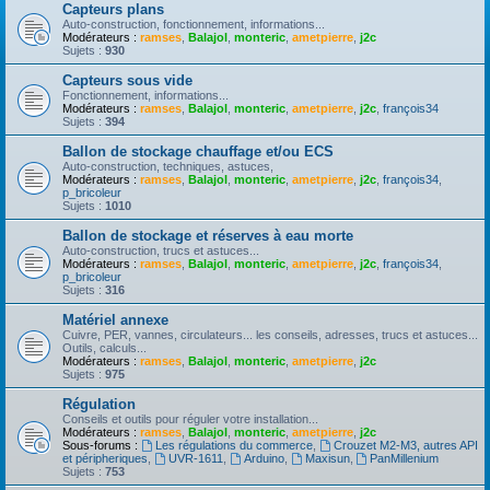
Capteurs plans
Auto-construction, fonctionnement, informations...
Modérateurs :
ramses
,
Balajol
,
monteric
,
ametpierre
,
j2c
Sujets :
930
Capteurs sous vide
Fonctionnement, informations...
Modérateurs :
ramses
,
Balajol
,
monteric
,
ametpierre
,
j2c
,
françois34
Sujets :
394
Ballon de stockage chauffage et/ou ECS
Auto-construction, techniques, astuces,
Modérateurs :
ramses
,
Balajol
,
monteric
,
ametpierre
,
j2c
,
françois34
,
p_bricoleur
Sujets :
1010
Ballon de stockage et réserves à eau morte
Auto-construction, trucs et astuces...
Modérateurs :
ramses
,
Balajol
,
monteric
,
ametpierre
,
j2c
,
françois34
,
p_bricoleur
Sujets :
316
Matériel annexe
Cuivre, PER, vannes, circulateurs... les conseils, adresses, trucs et astuces...
Outils, calculs...
Modérateurs :
ramses
,
Balajol
,
monteric
,
ametpierre
,
j2c
Sujets :
975
Régulation
Conseils et outils pour réguler votre installation...
Modérateurs :
ramses
,
Balajol
,
monteric
,
ametpierre
,
j2c
Sous-forums :
Les régulations du commerce
,
Crouzet M2-M3, autres API
et péripheriques
,
UVR-1611
,
Arduino
,
Maxisun
,
PanMillenium
Sujets :
753