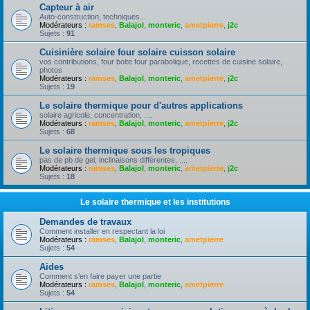
Capteur à air
Auto-construction, techniques...
Modérateurs :
ramses
,
Balajol
,
monteric
,
ametpierre
,
j2c
Sujets :
91
Cuisinière solaire four solaire cuisson solaire
vos contributions, four boite four parabolique, recettes de cuisine solaire,
photos
Modérateurs :
ramses
,
Balajol
,
monteric
,
ametpierre
,
j2c
Sujets :
19
Le solaire thermique pour d'autres applications
solaire agricole, concentration, ....
Modérateurs :
ramses
,
Balajol
,
monteric
,
ametpierre
,
j2c
Sujets :
68
Le solaire thermique sous les tropiques
pas de pb de gel, inclinaisons différentes, ....
Modérateurs :
ramses
,
Balajol
,
monteric
,
ametpierre
,
j2c
Sujets :
18
Le solaire thermique et les institutions
Demandes de travaux
Comment installer en respectant la loi
Modérateurs :
ramses
,
Balajol
,
monteric
,
ametpierre
Sujets :
54
Aides
Comment s'en faire payer une partie
Modérateurs :
ramses
,
Balajol
,
monteric
,
ametpierre
Sujets :
54