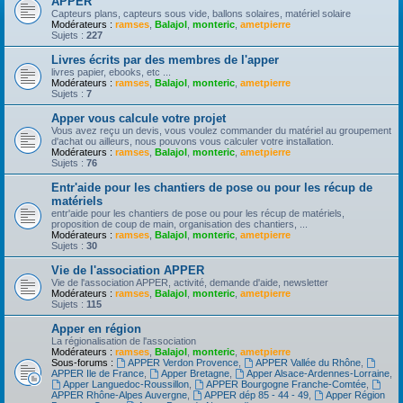
APPER
Capteurs plans, capteurs sous vide, ballons solaires, matériel solaire
Modérateurs :
ramses
,
Balajol
,
monteric
,
ametpierre
Sujets :
227
Livres écrits par des membres de l'apper
livres papier, ebooks, etc ...
Modérateurs :
ramses
,
Balajol
,
monteric
,
ametpierre
Sujets :
7
Apper vous calcule votre projet
Vous avez reçu un devis, vous voulez commander du matériel au groupement
d'achat ou ailleurs, nous pouvons vous calculer votre installation.
Modérateurs :
ramses
,
Balajol
,
monteric
,
ametpierre
Sujets :
76
Entr'aide pour les chantiers de pose ou pour les récup de
matériels
entr'aide pour les chantiers de pose ou pour les récup de matériels,
proposition de coup de main, organisation des chantiers, ...
Modérateurs :
ramses
,
Balajol
,
monteric
,
ametpierre
Sujets :
30
Vie de l'association APPER
Vie de l'association APPER, activité, demande d'aide, newsletter
Modérateurs :
ramses
,
Balajol
,
monteric
,
ametpierre
Sujets :
115
Apper en région
La régionalisation de l'association
Modérateurs :
ramses
,
Balajol
,
monteric
,
ametpierre
Sous-forums :
APPER Verdon Provence
,
APPER Vallée du Rhône
,
APPER Ile de France
,
Apper Bretagne
,
Apper Alsace-Ardennes-Lorraine
,
Apper Languedoc-Roussillon
,
APPER Bourgogne Franche-Comtée
,
APPER Rhône-Alpes Auvergne
,
APPER dép 85 - 44 - 49
,
Apper Région