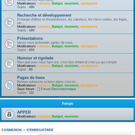
Modérateurs :
ramses
,
Balajol
,
monteric
,
ametpierre
Sujets :
490
Recherche et développement
Echange d'idées et d'expériences, les caloducs, les micro-ondes, les frigos,
etc...
Modérateurs :
ramses
,
Balajol
,
monteric
,
ametpierre
Sujets :
180
Présentations
Venez vous présenter, parlez de vous.
Modérateurs :
ramses
,
Balajol
,
monteric
,
ametpierre
Sujets :
650
Humour et rigolade
Rien que pour nous faire rire, c'est bon enfant et c'est ça qui compte
Modérateurs :
ramses
,
Balajol
,
monteric
,
ametpierre
Sujets :
80
Pages de liens
Bonnes adresses et bons plans c'est ici.
Modérateurs :
ramses
,
Balajol
,
monteric
,
ametpierre
Sous-forum :
Forum Electrotechnique
Sujets :
111
Forum
APPER
Modérateurs :
ramses
,
Balajol
,
monteric
CONNEXION
•
S’ENREGISTRER