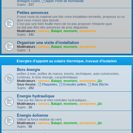
Bretagne Ouest
,
Apper Porte de Normandie
Sujets :
217
Petites annonces
Il vous reste du matériel une fois votre installation terminée, proposez ici ce
dont vous n'avez plus besoin.
C'est pas une foire fouille merci de ne pas proposer n'importe quoi
ne doit pas être des annonces de pros déguisées
Modérateurs :
ramses
,
Balajol
,
monteric
,
ametpierre
Sujets :
141
Organiser une visite d'installation
Modérateurs :
ramses
,
Balajol
,
monteric
,
ametpierre
Sujets :
1
Energies d'appoint au solaire thermique, travaux d'isolation
Bois énergie
poêles à bois, poêles de masse, inserts, techniques, auto-construction,
schémas, le bois énergie, caractéristiques
Modérateurs :
ramses
,
Balajol
,
monteric
,
ametpierre
,
j2c
Sous-forums :
Plaquettes
,
Granulés pellets
,
Bois Bûche
Sujets :
282
Energie hydraulique
Tout sur les micro et mini centrales hydrauliques...
Modérateurs :
ramses
,
Balajol
,
monteric
,
ametpierre
,
j2c
Sujets :
25
Energie éolienne
Utiliser la force motrice du vent.
Modérateurs :
ramses
,
Balajol
,
monteric
,
ametpierre
,
j2c
Sujets :
56