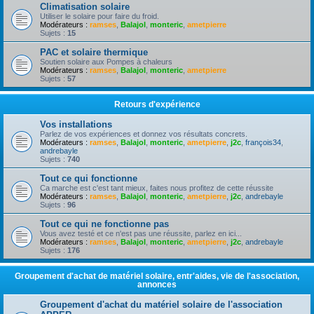
Climatisation solaire
Utiliser le solaire pour faire du froid.
Modérateurs :
ramses
,
Balajol
,
monteric
,
ametpierre
Sujets :
15
PAC et solaire thermique
Soutien solaire aux Pompes à chaleurs
Modérateurs :
ramses
,
Balajol
,
monteric
,
ametpierre
Sujets :
57
Retours d'expérience
Vos installations
Parlez de vos expériences et donnez vos résultats concrets.
Modérateurs :
ramses
,
Balajol
,
monteric
,
ametpierre
,
j2c
,
françois34
,
andrebayle
Sujets :
740
Tout ce qui fonctionne
Ca marche est c'est tant mieux, faites nous profitez de cette réussite
Modérateurs :
ramses
,
Balajol
,
monteric
,
ametpierre
,
j2c
,
andrebayle
Sujets :
96
Tout ce qui ne fonctionne pas
Vous avez testé et ce n'est pas une réussite, parlez en ici...
Modérateurs :
ramses
,
Balajol
,
monteric
,
ametpierre
,
j2c
,
andrebayle
Sujets :
176
Groupement d'achat de matériel solaire, entr'aides, vie de l'association,
annonces
Groupement d'achat du matériel solaire de l'association