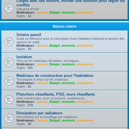
Litiges avec ses voisins, trouver une solution pour règler les
conflits
cela peut arriver
Modérateurs :
ramses
,
Balajol
,
monteric
,
ametpierre
Sujets :
12
Maison solaire
Solaire passif
Outils et réflexions pour la conception d'une habitation intégrant la gestion des
apports du soleil.
Modérateurs :
ramses
,
Balajol
,
monteric
,
ametpierre
Sujets :
73
Isolation
Tout sur les matériaux d'isolation, techniques...
Modérateurs :
ramses
,
Balajol
,
monteric
,
ametpierre
Sujets :
115
Matériaux de construction pour l'habitation
Techniques et infos sur les matériaux
Modérateurs :
ramses
,
Balajol
,
monteric
,
ametpierre
Sujets :
31
Planchers chauffants, PSD, murs chauffants
Auto-construction, trucs et astuces, expériences...
Modérateurs :
ramses
,
Balajol
,
monteric
,
ametpierre
Sujets :
279
Dissipation par radiateurs
Informations sur le chauffage par radiateurs.
Modérateurs :
ramses
,
Balajol
,
monteric
,
ametpierre
Sujets :
36