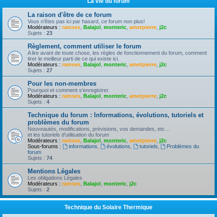
La vie du forum
La raison d'être de ce forum
Vous n'êtes pas ici par hasard, ce forum non plus!
Modérateurs :
ramses
,
Balajol
,
monteric
,
ametpierre
,
j2c
Sujets :
23
Règlement, comment utiliser le forum
A lire avant de toute chose, les règles de fonctionnement du forum, comment
tirer le meilleur parti de ce qui existe ici.
Modérateurs :
ramses
,
Balajol
,
monteric
,
ametpierre
,
j2c
Sujets :
27
Pour les non-membres
Pourquoi et comment s'enregistrer.
Modérateurs :
ramses
,
Balajol
,
monteric
,
ametpierre
,
j2c
Sujets :
4
Technique du forum : Informations, évolutions, tutoriels et
problèmes du forum
Nouveautés, modifications, prévisions, vos demandes, etc...
et les tutoriels d'utilisation du forum
Modérateurs :
ramses
,
Balajol
,
monteric
,
ametpierre
,
j2c
Sous-forums :
informations
,
évolutions
,
tutoriels
,
Problèmes du
forum
Sujets :
74
Mentions Légales
Les obligations Légales
Modérateurs :
ramses
,
Balajol
,
monteric
,
j2c
Sujets :
2
Technique du Solaire Thermique