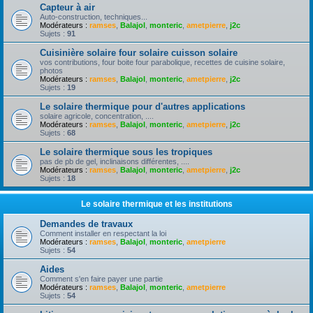
Capteur à air
Auto-construction, techniques...
Modérateurs :
ramses
,
Balajol
,
monteric
,
ametpierre
,
j2c
Sujets :
91
Cuisinière solaire four solaire cuisson solaire
vos contributions, four boite four parabolique, recettes de cuisine solaire,
photos
Modérateurs :
ramses
,
Balajol
,
monteric
,
ametpierre
,
j2c
Sujets :
19
Le solaire thermique pour d'autres applications
solaire agricole, concentration, ....
Modérateurs :
ramses
,
Balajol
,
monteric
,
ametpierre
,
j2c
Sujets :
68
Le solaire thermique sous les tropiques
pas de pb de gel, inclinaisons différentes, ....
Modérateurs :
ramses
,
Balajol
,
monteric
,
ametpierre
,
j2c
Sujets :
18
Le solaire thermique et les institutions
Demandes de travaux
Comment installer en respectant la loi
Modérateurs :
ramses
,
Balajol
,
monteric
,
ametpierre
Sujets :
54
Aides
Comment s'en faire payer une partie
Modérateurs :
ramses
,
Balajol
,
monteric
,
ametpierre
Sujets :
54