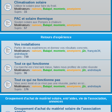
Climatisation solaire
Utiliser le solaire pour faire du froid.
Modérateurs :
ramses
,
Balajol
,
monteric
,
ametpierre
Sujets :
15
PAC et solaire thermique
Soutien solaire aux Pompes à chaleurs
Modérateurs :
ramses
,
Balajol
,
monteric
,
ametpierre
Sujets :
57
Retours d'expérience
Vos installations
Parlez de vos expériences et donnez vos résultats concrets.
Modérateurs :
ramses
,
Balajol
,
monteric
,
ametpierre
,
j2c
,
françois34
,
andrebayle
Sujets :
739
Tout ce qui fonctionne
Ca marche est c'est tant mieux, faites nous profitez de cette réussite
Modérateurs :
ramses
,
Balajol
,
monteric
,
ametpierre
,
j2c
,
andrebayle
Sujets :
96
Tout ce qui ne fonctionne pas
Vous avez testé et ce n'est pas une réussite, parlez en ici...
Modérateurs :
ramses
,
Balajol
,
monteric
,
ametpierre
,
j2c
,
andrebayle
Sujets :
176
Groupement d'achat de matériel solaire, entr'aides, vie de l'association,
annonces
Groupement d'achat du matériel solaire de l'association