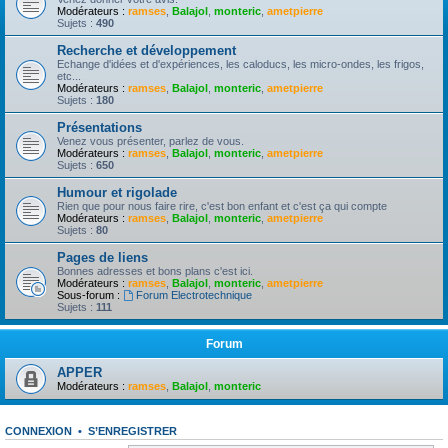
Modérateurs :
ramses
,
Balajol
,
monteric
,
ametpierre
Sujets :
490
Recherche et développement
Echange d'idées et d'expériences, les caloducs, les micro-ondes, les frigos,
etc...
Modérateurs :
ramses
,
Balajol
,
monteric
,
ametpierre
Sujets :
180
Présentations
Venez vous présenter, parlez de vous.
Modérateurs :
ramses
,
Balajol
,
monteric
,
ametpierre
Sujets :
650
Humour et rigolade
Rien que pour nous faire rire, c'est bon enfant et c'est ça qui compte
Modérateurs :
ramses
,
Balajol
,
monteric
,
ametpierre
Sujets :
80
Pages de liens
Bonnes adresses et bons plans c'est ici.
Modérateurs :
ramses
,
Balajol
,
monteric
,
ametpierre
Sous-forum :
Forum Electrotechnique
Sujets :
111
Forum
APPER
Modérateurs :
ramses
,
Balajol
,
monteric
CONNEXION
•
S’ENREGISTRER