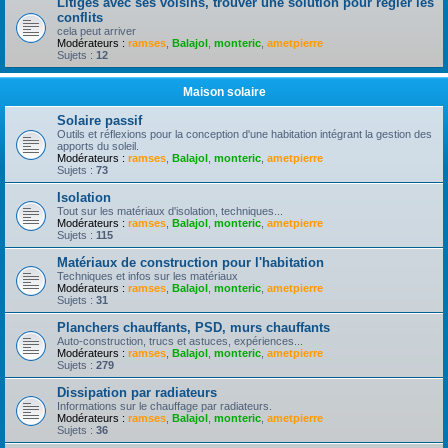
Litiges avec ses voisins, trouver une solution pour règler les
conflits
cela peut arriver
Modérateurs :
ramses
,
Balajol
,
monteric
,
ametpierre
Sujets :
12
Maison solaire
Solaire passif
Outils et réflexions pour la conception d'une habitation intégrant la gestion des
apports du soleil.
Modérateurs :
ramses
,
Balajol
,
monteric
,
ametpierre
Sujets :
73
Isolation
Tout sur les matériaux d'isolation, techniques...
Modérateurs :
ramses
,
Balajol
,
monteric
,
ametpierre
Sujets :
115
Matériaux de construction pour l'habitation
Techniques et infos sur les matériaux
Modérateurs :
ramses
,
Balajol
,
monteric
,
ametpierre
Sujets :
31
Planchers chauffants, PSD, murs chauffants
Auto-construction, trucs et astuces, expériences...
Modérateurs :
ramses
,
Balajol
,
monteric
,
ametpierre
Sujets :
279
Dissipation par radiateurs
Informations sur le chauffage par radiateurs.
Modérateurs :
ramses
,
Balajol
,
monteric
,
ametpierre
Sujets :
36