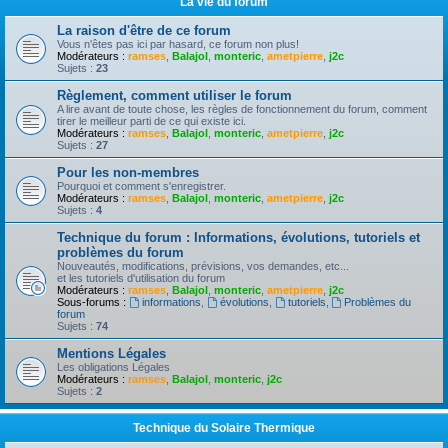
La vie du forum
La raison d'être de ce forum
Vous n'êtes pas ici par hasard, ce forum non plus!
Modérateurs :
ramses
,
Balajol
,
monteric
,
ametpierre
,
j2c
Sujets :
23
Règlement, comment utiliser le forum
A lire avant de toute chose, les règles de fonctionnement du forum, comment
tirer le meilleur parti de ce qui existe ici.
Modérateurs :
ramses
,
Balajol
,
monteric
,
ametpierre
,
j2c
Sujets :
27
Pour les non-membres
Pourquoi et comment s'enregistrer.
Modérateurs :
ramses
,
Balajol
,
monteric
,
ametpierre
,
j2c
Sujets :
4
Technique du forum : Informations, évolutions, tutoriels et
problèmes du forum
Nouveautés, modifications, prévisions, vos demandes, etc...
et les tutoriels d'utilisation du forum
Modérateurs :
ramses
,
Balajol
,
monteric
,
ametpierre
,
j2c
Sous-forums :
informations
,
évolutions
,
tutoriels
,
Problèmes du
forum
Sujets :
74
Mentions Légales
Les obligations Légales
Modérateurs :
ramses
,
Balajol
,
monteric
,
j2c
Sujets :
2
Technique du Solaire Thermique