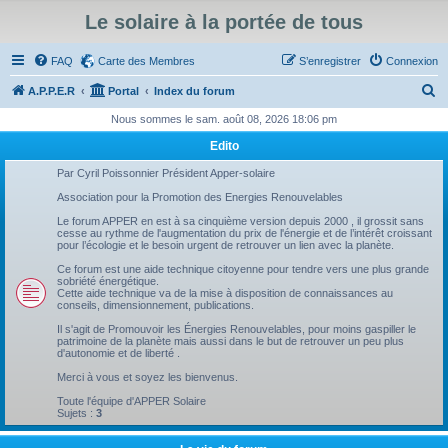
Le solaire à la portée de tous
FAQ
Carte des Membres
S’enregistrer
Connexion
R
A.P.P.E.R
Portal
Index du forum
e
Nous sommes le sam. août 08, 2026 18:06 pm
c
Edito
h
Par Cyril Poissonnier Président Apper-solaire
e
Association pour la Promotion des Energies Renouvelables
r
Le forum APPER en est à sa cinquième version depuis 2000 , il grossit sans
cesse au rythme de l'augmentation du prix de l'énergie et de l’intérêt croissant
c
pour l’écologie et le besoin urgent de retrouver un lien avec la planète.
h
Ce forum est une aide technique citoyenne pour tendre vers une plus grande
sobriété énergétique.
e
Cette aide technique va de la mise à disposition de connaissances au
conseils, dimensionnement, publications.
r
Il s'agit de Promouvoir les Énergies Renouvelables, pour moins gaspiller le
patrimoine de la planète mais aussi dans le but de retrouver un peu plus
d'autonomie et de liberté .
Merci à vous et soyez les bienvenus.
Toute l'équipe d'APPER Solaire
Sujets :
3