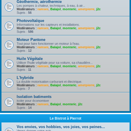
Géothermie, aérothermie
Les pompes à chaleur, techniques, à eau, à air...
Modérateurs :
ramses
,
Balajol
,
monteric
,
ametpierre
,
j2c
Sujets :
56
Photovoltaïque
Informations sur les capteurs et installations.
Modérateurs :
ramses
,
Balajol
,
monteric
,
ametpierre
,
j2c
Sujets :
586
Moteur Pantone
Tout pour faire fonctionner un moteur à l'eau.
Modérateurs :
ramses
,
Balajol
,
monteric
,
ametpierre
,
j2c
Sujets :
12
Huile Végétale
Utiliser l'huile végétale pour sa voiture, sa chaudière...
Modérateurs :
ramses
,
Balajol
,
monteric
,
ametpierre
,
j2c
Sujets :
11
L'hybride
La double motorisation carburant et électrique.
Modérateurs :
ramses
,
Balajol
,
monteric
,
ametpierre
,
j2c
Sujets :
7
Isolation batiments
isoler pour économiser
Modérateurs :
ramses
,
Balajol
,
monteric
,
j2c
Sujets :
14
Le Bistrot à Pierrot
Vos envies, vos hobbies, vos joies, vos peines...
Venez donner votre avis.