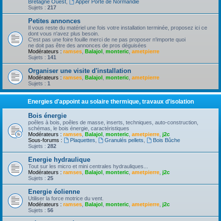
Bretagne Ouest
,
Apper Porte de Normandie
Sujets :
217
Petites annonces
Il vous reste du matériel une fois votre installation terminée, proposez ici ce
dont vous n'avez plus besoin.
C'est pas une foire fouille merci de ne pas proposer n'importe quoi
ne doit pas être des annonces de pros déguisées
Modérateurs :
ramses
,
Balajol
,
monteric
,
ametpierre
Sujets :
141
Organiser une visite d'installation
Modérateurs :
ramses
,
Balajol
,
monteric
,
ametpierre
Sujets :
1
Energies d'appoint au solaire thermique, travaux d'isolation
Bois énergie
poêles à bois, poêles de masse, inserts, techniques, auto-construction,
schémas, le bois énergie, caractéristiques
Modérateurs :
ramses
,
Balajol
,
monteric
,
ametpierre
,
j2c
Sous-forums :
Plaquettes
,
Granulés pellets
,
Bois Bûche
Sujets :
282
Energie hydraulique
Tout sur les micro et mini centrales hydrauliques...
Modérateurs :
ramses
,
Balajol
,
monteric
,
ametpierre
,
j2c
Sujets :
25
Energie éolienne
Utiliser la force motrice du vent.
Modérateurs :
ramses
,
Balajol
,
monteric
,
ametpierre
,
j2c
Sujets :
56