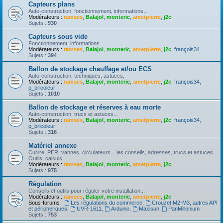
Capteurs plans
Auto-construction, fonctionnement, informations...
Modérateurs :
ramses
,
Balajol
,
monteric
,
ametpierre
,
j2c
Sujets :
930
Capteurs sous vide
Fonctionnement, informations...
Modérateurs :
ramses
,
Balajol
,
monteric
,
ametpierre
,
j2c
,
françois34
Sujets :
394
Ballon de stockage chauffage et/ou ECS
Auto-construction, techniques, astuces,
Modérateurs :
ramses
,
Balajol
,
monteric
,
ametpierre
,
j2c
,
françois34
,
p_bricoleur
Sujets :
1010
Ballon de stockage et réserves à eau morte
Auto-construction, trucs et astuces...
Modérateurs :
ramses
,
Balajol
,
monteric
,
ametpierre
,
j2c
,
françois34
,
p_bricoleur
Sujets :
316
Matériel annexe
Cuivre, PER, vannes, circulateurs... les conseils, adresses, trucs et astuces...
Outils, calculs...
Modérateurs :
ramses
,
Balajol
,
monteric
,
ametpierre
,
j2c
Sujets :
975
Régulation
Conseils et outils pour réguler votre installation...
Modérateurs :
ramses
,
Balajol
,
monteric
,
ametpierre
,
j2c
Sous-forums :
Les régulations du commerce
,
Crouzet M2-M3, autres API
et péripheriques
,
UVR-1611
,
Arduino
,
Maxisun
,
PanMillenium
Sujets :
753