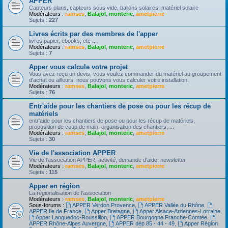
APPER
Capteurs plans, capteurs sous vide, ballons solaires, matériel solaire
Modérateurs :
ramses
,
Balajol
,
monteric
,
ametpierre
Sujets :
227
Livres écrits par des membres de l'apper
livres papier, ebooks, etc ...
Modérateurs :
ramses
,
Balajol
,
monteric
,
ametpierre
Sujets :
7
Apper vous calcule votre projet
Vous avez reçu un devis, vous voulez commander du matériel au groupement
d'achat ou ailleurs, nous pouvons vous calculer votre installation.
Modérateurs :
ramses
,
Balajol
,
monteric
,
ametpierre
Sujets :
76
Entr'aide pour les chantiers de pose ou pour les récup de
matériels
entr'aide pour les chantiers de pose ou pour les récup de matériels,
proposition de coup de main, organisation des chantiers, ...
Modérateurs :
ramses
,
Balajol
,
monteric
,
ametpierre
Sujets :
30
Vie de l'association APPER
Vie de l'association APPER, activité, demande d'aide, newsletter
Modérateurs :
ramses
,
Balajol
,
monteric
,
ametpierre
Sujets :
115
Apper en région
La régionalisation de l'association
Modérateurs :
ramses
,
Balajol
,
monteric
,
ametpierre
Sous-forums :
APPER Verdon Provence
,
APPER Vallée du Rhône
,
APPER Ile de France
,
Apper Bretagne
,
Apper Alsace-Ardennes-Lorraine
,
Apper Languedoc-Roussillon
,
APPER Bourgogne Franche-Comtée
,
APPER Rhône-Alpes Auvergne
,
APPER dép 85 - 44 - 49
,
Apper Région