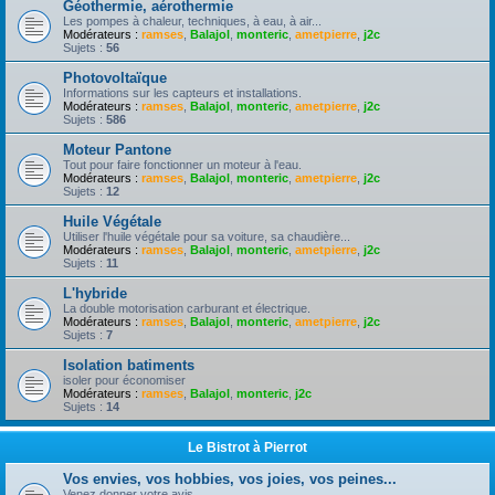
Géothermie, aérothermie
Les pompes à chaleur, techniques, à eau, à air...
Modérateurs :
ramses
,
Balajol
,
monteric
,
ametpierre
,
j2c
Sujets :
56
Photovoltaïque
Informations sur les capteurs et installations.
Modérateurs :
ramses
,
Balajol
,
monteric
,
ametpierre
,
j2c
Sujets :
586
Moteur Pantone
Tout pour faire fonctionner un moteur à l'eau.
Modérateurs :
ramses
,
Balajol
,
monteric
,
ametpierre
,
j2c
Sujets :
12
Huile Végétale
Utiliser l'huile végétale pour sa voiture, sa chaudière...
Modérateurs :
ramses
,
Balajol
,
monteric
,
ametpierre
,
j2c
Sujets :
11
L'hybride
La double motorisation carburant et électrique.
Modérateurs :
ramses
,
Balajol
,
monteric
,
ametpierre
,
j2c
Sujets :
7
Isolation batiments
isoler pour économiser
Modérateurs :
ramses
,
Balajol
,
monteric
,
j2c
Sujets :
14
Le Bistrot à Pierrot
Vos envies, vos hobbies, vos joies, vos peines...
Venez donner votre avis.