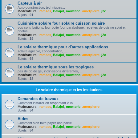
Capteur à air
Auto-construction, techniques...
Modérateurs :
ramses
,
Balajol
,
monteric
,
ametpierre
,
j2c
Sujets :
91
Cuisinière solaire four solaire cuisson solaire
vos contributions, four boite four parabolique, recettes de cuisine solaire,
photos
Modérateurs :
ramses
,
Balajol
,
monteric
,
ametpierre
,
j2c
Sujets :
19
Le solaire thermique pour d'autres applications
solaire agricole, concentration, ....
Modérateurs :
ramses
,
Balajol
,
monteric
,
ametpierre
,
j2c
Sujets :
68
Le solaire thermique sous les tropiques
pas de pb de gel, inclinaisons différentes, ....
Modérateurs :
ramses
,
Balajol
,
monteric
,
ametpierre
,
j2c
Sujets :
18
Le solaire thermique et les institutions
Demandes de travaux
Comment installer en respectant la loi
Modérateurs :
ramses
,
Balajol
,
monteric
,
ametpierre
Sujets :
54
Aides
Comment s'en faire payer une partie
Modérateurs :
ramses
,
Balajol
,
monteric
,
ametpierre
Sujets :
54