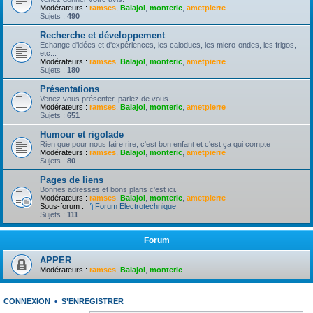
Modérateurs :
ramses
,
Balajol
,
monteric
,
ametpierre
Sujets :
490
Recherche et développement
Echange d'idées et d'expériences, les caloducs, les micro-ondes, les frigos,
etc...
Modérateurs :
ramses
,
Balajol
,
monteric
,
ametpierre
Sujets :
180
Présentations
Venez vous présenter, parlez de vous.
Modérateurs :
ramses
,
Balajol
,
monteric
,
ametpierre
Sujets :
651
Humour et rigolade
Rien que pour nous faire rire, c'est bon enfant et c'est ça qui compte
Modérateurs :
ramses
,
Balajol
,
monteric
,
ametpierre
Sujets :
80
Pages de liens
Bonnes adresses et bons plans c'est ici.
Modérateurs :
ramses
,
Balajol
,
monteric
,
ametpierre
Sous-forum :
Forum Electrotechnique
Sujets :
111
Forum
APPER
Modérateurs :
ramses
,
Balajol
,
monteric
CONNEXION
•
S’ENREGISTRER