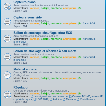
Capteurs plans
Auto-construction, fonctionnement, informations...
Modérateurs :
ramses
,
Balajol
,
monteric
,
ametpierre
,
j2c
Sujets :
930
Capteurs sous vide
Fonctionnement, informations...
Modérateurs :
ramses
,
Balajol
,
monteric
,
ametpierre
,
j2c
,
françois34
Sujets :
394
Ballon de stockage chauffage et/ou ECS
Auto-construction, techniques, astuces,
Modérateurs :
ramses
,
Balajol
,
monteric
,
ametpierre
,
j2c
,
françois34
,
p_bricoleur
Sujets :
1010
Ballon de stockage et réserves à eau morte
Auto-construction, trucs et astuces...
Modérateurs :
ramses
,
Balajol
,
monteric
,
ametpierre
,
j2c
,
françois34
,
p_bricoleur
Sujets :
316
Matériel annexe
Cuivre, PER, vannes, circulateurs... les conseils, adresses, trucs et astuces...
Outils, calculs...
Modérateurs :
ramses
,
Balajol
,
monteric
,
ametpierre
,
j2c
Sujets :
975
Régulation
Conseils et outils pour réguler votre installation...
Modérateurs :
ramses
,
Balajol
,
monteric
,
ametpierre
,
j2c
Sous-forums :
Les régulations du commerce
,
Crouzet M2-M3, autres API
et péripheriques
,
UVR-1611
,
Arduino
,
Maxisun
,
PanMillenium
Sujets :
753