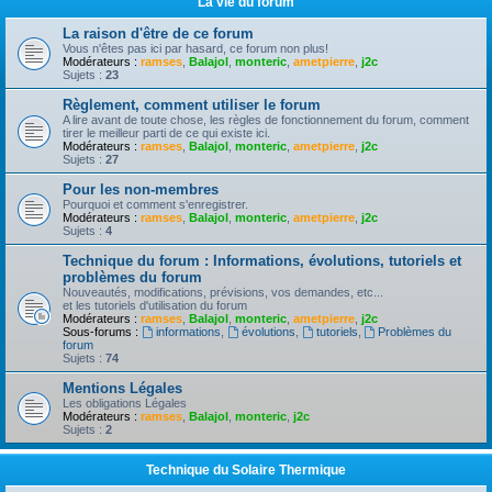
La vie du forum
La raison d'être de ce forum
Vous n'êtes pas ici par hasard, ce forum non plus!
Modérateurs :
ramses
,
Balajol
,
monteric
,
ametpierre
,
j2c
Sujets :
23
Règlement, comment utiliser le forum
A lire avant de toute chose, les règles de fonctionnement du forum, comment
tirer le meilleur parti de ce qui existe ici.
Modérateurs :
ramses
,
Balajol
,
monteric
,
ametpierre
,
j2c
Sujets :
27
Pour les non-membres
Pourquoi et comment s'enregistrer.
Modérateurs :
ramses
,
Balajol
,
monteric
,
ametpierre
,
j2c
Sujets :
4
Technique du forum : Informations, évolutions, tutoriels et
problèmes du forum
Nouveautés, modifications, prévisions, vos demandes, etc...
et les tutoriels d'utilisation du forum
Modérateurs :
ramses
,
Balajol
,
monteric
,
ametpierre
,
j2c
Sous-forums :
informations
,
évolutions
,
tutoriels
,
Problèmes du
forum
Sujets :
74
Mentions Légales
Les obligations Légales
Modérateurs :
ramses
,
Balajol
,
monteric
,
j2c
Sujets :
2
Technique du Solaire Thermique