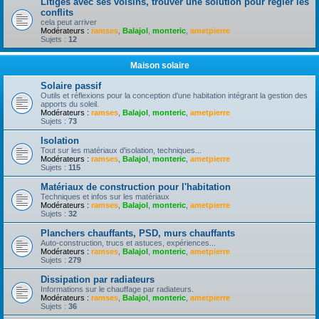
Litiges avec ses voisins, trouver une solution pour règler les
conflits
cela peut arriver
Modérateurs :
ramses
,
Balajol
,
monteric
,
ametpierre
Sujets :
12
Maison solaire
Solaire passif
Outils et réflexions pour la conception d'une habitation intégrant la gestion des
apports du soleil.
Modérateurs :
ramses
,
Balajol
,
monteric
,
ametpierre
Sujets :
73
Isolation
Tout sur les matériaux d'isolation, techniques...
Modérateurs :
ramses
,
Balajol
,
monteric
,
ametpierre
Sujets :
115
Matériaux de construction pour l'habitation
Techniques et infos sur les matériaux
Modérateurs :
ramses
,
Balajol
,
monteric
,
ametpierre
Sujets :
32
Planchers chauffants, PSD, murs chauffants
Auto-construction, trucs et astuces, expériences...
Modérateurs :
ramses
,
Balajol
,
monteric
,
ametpierre
Sujets :
279
Dissipation par radiateurs
Informations sur le chauffage par radiateurs.
Modérateurs :
ramses
,
Balajol
,
monteric
,
ametpierre
Sujets :
36