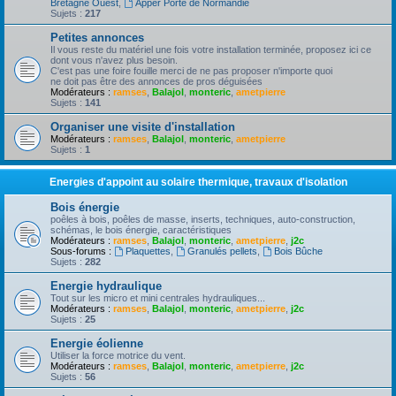
Bretagne Ouest
,
Apper Porte de Normandie
Sujets :
217
Petites annonces
Il vous reste du matériel une fois votre installation terminée, proposez ici ce
dont vous n'avez plus besoin.
C'est pas une foire fouille merci de ne pas proposer n'importe quoi
ne doit pas être des annonces de pros déguisées
Modérateurs :
ramses
,
Balajol
,
monteric
,
ametpierre
Sujets :
141
Organiser une visite d'installation
Modérateurs :
ramses
,
Balajol
,
monteric
,
ametpierre
Sujets :
1
Energies d'appoint au solaire thermique, travaux d'isolation
Bois énergie
poêles à bois, poêles de masse, inserts, techniques, auto-construction,
schémas, le bois énergie, caractéristiques
Modérateurs :
ramses
,
Balajol
,
monteric
,
ametpierre
,
j2c
Sous-forums :
Plaquettes
,
Granulés pellets
,
Bois Bûche
Sujets :
282
Energie hydraulique
Tout sur les micro et mini centrales hydrauliques...
Modérateurs :
ramses
,
Balajol
,
monteric
,
ametpierre
,
j2c
Sujets :
25
Energie éolienne
Utiliser la force motrice du vent.
Modérateurs :
ramses
,
Balajol
,
monteric
,
ametpierre
,
j2c
Sujets :
56