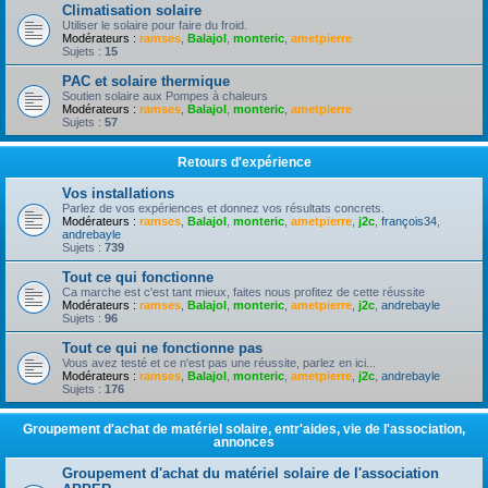
Climatisation solaire
Utiliser le solaire pour faire du froid.
Modérateurs :
ramses
,
Balajol
,
monteric
,
ametpierre
Sujets :
15
PAC et solaire thermique
Soutien solaire aux Pompes à chaleurs
Modérateurs :
ramses
,
Balajol
,
monteric
,
ametpierre
Sujets :
57
Retours d'expérience
Vos installations
Parlez de vos expériences et donnez vos résultats concrets.
Modérateurs :
ramses
,
Balajol
,
monteric
,
ametpierre
,
j2c
,
françois34
,
andrebayle
Sujets :
739
Tout ce qui fonctionne
Ca marche est c'est tant mieux, faites nous profitez de cette réussite
Modérateurs :
ramses
,
Balajol
,
monteric
,
ametpierre
,
j2c
,
andrebayle
Sujets :
96
Tout ce qui ne fonctionne pas
Vous avez testé et ce n'est pas une réussite, parlez en ici...
Modérateurs :
ramses
,
Balajol
,
monteric
,
ametpierre
,
j2c
,
andrebayle
Sujets :
176
Groupement d'achat de matériel solaire, entr'aides, vie de l'association,
annonces
Groupement d'achat du matériel solaire de l'association