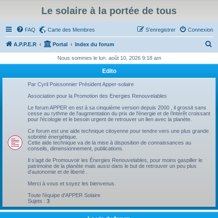
Le solaire à la portée de tous
FAQ
Carte des Membres
S’enregistrer
Connexion
R
A.P.P.E.R
Portal
Index du forum
e
Nous sommes le lun. août 10, 2026 9:18 am
c
Edito
h
Par Cyril Poissonnier Président Apper-solaire
e
Association pour la Promotion des Energies Renouvelables
r
Le forum APPER en est à sa cinquième version depuis 2000 , il grossit sans
cesse au rythme de l'augmentation du prix de l'énergie et de l’intérêt croissant
c
pour l’écologie et le besoin urgent de retrouver un lien avec la planète.
h
Ce forum est une aide technique citoyenne pour tendre vers une plus grande
sobriété énergétique.
e
Cette aide technique va de la mise à disposition de connaissances au
conseils, dimensionnement, publications.
r
Il s'agit de Promouvoir les Énergies Renouvelables, pour moins gaspiller le
patrimoine de la planète mais aussi dans le but de retrouver un peu plus
d'autonomie et de liberté .
Merci à vous et soyez les bienvenus.
Toute l'équipe d'APPER Solaire
Sujets :
3