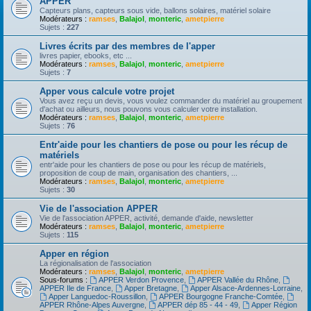
APPER
Capteurs plans, capteurs sous vide, ballons solaires, matériel solaire
Modérateurs :
ramses
,
Balajol
,
monteric
,
ametpierre
Sujets :
227
Livres écrits par des membres de l'apper
livres papier, ebooks, etc ...
Modérateurs :
ramses
,
Balajol
,
monteric
,
ametpierre
Sujets :
7
Apper vous calcule votre projet
Vous avez reçu un devis, vous voulez commander du matériel au groupement
d'achat ou ailleurs, nous pouvons vous calculer votre installation.
Modérateurs :
ramses
,
Balajol
,
monteric
,
ametpierre
Sujets :
76
Entr'aide pour les chantiers de pose ou pour les récup de
matériels
entr'aide pour les chantiers de pose ou pour les récup de matériels,
proposition de coup de main, organisation des chantiers, ...
Modérateurs :
ramses
,
Balajol
,
monteric
,
ametpierre
Sujets :
30
Vie de l'association APPER
Vie de l'association APPER, activité, demande d'aide, newsletter
Modérateurs :
ramses
,
Balajol
,
monteric
,
ametpierre
Sujets :
115
Apper en région
La régionalisation de l'association
Modérateurs :
ramses
,
Balajol
,
monteric
,
ametpierre
Sous-forums :
APPER Verdon Provence
,
APPER Vallée du Rhône
,
APPER Ile de France
,
Apper Bretagne
,
Apper Alsace-Ardennes-Lorraine
,
Apper Languedoc-Roussillon
,
APPER Bourgogne Franche-Comtée
,
APPER Rhône-Alpes Auvergne
,
APPER dép 85 - 44 - 49
,
Apper Région