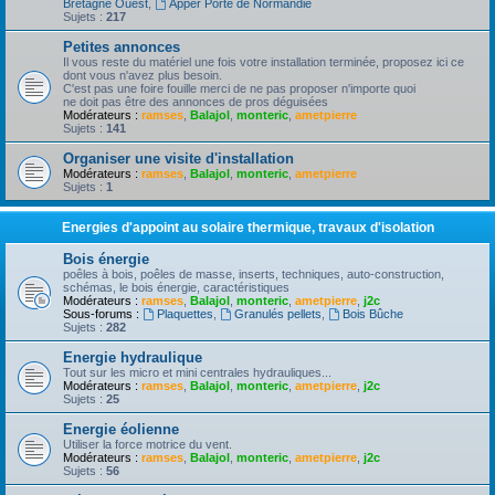
Bretagne Ouest
,
Apper Porte de Normandie
Sujets :
217
Petites annonces
Il vous reste du matériel une fois votre installation terminée, proposez ici ce
dont vous n'avez plus besoin.
C'est pas une foire fouille merci de ne pas proposer n'importe quoi
ne doit pas être des annonces de pros déguisées
Modérateurs :
ramses
,
Balajol
,
monteric
,
ametpierre
Sujets :
141
Organiser une visite d'installation
Modérateurs :
ramses
,
Balajol
,
monteric
,
ametpierre
Sujets :
1
Energies d'appoint au solaire thermique, travaux d'isolation
Bois énergie
poêles à bois, poêles de masse, inserts, techniques, auto-construction,
schémas, le bois énergie, caractéristiques
Modérateurs :
ramses
,
Balajol
,
monteric
,
ametpierre
,
j2c
Sous-forums :
Plaquettes
,
Granulés pellets
,
Bois Bûche
Sujets :
282
Energie hydraulique
Tout sur les micro et mini centrales hydrauliques...
Modérateurs :
ramses
,
Balajol
,
monteric
,
ametpierre
,
j2c
Sujets :
25
Energie éolienne
Utiliser la force motrice du vent.
Modérateurs :
ramses
,
Balajol
,
monteric
,
ametpierre
,
j2c
Sujets :
56