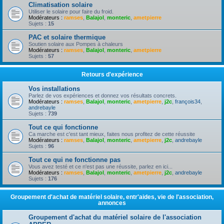
Climatisation solaire
Utiliser le solaire pour faire du froid.
Modérateurs :
ramses
,
Balajol
,
monteric
,
ametpierre
Sujets :
15
PAC et solaire thermique
Soutien solaire aux Pompes à chaleurs
Modérateurs :
ramses
,
Balajol
,
monteric
,
ametpierre
Sujets :
57
Retours d'expérience
Vos installations
Parlez de vos expériences et donnez vos résultats concrets.
Modérateurs :
ramses
,
Balajol
,
monteric
,
ametpierre
,
j2c
,
françois34
,
andrebayle
Sujets :
739
Tout ce qui fonctionne
Ca marche est c'est tant mieux, faites nous profitez de cette réussite
Modérateurs :
ramses
,
Balajol
,
monteric
,
ametpierre
,
j2c
,
andrebayle
Sujets :
96
Tout ce qui ne fonctionne pas
Vous avez testé et ce n'est pas une réussite, parlez en ici...
Modérateurs :
ramses
,
Balajol
,
monteric
,
ametpierre
,
j2c
,
andrebayle
Sujets :
176
Groupement d'achat de matériel solaire, entr'aides, vie de l'association,
annonces
Groupement d'achat du matériel solaire de l'association