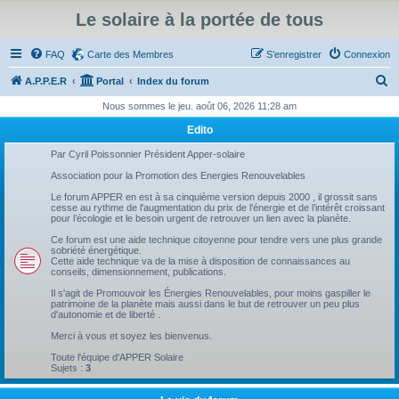
Le solaire à la portée de tous
FAQ
Carte des Membres
S’enregistrer
Connexion
R
A.P.P.E.R
Portal
Index du forum
e
Nous sommes le jeu. août 06, 2026 11:28 am
c
Edito
h
Par Cyril Poissonnier Président Apper-solaire
e
Association pour la Promotion des Energies Renouvelables
r
Le forum APPER en est à sa cinquième version depuis 2000 , il grossit sans
cesse au rythme de l'augmentation du prix de l'énergie et de l’intérêt croissant
c
pour l’écologie et le besoin urgent de retrouver un lien avec la planète.
h
Ce forum est une aide technique citoyenne pour tendre vers une plus grande
sobriété énergétique.
e
Cette aide technique va de la mise à disposition de connaissances au
conseils, dimensionnement, publications.
r
Il s'agit de Promouvoir les Énergies Renouvelables, pour moins gaspiller le
patrimoine de la planète mais aussi dans le but de retrouver un peu plus
d'autonomie et de liberté .
Merci à vous et soyez les bienvenus.
Toute l'équipe d'APPER Solaire
Sujets :
3