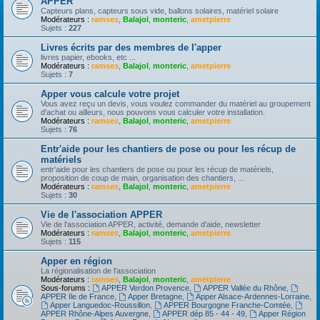
APPER
Capteurs plans, capteurs sous vide, ballons solaires, matériel solaire
Modérateurs :
ramses
,
Balajol
,
monteric
,
ametpierre
Sujets :
227
Livres écrits par des membres de l'apper
livres papier, ebooks, etc ...
Modérateurs :
ramses
,
Balajol
,
monteric
,
ametpierre
Sujets :
7
Apper vous calcule votre projet
Vous avez reçu un devis, vous voulez commander du matériel au groupement
d'achat ou ailleurs, nous pouvons vous calculer votre installation.
Modérateurs :
ramses
,
Balajol
,
monteric
,
ametpierre
Sujets :
76
Entr'aide pour les chantiers de pose ou pour les récup de
matériels
entr'aide pour les chantiers de pose ou pour les récup de matériels,
proposition de coup de main, organisation des chantiers, ...
Modérateurs :
ramses
,
Balajol
,
monteric
,
ametpierre
Sujets :
30
Vie de l'association APPER
Vie de l'association APPER, activité, demande d'aide, newsletter
Modérateurs :
ramses
,
Balajol
,
monteric
,
ametpierre
Sujets :
115
Apper en région
La régionalisation de l'association
Modérateurs :
ramses
,
Balajol
,
monteric
,
ametpierre
Sous-forums :
APPER Verdon Provence
,
APPER Vallée du Rhône
,
APPER Ile de France
,
Apper Bretagne
,
Apper Alsace-Ardennes-Lorraine
,
Apper Languedoc-Roussillon
,
APPER Bourgogne Franche-Comtée
,
APPER Rhône-Alpes Auvergne
,
APPER dép 85 - 44 - 49
,
Apper Région