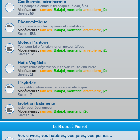
Géothermie, aérothermie
Les pompes à chaleur, techniques, à eau, à air...
Modérateurs :
ramses
,
Balajol
,
monteric
,
ametpierre
,
j2c
Sujets :
56
Photovoltaïque
Informations sur les capteurs et installations.
Modérateurs :
ramses
,
Balajol
,
monteric
,
ametpierre
,
j2c
Sujets :
586
Moteur Pantone
Tout pour faire fonctionner un moteur à l'eau.
Modérateurs :
ramses
,
Balajol
,
monteric
,
ametpierre
,
j2c
Sujets :
12
Huile Végétale
Utiliser l'huile végétale pour sa voiture, sa chaudière...
Modérateurs :
ramses
,
Balajol
,
monteric
,
ametpierre
,
j2c
Sujets :
11
L'hybride
La double motorisation carburant et électrique.
Modérateurs :
ramses
,
Balajol
,
monteric
,
ametpierre
,
j2c
Sujets :
7
Isolation batiments
isoler pour économiser
Modérateurs :
ramses
,
Balajol
,
monteric
,
j2c
Sujets :
14
Le Bistrot à Pierrot
Vos envies, vos hobbies, vos joies, vos peines...
Venez donner votre avis.