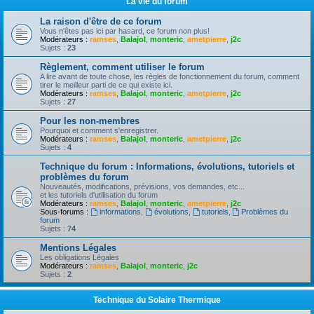
La vie du forum
La raison d'être de ce forum
Vous n'êtes pas ici par hasard, ce forum non plus!
Modérateurs :
ramses
,
Balajol
,
monteric
,
ametpierre
,
j2c
Sujets :
23
Règlement, comment utiliser le forum
A lire avant de toute chose, les règles de fonctionnement du forum, comment
tirer le meilleur parti de ce qui existe ici.
Modérateurs :
ramses
,
Balajol
,
monteric
,
ametpierre
,
j2c
Sujets :
27
Pour les non-membres
Pourquoi et comment s'enregistrer.
Modérateurs :
ramses
,
Balajol
,
monteric
,
ametpierre
,
j2c
Sujets :
4
Technique du forum : Informations, évolutions, tutoriels et
problèmes du forum
Nouveautés, modifications, prévisions, vos demandes, etc...
et les tutoriels d'utilisation du forum
Modérateurs :
ramses
,
Balajol
,
monteric
,
ametpierre
,
j2c
Sous-forums :
informations
,
évolutions
,
tutoriels
,
Problèmes du
forum
Sujets :
74
Mentions Légales
Les obligations Légales
Modérateurs :
ramses
,
Balajol
,
monteric
,
j2c
Sujets :
2
Technique du Solaire Thermique