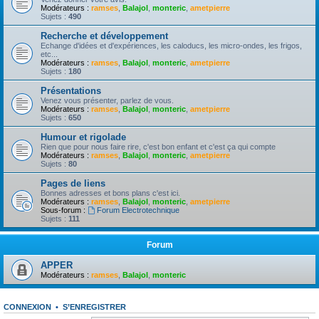
Modérateurs :
ramses
,
Balajol
,
monteric
,
ametpierre
Sujets :
490
Recherche et développement
Echange d'idées et d'expériences, les caloducs, les micro-ondes, les frigos,
etc...
Modérateurs :
ramses
,
Balajol
,
monteric
,
ametpierre
Sujets :
180
Présentations
Venez vous présenter, parlez de vous.
Modérateurs :
ramses
,
Balajol
,
monteric
,
ametpierre
Sujets :
650
Humour et rigolade
Rien que pour nous faire rire, c'est bon enfant et c'est ça qui compte
Modérateurs :
ramses
,
Balajol
,
monteric
,
ametpierre
Sujets :
80
Pages de liens
Bonnes adresses et bons plans c'est ici.
Modérateurs :
ramses
,
Balajol
,
monteric
,
ametpierre
Sous-forum :
Forum Electrotechnique
Sujets :
111
Forum
APPER
Modérateurs :
ramses
,
Balajol
,
monteric
CONNEXION
•
S’ENREGISTRER