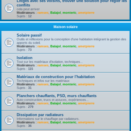
Litiges avec ses voisins, trouver une solution pour règler les
conflits
cela peut arriver
Modérateurs :
ramses
,
Balajol
,
monteric
,
ametpierre
Sujets :
12
Maison solaire
Solaire passif
Outils et réflexions pour la conception d'une habitation intégrant la gestion des
apports du soleil.
Modérateurs :
ramses
,
Balajol
,
monteric
,
ametpierre
Sujets :
73
Isolation
Tout sur les matériaux d'isolation, techniques...
Modérateurs :
ramses
,
Balajol
,
monteric
,
ametpierre
Sujets :
115
Matériaux de construction pour l'habitation
Techniques et infos sur les matériaux
Modérateurs :
ramses
,
Balajol
,
monteric
,
ametpierre
Sujets :
31
Planchers chauffants, PSD, murs chauffants
Auto-construction, trucs et astuces, expériences...
Modérateurs :
ramses
,
Balajol
,
monteric
,
ametpierre
Sujets :
279
Dissipation par radiateurs
Informations sur le chauffage par radiateurs.
Modérateurs :
ramses
,
Balajol
,
monteric
,
ametpierre
Sujets :
36