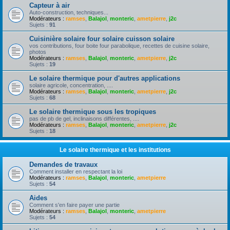
Capteur à air
Auto-construction, techniques...
Modérateurs :
ramses
,
Balajol
,
monteric
,
ametpierre
,
j2c
Sujets :
91
Cuisinière solaire four solaire cuisson solaire
vos contributions, four boite four parabolique, recettes de cuisine solaire,
photos
Modérateurs :
ramses
,
Balajol
,
monteric
,
ametpierre
,
j2c
Sujets :
19
Le solaire thermique pour d'autres applications
solaire agricole, concentration, ....
Modérateurs :
ramses
,
Balajol
,
monteric
,
ametpierre
,
j2c
Sujets :
68
Le solaire thermique sous les tropiques
pas de pb de gel, inclinaisons différentes, ....
Modérateurs :
ramses
,
Balajol
,
monteric
,
ametpierre
,
j2c
Sujets :
18
Le solaire thermique et les institutions
Demandes de travaux
Comment installer en respectant la loi
Modérateurs :
ramses
,
Balajol
,
monteric
,
ametpierre
Sujets :
54
Aides
Comment s'en faire payer une partie
Modérateurs :
ramses
,
Balajol
,
monteric
,
ametpierre
Sujets :
54