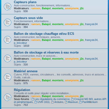
Capteurs plans
Auto-construction, fonctionnement, informations...
Modérateurs :
ramses
,
Balajol
,
monteric
,
ametpierre
,
j2c
Sujets :
930
Capteurs sous vide
Fonctionnement, informations...
Modérateurs :
ramses
,
Balajol
,
monteric
,
ametpierre
,
j2c
,
françois34
Sujets :
394
Ballon de stockage chauffage et/ou ECS
Auto-construction, techniques, astuces,
Modérateurs :
ramses
,
Balajol
,
monteric
,
ametpierre
,
j2c
,
françois34
,
p_bricoleur
Sujets :
1010
Ballon de stockage et réserves à eau morte
Auto-construction, trucs et astuces...
Modérateurs :
ramses
,
Balajol
,
monteric
,
ametpierre
,
j2c
,
françois34
,
p_bricoleur
Sujets :
316
Matériel annexe
Cuivre, PER, vannes, circulateurs... les conseils, adresses, trucs et astuces...
Outils, calculs...
Modérateurs :
ramses
,
Balajol
,
monteric
,
ametpierre
,
j2c
Sujets :
975
Régulation
Conseils et outils pour réguler votre installation...
Modérateurs :
ramses
,
Balajol
,
monteric
,
ametpierre
,
j2c
Sous-forums :
Les régulations du commerce
,
Crouzet M2-M3, autres API
et péripheriques
,
UVR-1611
,
Arduino
,
Maxisun
,
PanMillenium
Sujets :
753