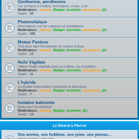
Géothermie, aérothermie
Les pompes à chaleur, techniques, à eau, à air...
Modérateurs :
ramses
,
Balajol
,
monteric
,
ametpierre
,
j2c
Sujets :
56
Photovoltaïque
Informations sur les capteurs et installations.
Modérateurs :
ramses
,
Balajol
,
monteric
,
ametpierre
,
j2c
Sujets :
586
Moteur Pantone
Tout pour faire fonctionner un moteur à l'eau.
Modérateurs :
ramses
,
Balajol
,
monteric
,
ametpierre
,
j2c
Sujets :
12
Huile Végétale
Utiliser l'huile végétale pour sa voiture, sa chaudière...
Modérateurs :
ramses
,
Balajol
,
monteric
,
ametpierre
,
j2c
Sujets :
11
L'hybride
La double motorisation carburant et électrique.
Modérateurs :
ramses
,
Balajol
,
monteric
,
ametpierre
,
j2c
Sujets :
7
Isolation batiments
isoler pour économiser
Modérateurs :
ramses
,
Balajol
,
monteric
,
j2c
Sujets :
14
Le Bistrot à Pierrot
Vos envies, vos hobbies, vos joies, vos peines...
Venez donner votre avis.