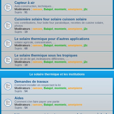
Capteur à air
Auto-construction, techniques...
Modérateurs :
ramses
,
Balajol
,
monteric
,
ametpierre
,
j2c
Sujets :
91
Cuisinière solaire four solaire cuisson solaire
vos contributions, four boite four parabolique, recettes de cuisine solaire,
photos
Modérateurs :
ramses
,
Balajol
,
monteric
,
ametpierre
,
j2c
Sujets :
19
Le solaire thermique pour d'autres applications
solaire agricole, concentration, ....
Modérateurs :
ramses
,
Balajol
,
monteric
,
ametpierre
,
j2c
Sujets :
68
Le solaire thermique sous les tropiques
pas de pb de gel, inclinaisons différentes, ....
Modérateurs :
ramses
,
Balajol
,
monteric
,
ametpierre
,
j2c
Sujets :
18
Le solaire thermique et les institutions
Demandes de travaux
Comment installer en respectant la loi
Modérateurs :
ramses
,
Balajol
,
monteric
,
ametpierre
Sujets :
54
Aides
Comment s'en faire payer une partie
Modérateurs :
ramses
,
Balajol
,
monteric
,
ametpierre
Sujets :
54