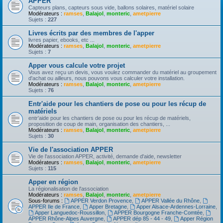
APPER
Capteurs plans, capteurs sous vide, ballons solaires, matériel solaire
Modérateurs :
ramses
,
Balajol
,
monteric
,
ametpierre
Sujets :
227
Livres écrits par des membres de l'apper
livres papier, ebooks, etc ...
Modérateurs :
ramses
,
Balajol
,
monteric
,
ametpierre
Sujets :
7
Apper vous calcule votre projet
Vous avez reçu un devis, vous voulez commander du matériel au groupement
d'achat ou ailleurs, nous pouvons vous calculer votre installation.
Modérateurs :
ramses
,
Balajol
,
monteric
,
ametpierre
Sujets :
76
Entr'aide pour les chantiers de pose ou pour les récup de
matériels
entr'aide pour les chantiers de pose ou pour les récup de matériels,
proposition de coup de main, organisation des chantiers, ...
Modérateurs :
ramses
,
Balajol
,
monteric
,
ametpierre
Sujets :
30
Vie de l'association APPER
Vie de l'association APPER, activité, demande d'aide, newsletter
Modérateurs :
ramses
,
Balajol
,
monteric
,
ametpierre
Sujets :
115
Apper en région
La régionalisation de l'association
Modérateurs :
ramses
,
Balajol
,
monteric
,
ametpierre
Sous-forums :
APPER Verdon Provence
,
APPER Vallée du Rhône
,
APPER Ile de France
,
Apper Bretagne
,
Apper Alsace-Ardennes-Lorraine
,
Apper Languedoc-Roussillon
,
APPER Bourgogne Franche-Comtée
,
APPER Rhône-Alpes Auvergne
,
APPER dép 85 - 44 - 49
,
Apper Région