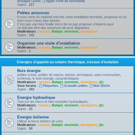
Bretagne Ouest
,
Apper Porte de Normandie
Sujets :
217
Petites annonces
Il vous reste du matériel une fois votre installation terminée, proposez ici ce
dont vous n'avez plus besoin.
C'est pas une foire fouille merci de ne pas proposer n'importe quoi
ne doit pas être des annonces de pros déguisées
Modérateurs :
ramses
,
Balajol
,
monteric
,
ametpierre
Sujets :
141
Organiser une visite d'installation
Modérateurs :
ramses
,
Balajol
,
monteric
,
ametpierre
Sujets :
1
Energies d'appoint au solaire thermique, travaux d'isolation
Bois énergie
poêles à bois, poêles de masse, inserts, techniques, auto-construction,
schémas, le bois énergie, caractéristiques
Modérateurs :
ramses
,
Balajol
,
monteric
,
ametpierre
,
j2c
Sous-forums :
Plaquettes
,
Granulés pellets
,
Bois Bûche
Sujets :
282
Energie hydraulique
Tout sur les micro et mini centrales hydrauliques...
Modérateurs :
ramses
,
Balajol
,
monteric
,
ametpierre
,
j2c
Sujets :
25
Energie éolienne
Utiliser la force motrice du vent.
Modérateurs :
ramses
,
Balajol
,
monteric
,
ametpierre
,
j2c
Sujets :
56