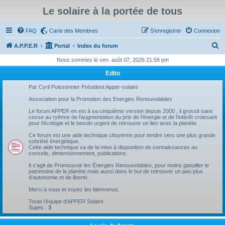
Le solaire à la portée de tous
FAQ
Carte des Membres
S’enregistrer
Connexion
R
A.P.P.E.R
Portal
Index du forum
e
Nous sommes le ven. août 07, 2026 21:56 pm
c
Edito
h
Par Cyril Poissonnier Président Apper-solaire
e
Association pour la Promotion des Energies Renouvelables
r
Le forum APPER en est à sa cinquième version depuis 2000 , il grossit sans
cesse au rythme de l'augmentation du prix de l'énergie et de l’intérêt croissant
c
pour l’écologie et le besoin urgent de retrouver un lien avec la planète.
h
Ce forum est une aide technique citoyenne pour tendre vers une plus grande
sobriété énergétique.
e
Cette aide technique va de la mise à disposition de connaissances au
conseils, dimensionnement, publications.
r
Il s'agit de Promouvoir les Énergies Renouvelables, pour moins gaspiller le
patrimoine de la planète mais aussi dans le but de retrouver un peu plus
d'autonomie et de liberté .
Merci à vous et soyez les bienvenus.
Toute l'équipe d'APPER Solaire
Sujets :
3