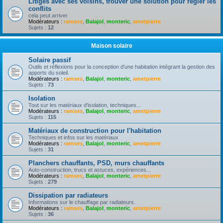
Litiges avec ses voisins, trouver une solution pour règler les
conflits
cela peut arriver
Modérateurs :
ramses
,
Balajol
,
monteric
,
ametpierre
Sujets :
12
Maison solaire
Solaire passif
Outils et réflexions pour la conception d'une habitation intégrant la gestion des
apports du soleil.
Modérateurs :
ramses
,
Balajol
,
monteric
,
ametpierre
Sujets :
73
Isolation
Tout sur les matériaux d'isolation, techniques...
Modérateurs :
ramses
,
Balajol
,
monteric
,
ametpierre
Sujets :
115
Matériaux de construction pour l'habitation
Techniques et infos sur les matériaux
Modérateurs :
ramses
,
Balajol
,
monteric
,
ametpierre
Sujets :
31
Planchers chauffants, PSD, murs chauffants
Auto-construction, trucs et astuces, expériences...
Modérateurs :
ramses
,
Balajol
,
monteric
,
ametpierre
Sujets :
279
Dissipation par radiateurs
Informations sur le chauffage par radiateurs.
Modérateurs :
ramses
,
Balajol
,
monteric
,
ametpierre
Sujets :
36