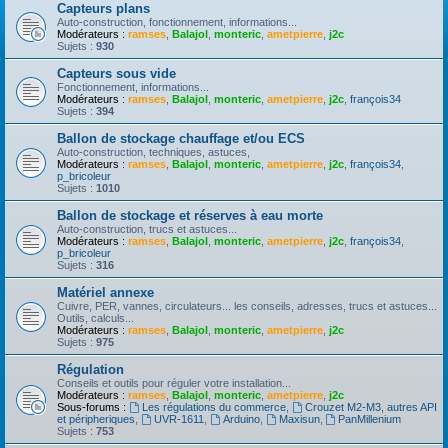
Capteurs plans
Auto-construction, fonctionnement, informations...
Modérateurs :
ramses
,
Balajol
,
monteric
,
ametpierre
,
j2c
Sujets :
930
Capteurs sous vide
Fonctionnement, informations...
Modérateurs :
ramses
,
Balajol
,
monteric
,
ametpierre
,
j2c
,
françois34
Sujets :
394
Ballon de stockage chauffage et/ou ECS
Auto-construction, techniques, astuces,
Modérateurs :
ramses
,
Balajol
,
monteric
,
ametpierre
,
j2c
,
françois34
,
p_bricoleur
Sujets :
1010
Ballon de stockage et réserves à eau morte
Auto-construction, trucs et astuces...
Modérateurs :
ramses
,
Balajol
,
monteric
,
ametpierre
,
j2c
,
françois34
,
p_bricoleur
Sujets :
316
Matériel annexe
Cuivre, PER, vannes, circulateurs... les conseils, adresses, trucs et astuces...
Outils, calculs...
Modérateurs :
ramses
,
Balajol
,
monteric
,
ametpierre
,
j2c
Sujets :
975
Régulation
Conseils et outils pour réguler votre installation...
Modérateurs :
ramses
,
Balajol
,
monteric
,
ametpierre
,
j2c
Sous-forums :
Les régulations du commerce
,
Crouzet M2-M3, autres API
et péripheriques
,
UVR-1611
,
Arduino
,
Maxisun
,
PanMillenium
Sujets :
753