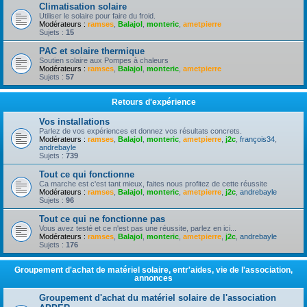
Climatisation solaire
Utiliser le solaire pour faire du froid.
Modérateurs :
ramses
,
Balajol
,
monteric
,
ametpierre
Sujets :
15
PAC et solaire thermique
Soutien solaire aux Pompes à chaleurs
Modérateurs :
ramses
,
Balajol
,
monteric
,
ametpierre
Sujets :
57
Retours d'expérience
Vos installations
Parlez de vos expériences et donnez vos résultats concrets.
Modérateurs :
ramses
,
Balajol
,
monteric
,
ametpierre
,
j2c
,
françois34
,
andrebayle
Sujets :
739
Tout ce qui fonctionne
Ca marche est c'est tant mieux, faites nous profitez de cette réussite
Modérateurs :
ramses
,
Balajol
,
monteric
,
ametpierre
,
j2c
,
andrebayle
Sujets :
96
Tout ce qui ne fonctionne pas
Vous avez testé et ce n'est pas une réussite, parlez en ici...
Modérateurs :
ramses
,
Balajol
,
monteric
,
ametpierre
,
j2c
,
andrebayle
Sujets :
176
Groupement d'achat de matériel solaire, entr'aides, vie de l'association,
annonces
Groupement d'achat du matériel solaire de l'association