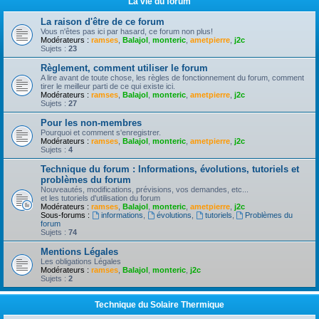
La vie du forum
La raison d'être de ce forum
Vous n'êtes pas ici par hasard, ce forum non plus!
Modérateurs :
ramses
,
Balajol
,
monteric
,
ametpierre
,
j2c
Sujets :
23
Règlement, comment utiliser le forum
A lire avant de toute chose, les règles de fonctionnement du forum, comment
tirer le meilleur parti de ce qui existe ici.
Modérateurs :
ramses
,
Balajol
,
monteric
,
ametpierre
,
j2c
Sujets :
27
Pour les non-membres
Pourquoi et comment s'enregistrer.
Modérateurs :
ramses
,
Balajol
,
monteric
,
ametpierre
,
j2c
Sujets :
4
Technique du forum : Informations, évolutions, tutoriels et
problèmes du forum
Nouveautés, modifications, prévisions, vos demandes, etc...
et les tutoriels d'utilisation du forum
Modérateurs :
ramses
,
Balajol
,
monteric
,
ametpierre
,
j2c
Sous-forums :
informations
,
évolutions
,
tutoriels
,
Problèmes du
forum
Sujets :
74
Mentions Légales
Les obligations Légales
Modérateurs :
ramses
,
Balajol
,
monteric
,
j2c
Sujets :
2
Technique du Solaire Thermique