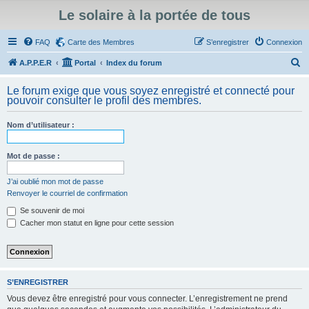
Le solaire à la portée de tous
FAQ
Carte des Membres
S’enregistrer
Connexion
R
A.P.P.E.R
Portal
Index du forum
e
Le forum exige que vous soyez enregistré et connecté pour
c
pouvoir consulter le profil des membres.
h
Nom d’utilisateur :
e
r
Mot de passe :
c
h
J’ai oublié mon mot de passe
Renvoyer le courriel de confirmation
e
Se souvenir de moi
r
Cacher mon statut en ligne pour cette session
S’ENREGISTRER
Vous devez être enregistré pour vous connecter. L’enregistrement ne prend