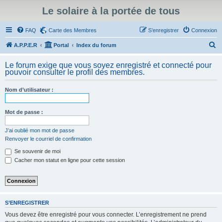
Le solaire à la portée de tous
FAQ
Carte des Membres
S’enregistrer
Connexion
R
A.P.P.E.R
Portal
Index du forum
e
Le forum exige que vous soyez enregistré et connecté pour
c
pouvoir consulter le profil des membres.
h
Nom d’utilisateur :
e
r
Mot de passe :
c
h
J’ai oublié mon mot de passe
Renvoyer le courriel de confirmation
e
Se souvenir de moi
r
Cacher mon statut en ligne pour cette session
S’ENREGISTRER
Vous devez être enregistré pour vous connecter. L’enregistrement ne prend