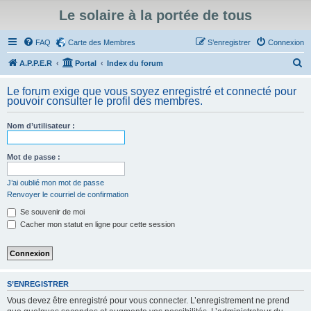
Le solaire à la portée de tous
FAQ
Carte des Membres
S’enregistrer
Connexion
R
A.P.P.E.R
Portal
Index du forum
e
Le forum exige que vous soyez enregistré et connecté pour
c
pouvoir consulter le profil des membres.
h
Nom d’utilisateur :
e
r
Mot de passe :
c
h
J’ai oublié mon mot de passe
Renvoyer le courriel de confirmation
e
Se souvenir de moi
r
Cacher mon statut en ligne pour cette session
S’ENREGISTRER
Vous devez être enregistré pour vous connecter. L’enregistrement ne prend