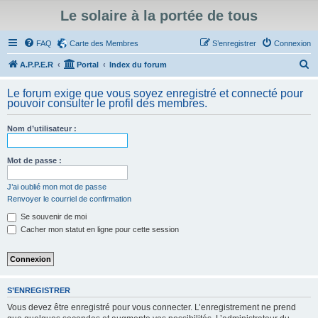
Le solaire à la portée de tous
FAQ
Carte des Membres
S’enregistrer
Connexion
R
A.P.P.E.R
Portal
Index du forum
e
Le forum exige que vous soyez enregistré et connecté pour
c
pouvoir consulter le profil des membres.
h
Nom d’utilisateur :
e
r
Mot de passe :
c
h
J’ai oublié mon mot de passe
Renvoyer le courriel de confirmation
e
Se souvenir de moi
r
Cacher mon statut en ligne pour cette session
S’ENREGISTRER
Vous devez être enregistré pour vous connecter. L’enregistrement ne prend