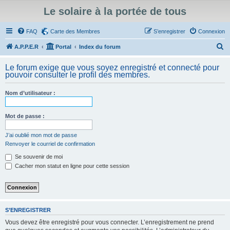
Le solaire à la portée de tous
FAQ
Carte des Membres
S’enregistrer
Connexion
R
A.P.P.E.R
Portal
Index du forum
e
Le forum exige que vous soyez enregistré et connecté pour
c
pouvoir consulter le profil des membres.
h
Nom d’utilisateur :
e
r
Mot de passe :
c
h
J’ai oublié mon mot de passe
Renvoyer le courriel de confirmation
e
Se souvenir de moi
r
Cacher mon statut en ligne pour cette session
S’ENREGISTRER
Vous devez être enregistré pour vous connecter. L’enregistrement ne prend