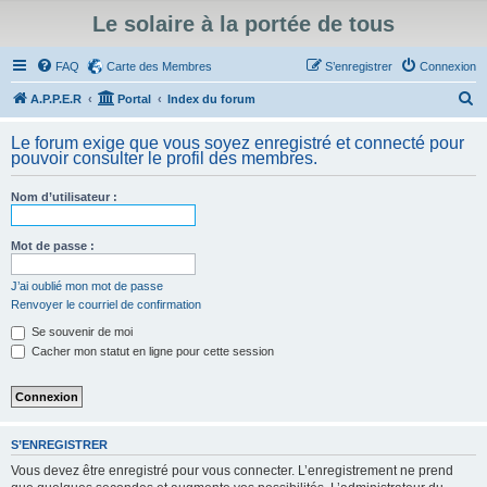
Le solaire à la portée de tous
FAQ
Carte des Membres
S’enregistrer
Connexion
R
A.P.P.E.R
Portal
Index du forum
e
Le forum exige que vous soyez enregistré et connecté pour
c
pouvoir consulter le profil des membres.
h
Nom d’utilisateur :
e
r
Mot de passe :
c
h
J’ai oublié mon mot de passe
Renvoyer le courriel de confirmation
e
Se souvenir de moi
r
Cacher mon statut en ligne pour cette session
S’ENREGISTRER
Vous devez être enregistré pour vous connecter. L’enregistrement ne prend