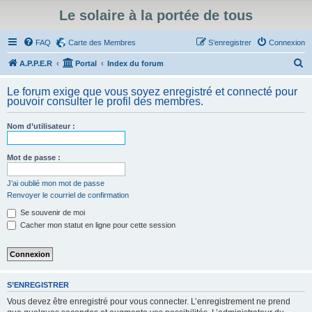
Le solaire à la portée de tous
FAQ
Carte des Membres
S’enregistrer
Connexion
R
A.P.P.E.R
Portal
Index du forum
e
Le forum exige que vous soyez enregistré et connecté pour
c
pouvoir consulter le profil des membres.
h
Nom d’utilisateur :
e
r
Mot de passe :
c
h
J’ai oublié mon mot de passe
Renvoyer le courriel de confirmation
e
Se souvenir de moi
r
Cacher mon statut en ligne pour cette session
S’ENREGISTRER
Vous devez être enregistré pour vous connecter. L’enregistrement ne prend