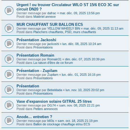
Urgent ! ou trouver Circulateur WILO ST 15/6 ECO 3C sur
circuit DN20 ?
Dernier message par
dafrac
«
mar. déc. 09, 2025 13:56 pm
Posté dans
Matériel annexe
MUR CHAUFFANT SUR BALLON ECS
Dernier message par
YELLOW WHEELY BIN
«
mar. déc. 09, 2025 11:13 am
Posté dans
Planchers chauffants, PSD, murs chauffants
Présentation Jackoshi
Dernier message par
jackoshi
«
lun. déc. 08, 2025 10:24 am
Posté dans
Présentations
Présentation Romain
Dernier message par
Romain31
«
dim. déc. 07, 2025 20:39 pm
Posté dans
La raison d'être de ce forum
Présentation - Zupilam
Dernier message par
Zupilam
«
lun. déc. 01, 2025 16:16 pm
Posté dans
Présentations
Présentation
Dernier message par
Bebeldada
«
lun. nov. 10, 2025 20:02 pm
Posté dans
Présentations
Vase d'expansion solaire GITRAL 25 litres
Dernier message par
DG74
«
sam. nov. 08, 2025 22:21 pm
Posté dans
Petites annonces
Anode… entretien ?
Dernier message par
b83s
«
sam. oct. 18, 2025 21:19 pm
Posté dans
Ballon de stockage chauffage et/ou ECS