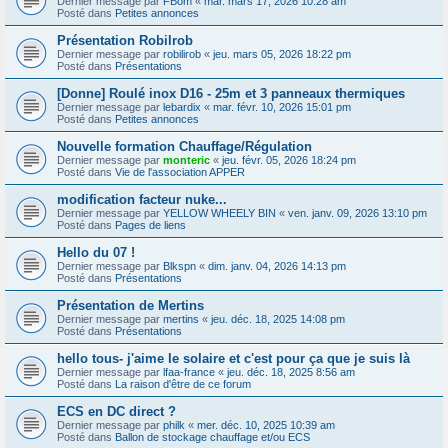
Dernier message par
FBom
«
mar. mars 17, 2026 10:28 am
Posté dans
Petites annonces
Présentation Robilrob
Dernier message par
robilirob
«
jeu. mars 05, 2026 18:22 pm
Posté dans
Présentations
[Donne] Roulé inox D16 - 25m et 3 panneaux thermiques
Dernier message par
lebardix
«
mar. févr. 10, 2026 15:01 pm
Posté dans
Petites annonces
Nouvelle formation Chauffage/Régulation
Dernier message par
monteric
«
jeu. févr. 05, 2026 18:24 pm
Posté dans
Vie de l'association APPER
modification facteur nuke...
Dernier message par
YELLOW WHEELY BIN
«
ven. janv. 09, 2026 13:10 pm
Posté dans
Pages de liens
Hello du 07 !
Dernier message par
Blkspn
«
dim. janv. 04, 2026 14:13 pm
Posté dans
Présentations
Présentation de Mertins
Dernier message par
mertins
«
jeu. déc. 18, 2025 14:08 pm
Posté dans
Présentations
hello tous- j'aime le solaire et c'est pour ça que je suis là
Dernier message par
lfaa-france
«
jeu. déc. 18, 2025 8:56 am
Posté dans
La raison d'être de ce forum
ECS en DC direct ?
Dernier message par
philk
«
mer. déc. 10, 2025 10:39 am
Posté dans
Ballon de stockage chauffage et/ou ECS