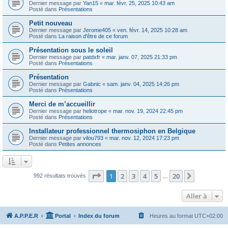
Dernier message par
Yan15
«
mar. févr. 25, 2025 10:43 am
Posté dans
Présentations
Petit nouveau
Dernier message par
Jerome405
«
ven. févr. 14, 2025 10:28 am
Posté dans
La raison d'être de ce forum
Présentation sous le soleil
Dernier message par
patdxfr
«
mar. janv. 07, 2025 21:33 pm
Posté dans
Présentations
Présentation
Dernier message par
Gabnic
«
sam. janv. 04, 2025 14:26 pm
Posté dans
Présentations
Merci de m’accueillir
Dernier message par
heliotrope
«
mar. nov. 19, 2024 22:45 pm
Posté dans
Présentations
Installateur professionnel thermosiphon en Belgique
Dernier message par
vilou793
«
mar. nov. 12, 2024 17:23 pm
Posté dans
Petites annonces
Page
1
sur
20
1
2
3
4
5
20
Suivante
992 résultats trouvés
…
Aller à
A.P.P.E.R
Portal
Index du forum
Heures au format
UTC+02:00