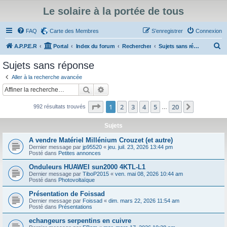
Le solaire à la portée de tous
FAQ
Carte des Membres
S’enregistrer
Connexion
R
A.P.P.E.R
Portal
Index du forum
Rechercher
Sujets sans réponse
e
Sujets sans réponse
c
Aller à la recherche avancée
h
Rechercher
Recherche avancée
e
Page
1
sur
20
1
2
3
4
5
20
Suivante
992 résultats trouvés
r
…
c
Sujets
h
A vendre Matériel Millénium Crouzet (et autre)
e
Dernier message par
jp95520
«
jeu. juil. 23, 2026 13:44 pm
Posté dans
Petites annonces
r
Onduleurs HUAWEI sun2000 4KTL-L1
Dernier message par
TiboP2015
«
ven. mai 08, 2026 10:44 am
Posté dans
Photovoltaïque
Présentation de Foissad
Dernier message par
Foissad
«
dim. mars 22, 2026 11:54 am
Posté dans
Présentations
echangeurs serpentins en cuivre