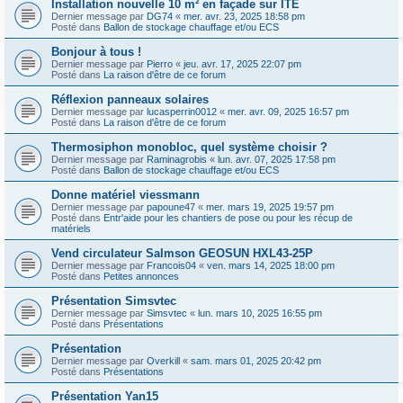
Installation nouvelle 10 m² en façade sur ITE
Dernier message par
DG74
«
mer. avr. 23, 2025 18:58 pm
Posté dans
Ballon de stockage chauffage et/ou ECS
Bonjour à tous !
Dernier message par
Pierro
«
jeu. avr. 17, 2025 22:07 pm
Posté dans
La raison d'être de ce forum
Réflexion panneaux solaires
Dernier message par
lucasperrin0012
«
mer. avr. 09, 2025 16:57 pm
Posté dans
La raison d'être de ce forum
Thermosiphon monobloc, quel système choisir ?
Dernier message par
Raminagrobis
«
lun. avr. 07, 2025 17:58 pm
Posté dans
Ballon de stockage chauffage et/ou ECS
Donne matériel viessmann
Dernier message par
papoune47
«
mer. mars 19, 2025 19:57 pm
Posté dans
Entr'aide pour les chantiers de pose ou pour les récup de
matériels
Vend circulateur Salmson GEOSUN HXL43-25P
Dernier message par
Francois04
«
ven. mars 14, 2025 18:00 pm
Posté dans
Petites annonces
Présentation Simsvtec
Dernier message par
Simsvtec
«
lun. mars 10, 2025 16:55 pm
Posté dans
Présentations
Présentation
Dernier message par
Overkill
«
sam. mars 01, 2025 20:42 pm
Posté dans
Présentations
Présentation Yan15