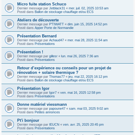
Micro fuite station Schuco
Dernier message par
Jetblack31
«
mer. juil. 02, 2025 10:53 am
Posté dans
Ballon de stockage chauffage et/ou ECS
Ateliers de découverte
Dernier message par
P'TIWATT
«
dim. juin 15, 2025 14:52 pm
Posté dans
Apper Porte de Normandie
Présentation Bernard
Dernier message par
Achaud47
«
mer. mai 28, 2025 11:54 am
Posté dans
Présentations
Présentation !
Dernier message par
gillesr
«
lun. mai 26, 2025 7:36 am
Posté dans
Présentations
Retour d’expérience ou conseils pour un projet de
rénovation + solaire thermique ?
Dernier message par
Thomas77
«
jeu. mai 22, 2025 16:12 pm
Posté dans
Ballon de stockage chauffage et/ou ECS
Présentation Igor
Dernier message par
Igor7
«
ven. mai 16, 2025 12:58 pm
Posté dans
Présentations
Donne matériel viessmann
Dernier message par
papoune47
«
sam. mai 03, 2025 9:02 am
Posté dans
Petites annonces
Pt'i bonjour
Dernier message par
IEUCN
«
ven. avr. 25, 2025 20:45 pm
Posté dans
Présentations