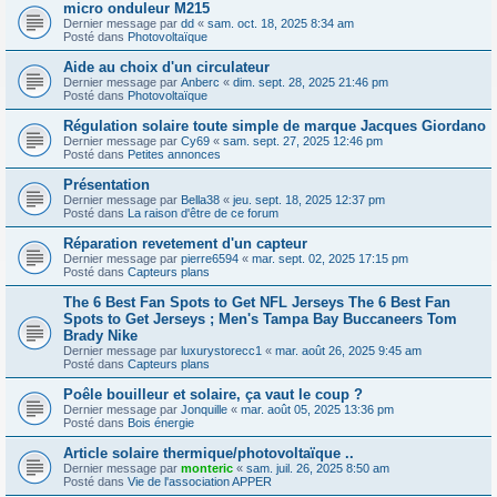
micro onduleur M215
Dernier message par
dd
«
sam. oct. 18, 2025 8:34 am
Posté dans
Photovoltaïque
Aide au choix d'un circulateur
Dernier message par
Anberc
«
dim. sept. 28, 2025 21:46 pm
Posté dans
Photovoltaïque
Régulation solaire toute simple de marque Jacques Giordano
Dernier message par
Cy69
«
sam. sept. 27, 2025 12:46 pm
Posté dans
Petites annonces
Présentation
Dernier message par
Bella38
«
jeu. sept. 18, 2025 12:37 pm
Posté dans
La raison d'être de ce forum
Réparation revetement d'un capteur
Dernier message par
pierre6594
«
mar. sept. 02, 2025 17:15 pm
Posté dans
Capteurs plans
The 6 Best Fan Spots to Get NFL Jerseys The 6 Best Fan
Spots to Get Jerseys ; Men's Tampa Bay Buccaneers Tom
Brady Nike
Dernier message par
luxurystorecc1
«
mar. août 26, 2025 9:45 am
Posté dans
Capteurs plans
Poêle bouilleur et solaire, ça vaut le coup ?
Dernier message par
Jonquille
«
mar. août 05, 2025 13:36 pm
Posté dans
Bois énergie
Article solaire thermique/photovoltaïque ..
Dernier message par
monteric
«
sam. juil. 26, 2025 8:50 am
Posté dans
Vie de l'association APPER