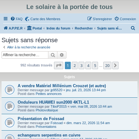
Le solaire à la portée de tous
FAQ
Carte des Membres
S’enregistrer
Connexion
R
A.P.P.E.R
Portal
Index du forum
Rechercher
Sujets sans réponse
e
Sujets sans réponse
c
Aller à la recherche avancée
h
Rechercher
Recherche avancée
e
Page
1
sur
20
1
2
3
4
5
20
Suivante
992 résultats trouvés
r
…
c
Sujets
h
A vendre Matériel Millénium Crouzet (et autre)
e
Dernier message par
jp95520
«
jeu. juil. 23, 2026 13:44 pm
Posté dans
Petites annonces
r
Onduleurs HUAWEI sun2000 4KTL-L1
Dernier message par
TiboP2015
«
ven. mai 08, 2026 10:44 am
Posté dans
Photovoltaïque
Présentation de Foissad
Dernier message par
Foissad
«
dim. mars 22, 2026 11:54 am
Posté dans
Présentations
echangeurs serpentins en cuivre