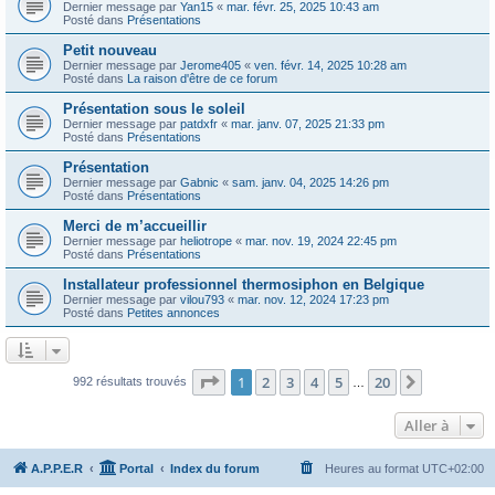
Dernier message par
Yan15
«
mar. févr. 25, 2025 10:43 am
Posté dans
Présentations
Petit nouveau
Dernier message par
Jerome405
«
ven. févr. 14, 2025 10:28 am
Posté dans
La raison d'être de ce forum
Présentation sous le soleil
Dernier message par
patdxfr
«
mar. janv. 07, 2025 21:33 pm
Posté dans
Présentations
Présentation
Dernier message par
Gabnic
«
sam. janv. 04, 2025 14:26 pm
Posté dans
Présentations
Merci de m’accueillir
Dernier message par
heliotrope
«
mar. nov. 19, 2024 22:45 pm
Posté dans
Présentations
Installateur professionnel thermosiphon en Belgique
Dernier message par
vilou793
«
mar. nov. 12, 2024 17:23 pm
Posté dans
Petites annonces
Page
1
sur
20
1
2
3
4
5
20
Suivante
992 résultats trouvés
…
Aller à
A.P.P.E.R
Portal
Index du forum
Heures au format
UTC+02:00