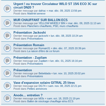
Urgent ! ou trouver Circulateur WILO ST 15/6 ECO 3C sur
circuit DN20 ?
Dernier message par
dafrac
«
mar. déc. 09, 2025 13:56 pm
Posté dans
Matériel annexe
MUR CHAUFFANT SUR BALLON ECS
Dernier message par
YELLOW WHEELY BIN
«
mar. déc. 09, 2025 11:13 am
Posté dans
Planchers chauffants, PSD, murs chauffants
Présentation Jackoshi
Dernier message par
jackoshi
«
lun. déc. 08, 2025 10:24 am
Posté dans
Présentations
Présentation Romain
Dernier message par
Romain31
«
dim. déc. 07, 2025 20:39 pm
Posté dans
La raison d'être de ce forum
Présentation - Zupilam
Dernier message par
Zupilam
«
lun. déc. 01, 2025 16:16 pm
Posté dans
Présentations
Présentation
Dernier message par
Bebeldada
«
lun. nov. 10, 2025 20:02 pm
Posté dans
Présentations
Vase d'expansion solaire GITRAL 25 litres
Dernier message par
DG74
«
sam. nov. 08, 2025 22:21 pm
Posté dans
Petites annonces
Anode… entretien ?
Dernier message par
b83s
«
sam. oct. 18, 2025 21:19 pm
Posté dans
Ballon de stockage chauffage et/ou ECS