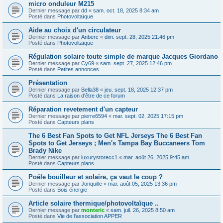
micro onduleur M215
Dernier message par
dd
«
sam. oct. 18, 2025 8:34 am
Posté dans
Photovoltaïque
Aide au choix d'un circulateur
Dernier message par
Anberc
«
dim. sept. 28, 2025 21:46 pm
Posté dans
Photovoltaïque
Régulation solaire toute simple de marque Jacques Giordano
Dernier message par
Cy69
«
sam. sept. 27, 2025 12:46 pm
Posté dans
Petites annonces
Présentation
Dernier message par
Bella38
«
jeu. sept. 18, 2025 12:37 pm
Posté dans
La raison d'être de ce forum
Réparation revetement d'un capteur
Dernier message par
pierre6594
«
mar. sept. 02, 2025 17:15 pm
Posté dans
Capteurs plans
The 6 Best Fan Spots to Get NFL Jerseys The 6 Best Fan
Spots to Get Jerseys ; Men's Tampa Bay Buccaneers Tom
Brady Nike
Dernier message par
luxurystorecc1
«
mar. août 26, 2025 9:45 am
Posté dans
Capteurs plans
Poêle bouilleur et solaire, ça vaut le coup ?
Dernier message par
Jonquille
«
mar. août 05, 2025 13:36 pm
Posté dans
Bois énergie
Article solaire thermique/photovoltaïque ..
Dernier message par
monteric
«
sam. juil. 26, 2025 8:50 am
Posté dans
Vie de l'association APPER