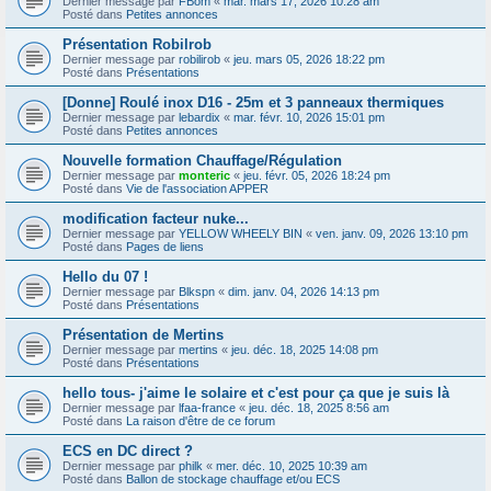
Dernier message par
FBom
«
mar. mars 17, 2026 10:28 am
Posté dans
Petites annonces
Présentation Robilrob
Dernier message par
robilirob
«
jeu. mars 05, 2026 18:22 pm
Posté dans
Présentations
[Donne] Roulé inox D16 - 25m et 3 panneaux thermiques
Dernier message par
lebardix
«
mar. févr. 10, 2026 15:01 pm
Posté dans
Petites annonces
Nouvelle formation Chauffage/Régulation
Dernier message par
monteric
«
jeu. févr. 05, 2026 18:24 pm
Posté dans
Vie de l'association APPER
modification facteur nuke...
Dernier message par
YELLOW WHEELY BIN
«
ven. janv. 09, 2026 13:10 pm
Posté dans
Pages de liens
Hello du 07 !
Dernier message par
Blkspn
«
dim. janv. 04, 2026 14:13 pm
Posté dans
Présentations
Présentation de Mertins
Dernier message par
mertins
«
jeu. déc. 18, 2025 14:08 pm
Posté dans
Présentations
hello tous- j'aime le solaire et c'est pour ça que je suis là
Dernier message par
lfaa-france
«
jeu. déc. 18, 2025 8:56 am
Posté dans
La raison d'être de ce forum
ECS en DC direct ?
Dernier message par
philk
«
mer. déc. 10, 2025 10:39 am
Posté dans
Ballon de stockage chauffage et/ou ECS