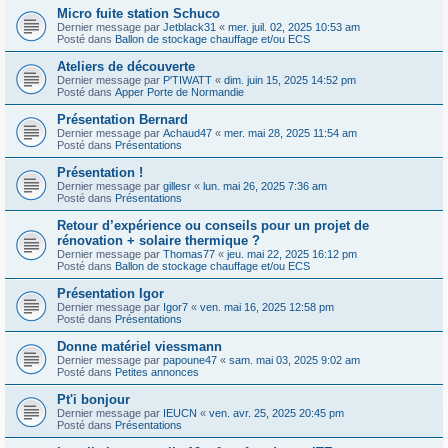
Micro fuite station Schuco
Dernier message par
Jetblack31
«
mer. juil. 02, 2025 10:53 am
Posté dans
Ballon de stockage chauffage et/ou ECS
Ateliers de découverte
Dernier message par
P'TIWATT
«
dim. juin 15, 2025 14:52 pm
Posté dans
Apper Porte de Normandie
Présentation Bernard
Dernier message par
Achaud47
«
mer. mai 28, 2025 11:54 am
Posté dans
Présentations
Présentation !
Dernier message par
gillesr
«
lun. mai 26, 2025 7:36 am
Posté dans
Présentations
Retour d’expérience ou conseils pour un projet de
rénovation + solaire thermique ?
Dernier message par
Thomas77
«
jeu. mai 22, 2025 16:12 pm
Posté dans
Ballon de stockage chauffage et/ou ECS
Présentation Igor
Dernier message par
Igor7
«
ven. mai 16, 2025 12:58 pm
Posté dans
Présentations
Donne matériel viessmann
Dernier message par
papoune47
«
sam. mai 03, 2025 9:02 am
Posté dans
Petites annonces
Pt'i bonjour
Dernier message par
IEUCN
«
ven. avr. 25, 2025 20:45 pm
Posté dans
Présentations