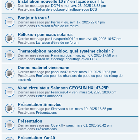
Installation nouvelle 10 m² en façade sur ITE
Dernier message par
DG74
«
mer. avr. 23, 2025 18:58 pm
Posté dans
Ballon de stockage chauffage et/ou ECS
Bonjour à tous !
Dernier message par
Pierro
«
jeu. avr. 17, 2025 22:07 pm
Posté dans
La raison d'être de ce forum
Réflexion panneaux solaires
Dernier message par
lucasperrin0012
«
mer. avr. 09, 2025 16:57 pm
Posté dans
La raison d'être de ce forum
Thermosiphon monobloc, quel système choisir ?
Dernier message par
Raminagrobis
«
lun. avr. 07, 2025 17:58 pm
Posté dans
Ballon de stockage chauffage et/ou ECS
Donne matériel viessmann
Dernier message par
papoune47
«
mer. mars 19, 2025 19:57 pm
Posté dans
Entr'aide pour les chantiers de pose ou pour les récup de
matériels
Vend circulateur Salmson GEOSUN HXL43-25P
Dernier message par
Francois04
«
ven. mars 14, 2025 18:00 pm
Posté dans
Petites annonces
Présentation Simsvtec
Dernier message par
Simsvtec
«
lun. mars 10, 2025 16:55 pm
Posté dans
Présentations
Présentation
Dernier message par
Overkill
«
sam. mars 01, 2025 20:42 pm
Posté dans
Présentations
Présentation Yan15