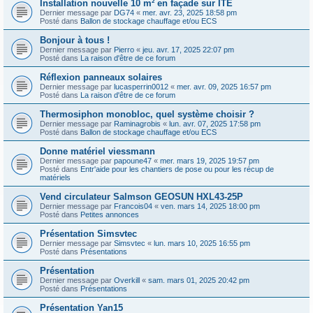
Installation nouvelle 10 m² en façade sur ITE
Dernier message par
DG74
«
mer. avr. 23, 2025 18:58 pm
Posté dans
Ballon de stockage chauffage et/ou ECS
Bonjour à tous !
Dernier message par
Pierro
«
jeu. avr. 17, 2025 22:07 pm
Posté dans
La raison d'être de ce forum
Réflexion panneaux solaires
Dernier message par
lucasperrin0012
«
mer. avr. 09, 2025 16:57 pm
Posté dans
La raison d'être de ce forum
Thermosiphon monobloc, quel système choisir ?
Dernier message par
Raminagrobis
«
lun. avr. 07, 2025 17:58 pm
Posté dans
Ballon de stockage chauffage et/ou ECS
Donne matériel viessmann
Dernier message par
papoune47
«
mer. mars 19, 2025 19:57 pm
Posté dans
Entr'aide pour les chantiers de pose ou pour les récup de
matériels
Vend circulateur Salmson GEOSUN HXL43-25P
Dernier message par
Francois04
«
ven. mars 14, 2025 18:00 pm
Posté dans
Petites annonces
Présentation Simsvtec
Dernier message par
Simsvtec
«
lun. mars 10, 2025 16:55 pm
Posté dans
Présentations
Présentation
Dernier message par
Overkill
«
sam. mars 01, 2025 20:42 pm
Posté dans
Présentations
Présentation Yan15