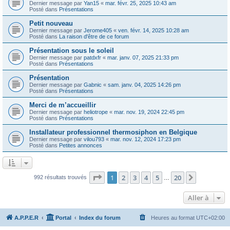
Dernier message par
Yan15
«
mar. févr. 25, 2025 10:43 am
Posté dans
Présentations
Petit nouveau
Dernier message par
Jerome405
«
ven. févr. 14, 2025 10:28 am
Posté dans
La raison d'être de ce forum
Présentation sous le soleil
Dernier message par
patdxfr
«
mar. janv. 07, 2025 21:33 pm
Posté dans
Présentations
Présentation
Dernier message par
Gabnic
«
sam. janv. 04, 2025 14:26 pm
Posté dans
Présentations
Merci de m’accueillir
Dernier message par
heliotrope
«
mar. nov. 19, 2024 22:45 pm
Posté dans
Présentations
Installateur professionnel thermosiphon en Belgique
Dernier message par
vilou793
«
mar. nov. 12, 2024 17:23 pm
Posté dans
Petites annonces
Page
1
sur
20
1
2
3
4
5
20
Suivante
992 résultats trouvés
…
Aller à
A.P.P.E.R
Portal
Index du forum
Heures au format
UTC+02:00