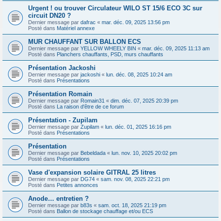
Urgent ! ou trouver Circulateur WILO ST 15/6 ECO 3C sur
circuit DN20 ?
Dernier message par
dafrac
«
mar. déc. 09, 2025 13:56 pm
Posté dans
Matériel annexe
MUR CHAUFFANT SUR BALLON ECS
Dernier message par
YELLOW WHEELY BIN
«
mar. déc. 09, 2025 11:13 am
Posté dans
Planchers chauffants, PSD, murs chauffants
Présentation Jackoshi
Dernier message par
jackoshi
«
lun. déc. 08, 2025 10:24 am
Posté dans
Présentations
Présentation Romain
Dernier message par
Romain31
«
dim. déc. 07, 2025 20:39 pm
Posté dans
La raison d'être de ce forum
Présentation - Zupilam
Dernier message par
Zupilam
«
lun. déc. 01, 2025 16:16 pm
Posté dans
Présentations
Présentation
Dernier message par
Bebeldada
«
lun. nov. 10, 2025 20:02 pm
Posté dans
Présentations
Vase d'expansion solaire GITRAL 25 litres
Dernier message par
DG74
«
sam. nov. 08, 2025 22:21 pm
Posté dans
Petites annonces
Anode… entretien ?
Dernier message par
b83s
«
sam. oct. 18, 2025 21:19 pm
Posté dans
Ballon de stockage chauffage et/ou ECS