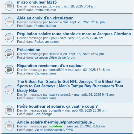
micro onduleur M215
Dernier message par
dd
«
sam. oct. 18, 2025 8:34 am
Posté dans
Photovoltaïque
Aide au choix d'un circulateur
Dernier message par
Anberc
«
dim. sept. 28, 2025 21:46 pm
Posté dans
Photovoltaïque
Régulation solaire toute simple de marque Jacques Giordano
Dernier message par
Cy69
«
sam. sept. 27, 2025 12:46 pm
Posté dans
Petites annonces
Présentation
Dernier message par
Bella38
«
jeu. sept. 18, 2025 12:37 pm
Posté dans
La raison d'être de ce forum
Réparation revetement d'un capteur
Dernier message par
pierre6594
«
mar. sept. 02, 2025 17:15 pm
Posté dans
Capteurs plans
The 6 Best Fan Spots to Get NFL Jerseys The 6 Best Fan
Spots to Get Jerseys ; Men's Tampa Bay Buccaneers Tom
Brady Nike
Dernier message par
luxurystorecc1
«
mar. août 26, 2025 9:45 am
Posté dans
Capteurs plans
Poêle bouilleur et solaire, ça vaut le coup ?
Dernier message par
Jonquille
«
mar. août 05, 2025 13:36 pm
Posté dans
Bois énergie
Article solaire thermique/photovoltaïque ..
Dernier message par
monteric
«
sam. juil. 26, 2025 8:50 am
Posté dans
Vie de l'association APPER