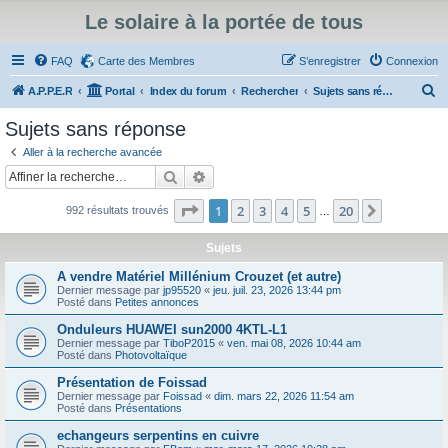
Le solaire à la portée de tous
FAQ
Carte des Membres
S’enregistrer
Connexion
R
A.P.P.E.R
Portal
Index du forum
Rechercher
Sujets sans réponse
e
Sujets sans réponse
c
Aller à la recherche avancée
h
Rechercher
Recherche avancée
e
Page
1
sur
20
1
2
3
4
5
20
Suivante
992 résultats trouvés
r
…
c
Sujets
h
A vendre Matériel Millénium Crouzet (et autre)
e
Dernier message par
jp95520
«
jeu. juil. 23, 2026 13:44 pm
Posté dans
Petites annonces
r
Onduleurs HUAWEI sun2000 4KTL-L1
Dernier message par
TiboP2015
«
ven. mai 08, 2026 10:44 am
Posté dans
Photovoltaïque
Présentation de Foissad
Dernier message par
Foissad
«
dim. mars 22, 2026 11:54 am
Posté dans
Présentations
echangeurs serpentins en cuivre