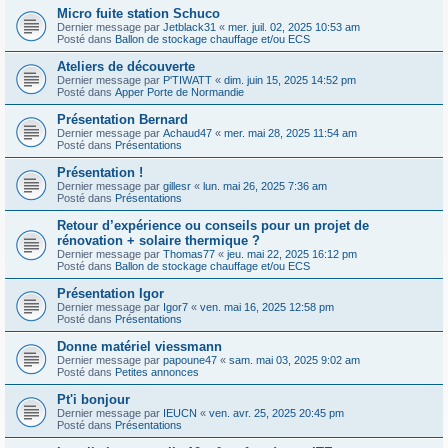
Micro fuite station Schuco
Dernier message par
Jetblack31
«
mer. juil. 02, 2025 10:53 am
Posté dans
Ballon de stockage chauffage et/ou ECS
Ateliers de découverte
Dernier message par
P'TIWATT
«
dim. juin 15, 2025 14:52 pm
Posté dans
Apper Porte de Normandie
Présentation Bernard
Dernier message par
Achaud47
«
mer. mai 28, 2025 11:54 am
Posté dans
Présentations
Présentation !
Dernier message par
gillesr
«
lun. mai 26, 2025 7:36 am
Posté dans
Présentations
Retour d’expérience ou conseils pour un projet de
rénovation + solaire thermique ?
Dernier message par
Thomas77
«
jeu. mai 22, 2025 16:12 pm
Posté dans
Ballon de stockage chauffage et/ou ECS
Présentation Igor
Dernier message par
Igor7
«
ven. mai 16, 2025 12:58 pm
Posté dans
Présentations
Donne matériel viessmann
Dernier message par
papoune47
«
sam. mai 03, 2025 9:02 am
Posté dans
Petites annonces
Pt'i bonjour
Dernier message par
IEUCN
«
ven. avr. 25, 2025 20:45 pm
Posté dans
Présentations