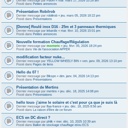
Dernier message par
FBom
«
mar. mars 17, 2026 10:28 am
Posté dans
Petites annonces
Présentation Robilrob
Dernier message par
robilirob
«
jeu. mars 05, 2026 18:22 pm
Posté dans
Présentations
[Donne] Roulé inox D16 - 25m et 3 panneaux thermiques
Dernier message par
lebardix
«
mar. févr. 10, 2026 15:01 pm
Posté dans
Petites annonces
Nouvelle formation Chauffage/Régulation
Dernier message par
monteric
«
jeu. févr. 05, 2026 18:24 pm
Posté dans
Vie de l'association APPER
modification facteur nuke...
Dernier message par
YELLOW WHEELY BIN
«
ven. janv. 09, 2026 13:10 pm
Posté dans
Pages de liens
Hello du 07 !
Dernier message par
Blkspn
«
dim. janv. 04, 2026 14:13 pm
Posté dans
Présentations
Présentation de Mertins
Dernier message par
mertins
«
jeu. déc. 18, 2025 14:08 pm
Posté dans
Présentations
hello tous- j'aime le solaire et c'est pour ça que je suis là
Dernier message par
lfaa-france
«
jeu. déc. 18, 2025 8:56 am
Posté dans
La raison d'être de ce forum
ECS en DC direct ?
Dernier message par
philk
«
mer. déc. 10, 2025 10:39 am
Posté dans
Ballon de stockage chauffage et/ou ECS