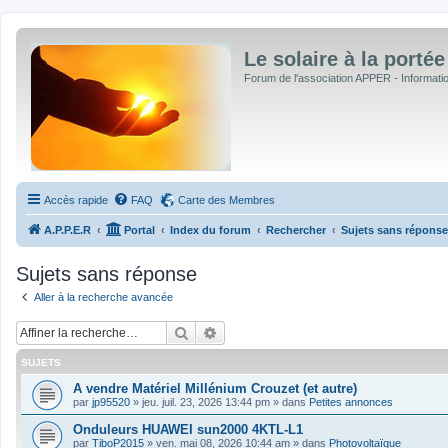
Le solaire à la portée
Forum de l'association APPER - Informations
Accès rapide
FAQ
Carte des Membres
A.P.P.E.R
Portal
Index du forum
Rechercher
Sujets sans réponse
Sujets sans réponse
Aller à la recherche avancée
Rechercher
Recherche avancée
SUJETS
A vendre Matériel Millénium Crouzet (et autre)
par
jp95520
»
jeu. juil. 23, 2026 13:44 pm
» dans
Petites annonces
Onduleurs HUAWEI sun2000 4KTL-L1
par
TiboP2015
»
ven. mai 08, 2026 10:44 am
» dans
Photovoltaïque