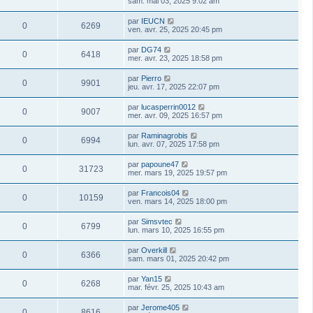
sam. mai 03, 2025 9:02 am
par
IEUCN
0
6269
ven. avr. 25, 2025 20:45 pm
par
DG74
0
6418
mer. avr. 23, 2025 18:58 pm
par
Pierro
0
9901
jeu. avr. 17, 2025 22:07 pm
par
lucasperrin0012
0
9007
mer. avr. 09, 2025 16:57 pm
par
Raminagrobis
0
6994
lun. avr. 07, 2025 17:58 pm
par
papoune47
0
31723
mer. mars 19, 2025 19:57 pm
par
Francois04
0
10159
ven. mars 14, 2025 18:00 pm
par
Simsvtec
0
6799
lun. mars 10, 2025 16:55 pm
par
Overkill
0
6366
sam. mars 01, 2025 20:42 pm
par
Yan15
0
6268
mar. févr. 25, 2025 10:43 am
par
Jerome405
0
8616