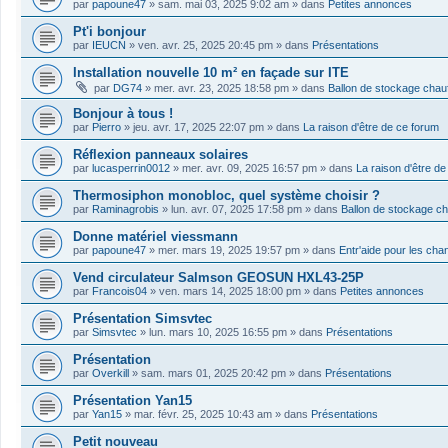
par
papoune47
»
sam. mai 03, 2025 9:02 am
» dans
Petites annonces
Pt'i bonjour
par
IEUCN
»
ven. avr. 25, 2025 20:45 pm
» dans
Présentations
Installation nouvelle 10 m² en façade sur ITE
par
DG74
»
mer. avr. 23, 2025 18:58 pm
» dans
Ballon de stockage chau
Bonjour à tous !
par
Pierro
»
jeu. avr. 17, 2025 22:07 pm
» dans
La raison d'être de ce forum
Réflexion panneaux solaires
par
lucasperrin0012
»
mer. avr. 09, 2025 16:57 pm
» dans
La raison d'être d
Thermosiphon monobloc, quel système choisir ?
par
Raminagrobis
»
lun. avr. 07, 2025 17:58 pm
» dans
Ballon de stockage c
Donne matériel viessmann
par
papoune47
»
mer. mars 19, 2025 19:57 pm
» dans
Entr'aide pour les cha
Vend circulateur Salmson GEOSUN HXL43-25P
par
Francois04
»
ven. mars 14, 2025 18:00 pm
» dans
Petites annonces
Présentation Simsvtec
par
Simsvtec
»
lun. mars 10, 2025 16:55 pm
» dans
Présentations
Présentation
par
Overkill
»
sam. mars 01, 2025 20:42 pm
» dans
Présentations
Présentation Yan15
par
Yan15
»
mar. févr. 25, 2025 10:43 am
» dans
Présentations
Petit nouveau