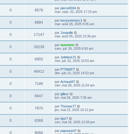
par
pierre6594
0
8676
mar. sept. 02, 2025 17:15 pm
par
luxurystorecc1
0
6884
mar. août 26, 2025 9:45 am
par
Jonquille
0
17147
mar. août 05, 2025 13:36 pm
par
monteric
0
28239
sam. juil. 26, 2025 8:50 am
par
Jetblack31
0
6955
mer. juil. 02, 2025 10:53 am
par
P'TIWATT
0
46412
dim. juin 15, 2025 14:52 pm
par
Achaud47
0
7186
mer. mai 28, 2025 11:54 am
par
gillesr
0
6647
lun. mai 26, 2025 7:36 am
par
Thomas77
0
7870
jeu. mai 22, 2025 16:12 pm
par
Igor7
0
6368
ven. mai 16, 2025 12:58 pm
par
papoune47
0
8066