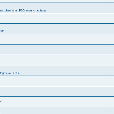
ers chauffants, PSD, murs chauffants
orum
ffage et/ou ECS
o