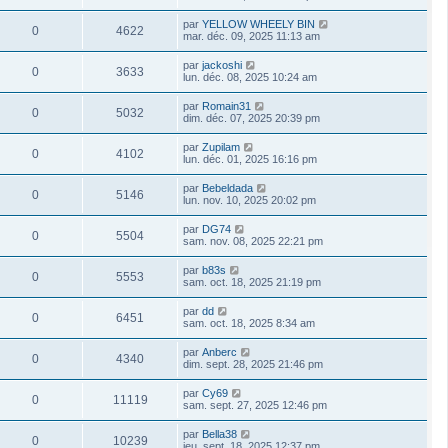
par
YELLOW WHEELY BIN
0
4622
mar. déc. 09, 2025 11:13 am
par
jackoshi
0
3633
lun. déc. 08, 2025 10:24 am
par
Romain31
0
5032
dim. déc. 07, 2025 20:39 pm
par
Zupilam
0
4102
lun. déc. 01, 2025 16:16 pm
par
Bebeldada
0
5146
lun. nov. 10, 2025 20:02 pm
par
DG74
0
5504
sam. nov. 08, 2025 22:21 pm
par
b83s
0
5553
sam. oct. 18, 2025 21:19 pm
par
dd
0
6451
sam. oct. 18, 2025 8:34 am
par
Anberc
0
4340
dim. sept. 28, 2025 21:46 pm
par
Cy69
0
11119
sam. sept. 27, 2025 12:46 pm
par
Bella38
0
10239
jeu. sept. 18, 2025 12:37 pm