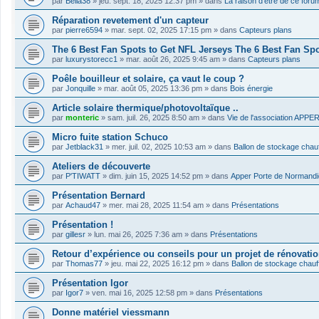
par
Bella38
»
jeu. sept. 18, 2025 12:37 pm
» dans
La raison d'être de ce foru
Réparation revetement d'un capteur
par
pierre6594
»
mar. sept. 02, 2025 17:15 pm
» dans
Capteurs plans
The 6 Best Fan Spots to Get NFL Jerseys The 6 Best Fan Sp
par
luxurystorecc1
»
mar. août 26, 2025 9:45 am
» dans
Capteurs plans
Poêle bouilleur et solaire, ça vaut le coup ?
par
Jonquille
»
mar. août 05, 2025 13:36 pm
» dans
Bois énergie
Article solaire thermique/photovoltaïque ..
par
monteric
»
sam. juil. 26, 2025 8:50 am
» dans
Vie de l'association APPE
Micro fuite station Schuco
par
Jetblack31
»
mer. juil. 02, 2025 10:53 am
» dans
Ballon de stockage chau
Ateliers de découverte
par
P'TIWATT
»
dim. juin 15, 2025 14:52 pm
» dans
Apper Porte de Normandi
Présentation Bernard
par
Achaud47
»
mer. mai 28, 2025 11:54 am
» dans
Présentations
Présentation !
par
gillesr
»
lun. mai 26, 2025 7:36 am
» dans
Présentations
Retour d’expérience ou conseils pour un projet de rénovatio
par
Thomas77
»
jeu. mai 22, 2025 16:12 pm
» dans
Ballon de stockage chau
Présentation Igor
par
Igor7
»
ven. mai 16, 2025 12:58 pm
» dans
Présentations
Donne matériel viessmann