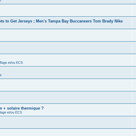
m
ots to Get Jerseys ; Men's Tampa Bay Buccaneers Tom Brady Nike
R
ffage et/ou ECS
e
n + solaire thermique ?
ffage et/ou ECS