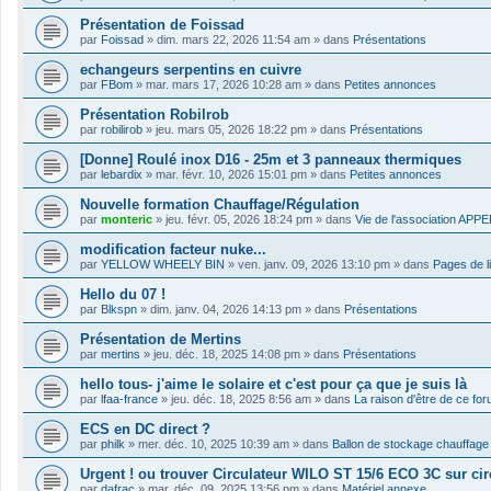
Présentation de Foissad
par
Foissad
»
dim. mars 22, 2026 11:54 am
» dans
Présentations
echangeurs serpentins en cuivre
par
FBom
»
mar. mars 17, 2026 10:28 am
» dans
Petites annonces
Présentation Robilrob
par
robilirob
»
jeu. mars 05, 2026 18:22 pm
» dans
Présentations
[Donne] Roulé inox D16 - 25m et 3 panneaux thermiques
par
lebardix
»
mar. févr. 10, 2026 15:01 pm
» dans
Petites annonces
Nouvelle formation Chauffage/Régulation
par
monteric
»
jeu. févr. 05, 2026 18:24 pm
» dans
Vie de l'association APP
modification facteur nuke...
par
YELLOW WHEELY BIN
»
ven. janv. 09, 2026 13:10 pm
» dans
Pages de l
Hello du 07 !
par
Blkspn
»
dim. janv. 04, 2026 14:13 pm
» dans
Présentations
Présentation de Mertins
par
mertins
»
jeu. déc. 18, 2025 14:08 pm
» dans
Présentations
hello tous- j'aime le solaire et c'est pour ça que je suis là
par
lfaa-france
»
jeu. déc. 18, 2025 8:56 am
» dans
La raison d'être de ce fo
ECS en DC direct ?
par
philk
»
mer. déc. 10, 2025 10:39 am
» dans
Ballon de stockage chauffage
Urgent ! ou trouver Circulateur WILO ST 15/6 ECO 3C sur cir
par
dafrac
»
mar. déc. 09, 2025 13:56 pm
» dans
Matériel annexe