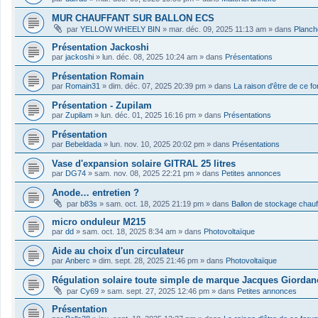
MUR CHAUFFANT SUR BALLON ECS
par
YELLOW WHEELY BIN
»
mar. déc. 09, 2025 11:13 am
» dans
Planch
Présentation Jackoshi
par
jackoshi
»
lun. déc. 08, 2025 10:24 am
» dans
Présentations
Présentation Romain
par
Romain31
»
dim. déc. 07, 2025 20:39 pm
» dans
La raison d'être de ce f
Présentation - Zupilam
par
Zupilam
»
lun. déc. 01, 2025 16:16 pm
» dans
Présentations
Présentation
par
Bebeldada
»
lun. nov. 10, 2025 20:02 pm
» dans
Présentations
Vase d'expansion solaire GITRAL 25 litres
par
DG74
»
sam. nov. 08, 2025 22:21 pm
» dans
Petites annonces
Anode… entretien ?
par
b83s
»
sam. oct. 18, 2025 21:19 pm
» dans
Ballon de stockage chau
micro onduleur M215
par
dd
»
sam. oct. 18, 2025 8:34 am
» dans
Photovoltaïque
Aide au choix d'un circulateur
par
Anberc
»
dim. sept. 28, 2025 21:46 pm
» dans
Photovoltaïque
Régulation solaire toute simple de marque Jacques Giordan
par
Cy69
»
sam. sept. 27, 2025 12:46 pm
» dans
Petites annonces
Présentation