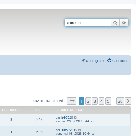
Recherch
Rech
S’enregistrer
Connexion
Page
1
sur
20
1
2
3
4
5
20
S
992 résultats trouvés
…
RÉPONSES
VUES
DERNIER MESSAGE
par
jp95520
0
243
jeu. juil. 23, 2026 13:44 pm
par
TiboP2015
0
698
ven. mai 08, 2026 10:44 am