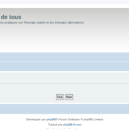
 de tous
 pratiques sur l'énergie solaire et les énergies alternatives.
Développé par
phpBB
® Forum Software © phpBB Limited
Traduit par
phpBB-fr.com