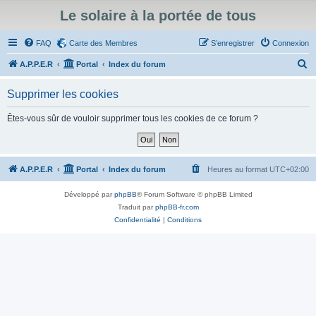
Le solaire à la portée de tous
FAQ
Carte des Membres
S’enregistrer
Connexion
R
A.P.P.E.R
Portal
Index du forum
e
Supprimer les cookies
c
h
Êtes-vous sûr de vouloir supprimer tous les cookies de ce forum ?
e
r
c
A.P.P.E.R
Portal
Index du forum
Heures au format
UTC+02:00
h
Développé par
phpBB
® Forum Software © phpBB Limited
e
Traduit par
phpBB-fr.com
r
Confidentialité
|
Conditions