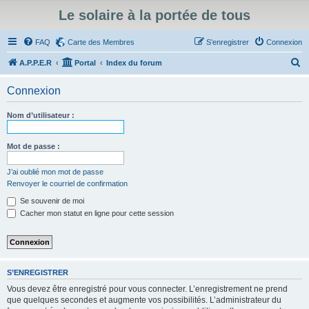
Le solaire à la portée de tous
FAQ
Carte des Membres
S’enregistrer
Connexion
R
A.P.P.E.R
Portal
Index du forum
e
Connexion
c
h
Nom d’utilisateur :
e
r
Mot de passe :
c
J’ai oublié mon mot de passe
h
Renvoyer le courriel de confirmation
e
Se souvenir de moi
r
Cacher mon statut en ligne pour cette session
S’ENREGISTRER
Vous devez être enregistré pour vous connecter. L’enregistrement ne prend
que quelques secondes et augmente vos possibilités. L’administrateur du