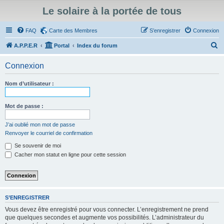
Le solaire à la portée de tous
FAQ
Carte des Membres
S’enregistrer
Connexion
R
A.P.P.E.R
Portal
Index du forum
e
Connexion
c
h
Nom d’utilisateur :
e
r
Mot de passe :
c
J’ai oublié mon mot de passe
h
Renvoyer le courriel de confirmation
e
Se souvenir de moi
r
Cacher mon statut en ligne pour cette session
S’ENREGISTRER
Vous devez être enregistré pour vous connecter. L’enregistrement ne prend
que quelques secondes et augmente vos possibilités. L’administrateur du