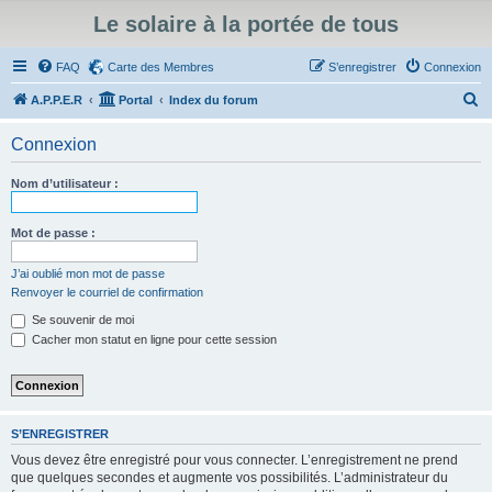
Le solaire à la portée de tous
FAQ
Carte des Membres
S’enregistrer
Connexion
R
A.P.P.E.R
Portal
Index du forum
e
Connexion
c
h
Nom d’utilisateur :
e
r
Mot de passe :
c
J’ai oublié mon mot de passe
h
Renvoyer le courriel de confirmation
e
Se souvenir de moi
r
Cacher mon statut en ligne pour cette session
S’ENREGISTRER
Vous devez être enregistré pour vous connecter. L’enregistrement ne prend
que quelques secondes et augmente vos possibilités. L’administrateur du