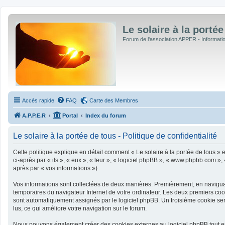
Le solaire à la portée
Forum de l'association APPER - Informations
Accès rapide
FAQ
Carte des Membres
A.P.P.E.R
Portal
Index du forum
Le solaire à la portée de tous - Politique de confidentialité
Cette politique explique en détail comment « Le solaire à la portée de tous » et
ci-après par « ils », « eux », « leur », « logiciel phpBB », « www.phpbb.com »,
après par « vos informations »).
Vos informations sont collectées de deux manières. Premièrement, en naviguant 
temporaires du navigateur Internet de votre ordinateur. Les deux premiers cookie
sont automatiquement assignés par le logiciel phpBB. Un troisième cookie sera 
lus, ce qui améliore votre navigation sur le forum.
Nous pouvons également créer des cookies externes au logiciel phpBB tout en 