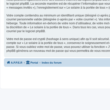
le logiciel phpBB. La seconde manière est de récupérer l’information que vous n
« messages invités »), l’enregistrement sur « Le solaire à la portée de tous 
Votre compte contiendra au minimum un identifiant unique (désigné ci-après pa
courriel personnelle valide (désignée ci-après par « votre courriel »). Vos in
héberge. Toute information en-dehors de votre nom d’utilisateur, de votre mot d
la discrétion de « Le solaire à la portée de tous ». Dans tous les cas, vous p
courriel par le logiciel phpBB.
Votre mot de passe est crypté (hashage à sens unique) afin qu’il soit sécurisé
compte sur « Le solaire à la portée de tous », conservez-le soigneusement et
passe. Si vous oubliez votre mot de passe, vous pouvez utiliser la fonction « J
phpBB générera un nouveau mot de passe qui vous permettra de vous reconn
A.P.P.E.R
Portal
Index du forum