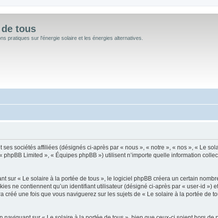
 de tous
 pratiques sur l'énergie solaire et les énergies alternatives.
 ses sociétés affiliées (désignés ci-après par « nous », « notre », « nos », « Le sol
 « phpBB Limited », « Équipes phpBB ») utilisent n’importe quelle information collec
sur « Le solaire à la portée de tous », le logiciel phpBB créera un certain nombre d
s ne contiennent qu’un identifiant utilisateur (désigné ci-après par « user-id ») et
créé une fois que vous naviguerez sur les sujets de « Le solaire à la portée de tous
naviguant sur « Le solaire à la portée de tous », bien que ceux-ci soient hors de