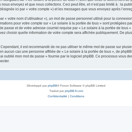
ous envoyez et que nous collectons. Ceci peut être, et n’est pas limité à : la publ
» (désignée ici par « votre compte ») et les messages que vous envoyez après l’enre
r « votre nom d’utilisateur »), un mot de passe personnel utilisé pour la connexio
formations pour votre compte sur « Le solaire à la portée de tous » sont protégées p
e passe et de votre adresse courriel requise par « Le solaire à la portée de tous » 
ouvez choisir quelle information de votre compte sera affichée publiquement. De plu
. Cependant, il est recommandé de ne pas utiliser le même mot de passe sur plusieur
 en aucun cas une personne affiliée de « Le solaire à la portée de tous », de phpB
’ai oublié mon mot de passe » fournie par le logiciel phpBB. Ce processus vous deman
ecter.
Développé par
phpBB
® Forum Software © phpBB Limited
Traduit par
phpBB-fr.com
Confidentialité
|
Conditions