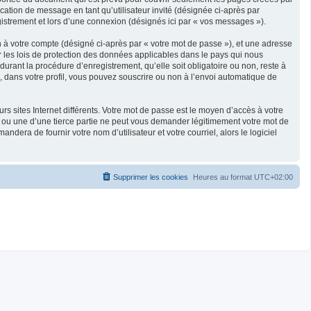
ication de message en tant qu’utilisateur invité (désignée ci-après par
gistrement et lors d’une connexion (désignés ici par « vos messages »).
n à votre compte (désigné ci-après par « votre mot de passe »), et une adresse
ar les lois de protection des données applicables dans le pays qui nous
durant la procédure d’enregistrement, qu’elle soit obligatoire ou non, reste à
s, dans votre profil, vous pouvez souscrire ou non à l’envoi automatique de
s sites Internet différents. Votre mot de passe est le moyen d’accès à votre
B ou une d’une tierce partie ne peut vous demander légitimement votre mot de
dera de fournir votre nom d’utilisateur et votre courriel, alors le logiciel
Supprimer les cookies
Heures au format
UTC+02:00