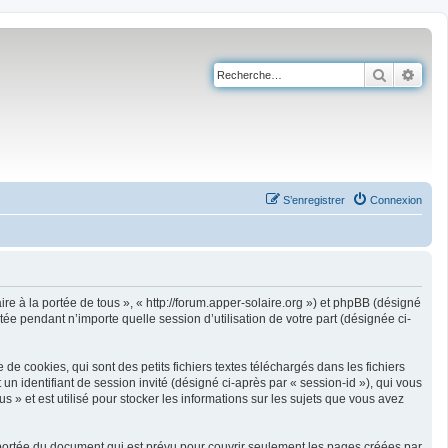
Recherch
Rech
S’enregistrer
Connexion
aire à la portée de tous », « http://forum.apper-solaire.org ») et phpBB (désigné
tée pendant n’importe quelle session d’utilisation de votre part (désignée ci-
e cookies, qui sont des petits fichiers textes téléchargés dans les fichiers
 un identifiant de session invité (désigné ci-après par « session-id »), qui vous
 » et est utilisé pour stocker les informations sur les sujets que vous avez
 portée du document qui est prévu pour couvrir seulement les pages créées par