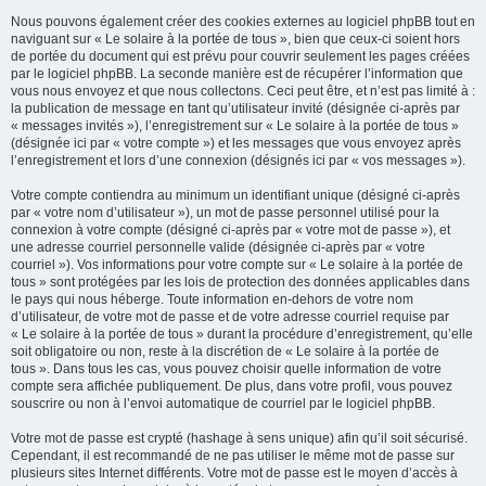
Nous pouvons également créer des cookies externes au logiciel phpBB tout en
naviguant sur « Le solaire à la portée de tous », bien que ceux-ci soient hors
de portée du document qui est prévu pour couvrir seulement les pages créées
par le logiciel phpBB. La seconde manière est de récupérer l’information que
vous nous envoyez et que nous collectons. Ceci peut être, et n’est pas limité à :
la publication de message en tant qu’utilisateur invité (désignée ci-après par
« messages invités »), l’enregistrement sur « Le solaire à la portée de tous »
(désignée ici par « votre compte ») et les messages que vous envoyez après
l’enregistrement et lors d’une connexion (désignés ici par « vos messages »).
Votre compte contiendra au minimum un identifiant unique (désigné ci-après
par « votre nom d’utilisateur »), un mot de passe personnel utilisé pour la
connexion à votre compte (désigné ci-après par « votre mot de passe »), et
une adresse courriel personnelle valide (désignée ci-après par « votre
courriel »). Vos informations pour votre compte sur « Le solaire à la portée de
tous » sont protégées par les lois de protection des données applicables dans
le pays qui nous héberge. Toute information en-dehors de votre nom
d’utilisateur, de votre mot de passe et de votre adresse courriel requise par
« Le solaire à la portée de tous » durant la procédure d’enregistrement, qu’elle
soit obligatoire ou non, reste à la discrétion de « Le solaire à la portée de
tous ». Dans tous les cas, vous pouvez choisir quelle information de votre
compte sera affichée publiquement. De plus, dans votre profil, vous pouvez
souscrire ou non à l’envoi automatique de courriel par le logiciel phpBB.
Votre mot de passe est crypté (hashage à sens unique) afin qu’il soit sécurisé.
Cependant, il est recommandé de ne pas utiliser le même mot de passe sur
plusieurs sites Internet différents. Votre mot de passe est le moyen d’accès à