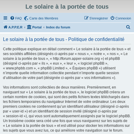
Le solaire à la portée de tous
FAQ
Carte des Membres
S’enregistrer
Connexion
R
A.P.P.E.R
Portal
Index du forum
e
Le solaire à la portée de tous - Politique de confidentialité
c
h
Cette politique explique en détail comment « Le solaire à la portée de tous » et
ses sociétés affiliées (désignés ci-après par « nous », « notre », « nos », « Le
e
solaire à la portée de tous », « http://forum.apper-solaire.org ») et phpBB
r
(désigné ci-après par « ils », « eux », « leur », « logiciel phpBB »,
« www.phpbb.com », « phpBB Limited », « Équipes phpBB ») utilisent
c
n’importe quelle information collectée pendant n’importe quelle session
h
d’utilisation de votre part (désignée ci-après par « vos informations »).
e
Vos informations sont collectées de deux manières. Premièrement, en
r
naviguant sur « Le solaire à la portée de tous », le logiciel phpBB créera un
certain nombre de cookies, qui sont des petits fichiers textes téléchargés dans
les fichiers temporaires du navigateur Internet de votre ordinateur. Les deux
premiers cookies ne contiennent qu’un identifiant utilisateur (désigné ci-après
par « user-id ») et un identifiant de session invité (désigné ci-après par
« session-id »), qui vous sont automatiquement assignés par le logiciel phpBB.
Un troisième cookie sera créé une fois que vous naviguerez sur les sujets de
« Le solaire à la portée de tous » et est utilisé pour stocker les informations sur
les sujets que vous avez lus, ce qui améliore votre navigation sur le forum.