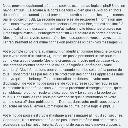
Nous pouvons également créer des cookies externes au logiciel phpBB tout en
naviguant sur « Le solaire à la portée de tous », bien que ceux-ci soient hors
de portée du document qui est prévu pour couvrir seulement les pages créées
par le logiciel phpBB. La seconde manière est de récupérer l’information que
vous nous envoyez et que nous collectons. Ceci peut être, et n’est pas limité à :
la publication de message en tant qu’utilisateur invité (désignée ci-après par
« messages invités »), l’enregistrement sur « Le solaire à la portée de tous »
(désignée ici par « votre compte ») et les messages que vous envoyez après
l’enregistrement et lors d’une connexion (désignés ici par « vos messages »).
Votre compte contiendra au minimum un identifiant unique (désigné ci-après
par « votre nom d’utilisateur »), un mot de passe personnel utilisé pour la
connexion à votre compte (désigné ci-après par « votre mot de passe »), et
une adresse courriel personnelle valide (désignée ci-après par « votre
courriel »). Vos informations pour votre compte sur « Le solaire à la portée de
tous » sont protégées par les lois de protection des données applicables dans
le pays qui nous héberge. Toute information en-dehors de votre nom
d’utilisateur, de votre mot de passe et de votre adresse courriel requise par
« Le solaire à la portée de tous » durant la procédure d’enregistrement, qu’elle
soit obligatoire ou non, reste à la discrétion de « Le solaire à la portée de
tous ». Dans tous les cas, vous pouvez choisir quelle information de votre
compte sera affichée publiquement. De plus, dans votre profil, vous pouvez
souscrire ou non à l’envoi automatique de courriel par le logiciel phpBB.
Votre mot de passe est crypté (hashage à sens unique) afin qu’il soit sécurisé.
Cependant, il est recommandé de ne pas utiliser le même mot de passe sur
plusieurs sites Internet différents. Votre mot de passe est le moyen d’accès à