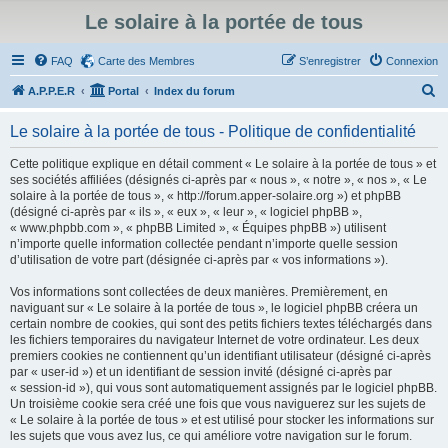
Le solaire à la portée de tous
FAQ
Carte des Membres
S’enregistrer
Connexion
R
A.P.P.E.R
Portal
Index du forum
e
Le solaire à la portée de tous - Politique de confidentialité
c
h
Cette politique explique en détail comment « Le solaire à la portée de tous » et
ses sociétés affiliées (désignés ci-après par « nous », « notre », « nos », « Le
e
solaire à la portée de tous », « http://forum.apper-solaire.org ») et phpBB
r
(désigné ci-après par « ils », « eux », « leur », « logiciel phpBB »,
« www.phpbb.com », « phpBB Limited », « Équipes phpBB ») utilisent
c
n’importe quelle information collectée pendant n’importe quelle session
h
d’utilisation de votre part (désignée ci-après par « vos informations »).
e
Vos informations sont collectées de deux manières. Premièrement, en
r
naviguant sur « Le solaire à la portée de tous », le logiciel phpBB créera un
certain nombre de cookies, qui sont des petits fichiers textes téléchargés dans
les fichiers temporaires du navigateur Internet de votre ordinateur. Les deux
premiers cookies ne contiennent qu’un identifiant utilisateur (désigné ci-après
par « user-id ») et un identifiant de session invité (désigné ci-après par
« session-id »), qui vous sont automatiquement assignés par le logiciel phpBB.
Un troisième cookie sera créé une fois que vous naviguerez sur les sujets de
« Le solaire à la portée de tous » et est utilisé pour stocker les informations sur
les sujets que vous avez lus, ce qui améliore votre navigation sur le forum.