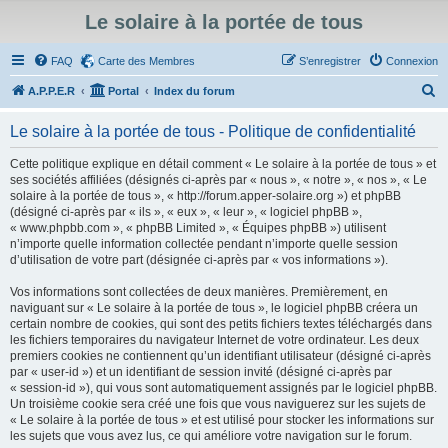
Le solaire à la portée de tous
FAQ
Carte des Membres
S’enregistrer
Connexion
R
A.P.P.E.R
Portal
Index du forum
e
Le solaire à la portée de tous - Politique de confidentialité
c
h
Cette politique explique en détail comment « Le solaire à la portée de tous » et
ses sociétés affiliées (désignés ci-après par « nous », « notre », « nos », « Le
e
solaire à la portée de tous », « http://forum.apper-solaire.org ») et phpBB
r
(désigné ci-après par « ils », « eux », « leur », « logiciel phpBB »,
« www.phpbb.com », « phpBB Limited », « Équipes phpBB ») utilisent
c
n’importe quelle information collectée pendant n’importe quelle session
h
d’utilisation de votre part (désignée ci-après par « vos informations »).
e
Vos informations sont collectées de deux manières. Premièrement, en
r
naviguant sur « Le solaire à la portée de tous », le logiciel phpBB créera un
certain nombre de cookies, qui sont des petits fichiers textes téléchargés dans
les fichiers temporaires du navigateur Internet de votre ordinateur. Les deux
premiers cookies ne contiennent qu’un identifiant utilisateur (désigné ci-après
par « user-id ») et un identifiant de session invité (désigné ci-après par
« session-id »), qui vous sont automatiquement assignés par le logiciel phpBB.
Un troisième cookie sera créé une fois que vous naviguerez sur les sujets de
« Le solaire à la portée de tous » et est utilisé pour stocker les informations sur
les sujets que vous avez lus, ce qui améliore votre navigation sur le forum.