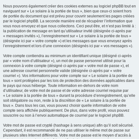
Nous pouvons également créer des cookies externes au logiciel phpBB tout en
naviguant sur « Le solaire à la portée de tous », bien que ceux-ci soient hors
de portée du document qui est prévu pour couvrir seulement les pages créées
par le logiciel phpBB. La seconde manière est de récupérer l’information que
vous nous envoyez et que nous collectons. Ceci peut être, et n’est pas limité à :
la publication de message en tant qu’utilisateur invité (désignée ci-après par
« messages invités »), l’enregistrement sur « Le solaire à la portée de tous »
(désignée ici par « votre compte ») et les messages que vous envoyez après
l’enregistrement et lors d’une connexion (désignés ici par « vos messages »).
Votre compte contiendra au minimum un identifiant unique (désigné ci-après
par « votre nom d’utilisateur »), un mot de passe personnel utilisé pour la
connexion à votre compte (désigné ci-après par « votre mot de passe »), et
une adresse courriel personnelle valide (désignée ci-après par « votre
courriel »). Vos informations pour votre compte sur « Le solaire à la portée de
tous » sont protégées par les lois de protection des données applicables dans
le pays qui nous héberge. Toute information en-dehors de votre nom
d’utilisateur, de votre mot de passe et de votre adresse courriel requise par
« Le solaire à la portée de tous » durant la procédure d’enregistrement, qu’elle
soit obligatoire ou non, reste à la discrétion de « Le solaire à la portée de
tous ». Dans tous les cas, vous pouvez choisir quelle information de votre
compte sera affichée publiquement. De plus, dans votre profil, vous pouvez
souscrire ou non à l’envoi automatique de courriel par le logiciel phpBB.
Votre mot de passe est crypté (hashage à sens unique) afin qu’il soit sécurisé.
Cependant, il est recommandé de ne pas utiliser le même mot de passe sur
plusieurs sites Internet différents. Votre mot de passe est le moyen d’accès à