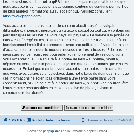
les discussions sur Internet. phpBB Limited n’est pas responsable de ce que
nous acceptons ou n’acceptons pas comme contenu ou conduite permis. Pour
de plus amples informations au sujet de phpBB, veuillez consulter :
https://www.phpbb.com/
.
Vous acceptez de ne pas publier de contenu abusif, obscène, vulgaire,
diffamatoire, choquant, menaçant, à caractère sexuel ou tout autre contenu qui
peut transgresser les lois de votre pays, du pays où « Le solaire à la portée de
tous » est hébergé ou les lois internationales. Le faire peut vous mener à un
bannissement immédiat et permanent, avec une notification à votre fournisseur
d’accès à Internet si nous le jugeons nécessaire. Les adresses IP de tous les
messages sont enregistrées pour aider au renforcement de ces conditions.
Vous acceptez que « Le solaire à la portée de tous » supprime, modifie,
déplace ou verrouille n’importe quel sujet lorsque nous estimons que cela est
nécessaire. En tant que membre, vous acceptez que toutes les informations
que vous avez saisies soient stockées dans notre base de données. Bien que
ces informations ne soient pas diffusées à une tierce partie sans votre
consentement, ni « Le solaire à la portée de tous », ni phpBB ne pourront être
tenus comme responsables en cas de tentative de piratage visant à
compromettre les données.
A.P.P.E.R
Portal
Index du forum
Heures au format
UTC+02:00
Développé par
phpBB
® Forum Software © phpBB Limited