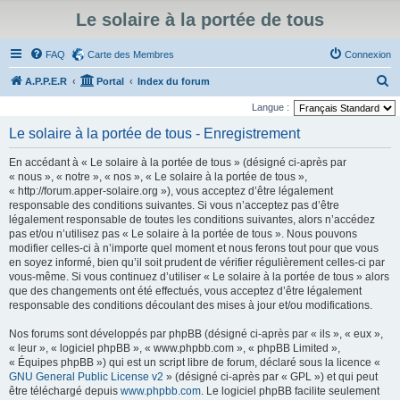
Le solaire à la portée de tous
FAQ
Carte des Membres
Connexion
R
A.P.P.E.R
Portal
Index du forum
e
Langue :
c
Le solaire à la portée de tous - Enregistrement
h
En accédant à « Le solaire à la portée de tous » (désigné ci-après par
e
« nous », « notre », « nos », « Le solaire à la portée de tous »,
r
« http://forum.apper-solaire.org »), vous acceptez d’être légalement
responsable des conditions suivantes. Si vous n’acceptez pas d’être
c
légalement responsable de toutes les conditions suivantes, alors n’accédez
h
pas et/ou n’utilisez pas « Le solaire à la portée de tous ». Nous pouvons
modifier celles-ci à n’importe quel moment et nous ferons tout pour que vous
e
en soyez informé, bien qu’il soit prudent de vérifier régulièrement celles-ci par
r
vous-même. Si vous continuez d’utiliser « Le solaire à la portée de tous » alors
que des changements ont été effectués, vous acceptez d’être légalement
responsable des conditions découlant des mises à jour et/ou modifications.
Nos forums sont développés par phpBB (désigné ci-après par « ils », « eux »,
« leur », « logiciel phpBB », « www.phpbb.com », « phpBB Limited »,
« Équipes phpBB ») qui est un script libre de forum, déclaré sous la licence «
GNU General Public License v2
» (désigné ci-après par « GPL ») et qui peut
être téléchargé depuis
www.phpbb.com
. Le logiciel phpBB facilite seulement