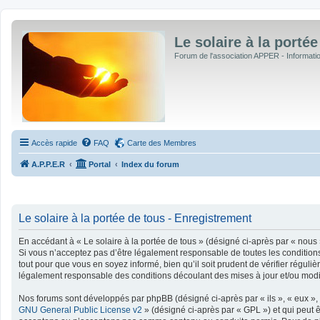
Le solaire à la portée
Forum de l'association APPER - Informations
Accès rapide
FAQ
Carte des Membres
A.P.P.E.R
Portal
Index du forum
Le solaire à la portée de tous - Enregistrement
En accédant à « Le solaire à la portée de tous » (désigné ci-après par « nous »
Si vous n’acceptez pas d’être légalement responsable de toutes les conditions
tout pour que vous en soyez informé, bien qu’il soit prudent de vérifier régul
légalement responsable des conditions découlant des mises à jour et/ou modif
Nos forums sont développés par phpBB (désigné ci-après par « ils », « eux », 
GNU General Public License v2
» (désigné ci-après par « GPL ») et qui peut 