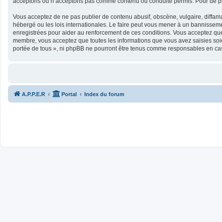
acceptons ou n’acceptons pas comme contenu ou conduite permis. Pour de plu
Vous acceptez de ne pas publier de contenu abusif, obscène, vulgaire, diffamat
hébergé ou les lois internationales. Le faire peut vous mener à un bannisseme
enregistrées pour aider au renforcement de ces conditions. Vous acceptez que 
membre, vous acceptez que toutes les informations que vous avez saisies soie
portée de tous », ni phpBB ne pourront être tenus comme responsables en cas
A.P.P.E.R
Portal
Index du forum