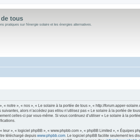
 de tous
 pratiques sur l'énergie solaire et les énergies alternatives.
, « notre », « nos », « Le solaire à la portée de tous », « http://forum.apper-solai
 suivantes, alors n’accédez pas et/ou n’utilisez pas « Le solaire à la portée de to
ièrement celles-ci par vous-même. Si vous continuez d’utiliser « Le solaire à la por
ications.
« leur », « logiciel phpBB », « www.phpbb.com », « phpBB Limited », « Équipes phpB
être téléchargé depuis
www.phpbb.com
. Le logiciel phpBB facilite seulement les d