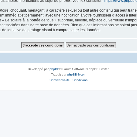
s amples informations au sujet de phpBB, veuillez consulter :
https://www.phpbb.
oire, choquant, menaçant, à caractère sexuel ou tout autre contenu qui peut transgr
nt immédiat et permanent, avec une notification à votre fournisseur d’accès à Inte
« Le solaire à la portée de tous » supprime, modifie, déplace ou verrouille n’impo
nt stockées dans notre base de données. Bien que ces informations ne soient pas di
 de tentative de piratage visant à compromettre les données.
Développé par
phpBB
® Forum Software © phpBB Limited
Traduit par
phpBB-fr.com
Confidentialité
|
Conditions