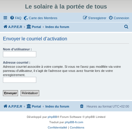
Le solaire à la portée de tous
FAQ
Carte des Membres
S’enregistrer
Connexion
R
A.P.P.E.R
Portal
Index du forum
e
Envoyer le courriel d’activation
c
h
Nom d’utilisateur :
e
r
Adresse courriel :
Adresse courriel associée à votre compte. Si vous ne l’avez pas modifiée via votre
c
panneau d’utilisateur, il s’agit de l’adresse que vous avez fournie lors de votre
enregistrement.
h
e
r
A.P.P.E.R
Portal
Index du forum
Heures au format
UTC+02:00
Développé par
phpBB
® Forum Software © phpBB Limited
Traduit par
phpBB-fr.com
Confidentialité
|
Conditions