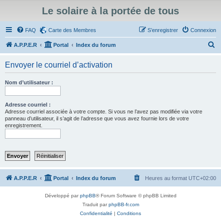
Le solaire à la portée de tous
FAQ
Carte des Membres
S’enregistrer
Connexion
R
A.P.P.E.R
Portal
Index du forum
e
Envoyer le courriel d’activation
c
h
Nom d’utilisateur :
e
r
Adresse courriel :
Adresse courriel associée à votre compte. Si vous ne l’avez pas modifiée via votre
c
panneau d’utilisateur, il s’agit de l’adresse que vous avez fournie lors de votre
enregistrement.
h
e
r
A.P.P.E.R
Portal
Index du forum
Heures au format
UTC+02:00
Développé par
phpBB
® Forum Software © phpBB Limited
Traduit par
phpBB-fr.com
Confidentialité
|
Conditions