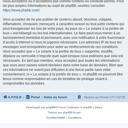
nous acceptons ou n’acceptons pas comme contenu ou conduite permis. Pour
de plus amples informations au sujet de phpBB, veuillez consulter :
https://www.phpbb.com/
.
Vous acceptez de ne pas publier de contenu abusif, obscène, vulgaire,
diffamatoire, choquant, menaçant, à caractère sexuel ou tout autre contenu qui
peut transgresser les lois de votre pays, du pays où « Le solaire à la portée de
tous » est hébergé ou les lois internationales. Le faire peut vous mener à un
bannissement immédiat et permanent, avec une notification à votre fournisseur
d’accès à Internet si nous le jugeons nécessaire. Les adresses IP de tous les
messages sont enregistrées pour aider au renforcement de ces conditions.
Vous acceptez que « Le solaire à la portée de tous » supprime, modifie,
déplace ou verrouille n’importe quel sujet lorsque nous estimons que cela est
nécessaire. En tant que membre, vous acceptez que toutes les informations
que vous avez saisies soient stockées dans notre base de données. Bien que
ces informations ne soient pas diffusées à une tierce partie sans votre
consentement, ni « Le solaire à la portée de tous », ni phpBB ne pourront être
tenus comme responsables en cas de tentative de piratage visant à
compromettre les données.
A.P.P.E.R
Portal
Index du forum
Heures au format
UTC+02:00
Développé par
phpBB
® Forum Software © phpBB Limited
Traduit par
phpBB-fr.com
Confidentialité
|
Conditions