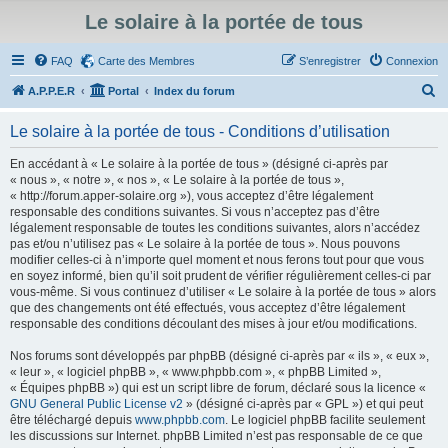
Le solaire à la portée de tous
FAQ
Carte des Membres
S’enregistrer
Connexion
R
A.P.P.E.R
Portal
Index du forum
e
Le solaire à la portée de tous - Conditions d’utilisation
c
h
En accédant à « Le solaire à la portée de tous » (désigné ci-après par
« nous », « notre », « nos », « Le solaire à la portée de tous »,
e
« http://forum.apper-solaire.org »), vous acceptez d’être légalement
r
responsable des conditions suivantes. Si vous n’acceptez pas d’être
légalement responsable de toutes les conditions suivantes, alors n’accédez
c
pas et/ou n’utilisez pas « Le solaire à la portée de tous ». Nous pouvons
h
modifier celles-ci à n’importe quel moment et nous ferons tout pour que vous
en soyez informé, bien qu’il soit prudent de vérifier régulièrement celles-ci par
e
vous-même. Si vous continuez d’utiliser « Le solaire à la portée de tous » alors
r
que des changements ont été effectués, vous acceptez d’être légalement
responsable des conditions découlant des mises à jour et/ou modifications.
Nos forums sont développés par phpBB (désigné ci-après par « ils », « eux »,
« leur », « logiciel phpBB », « www.phpbb.com », « phpBB Limited »,
« Équipes phpBB ») qui est un script libre de forum, déclaré sous la licence «
GNU General Public License v2
» (désigné ci-après par « GPL ») et qui peut
être téléchargé depuis
www.phpbb.com
. Le logiciel phpBB facilite seulement
les discussions sur Internet. phpBB Limited n’est pas responsable de ce que