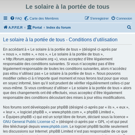
Le solaire à la portée de tous
FAQ
Carte des Membres
S’enregistrer
Connexion
R
A.P.P.E.R
Portal
Index du forum
e
Le solaire à la portée de tous - Conditions d’utilisation
c
h
En accédant à « Le solaire à la portée de tous » (désigné ci-après par
« nous », « notre », « nos », « Le solaire à la portée de tous »,
e
« http://forum.apper-solaire.org »), vous acceptez d’être légalement
r
responsable des conditions suivantes. Si vous n’acceptez pas d’être
légalement responsable de toutes les conditions suivantes, alors n’accédez
c
pas et/ou n’utilisez pas « Le solaire à la portée de tous ». Nous pouvons
h
modifier celles-ci à n’importe quel moment et nous ferons tout pour que vous
en soyez informé, bien qu’il soit prudent de vérifier régulièrement celles-ci par
e
vous-même. Si vous continuez d’utiliser « Le solaire à la portée de tous » alors
r
que des changements ont été effectués, vous acceptez d’être légalement
responsable des conditions découlant des mises à jour et/ou modifications.
Nos forums sont développés par phpBB (désigné ci-après par « ils », « eux »,
« leur », « logiciel phpBB », « www.phpbb.com », « phpBB Limited »,
« Équipes phpBB ») qui est un script libre de forum, déclaré sous la licence «
GNU General Public License v2
» (désigné ci-après par « GPL ») et qui peut
être téléchargé depuis
www.phpbb.com
. Le logiciel phpBB facilite seulement
les discussions sur Internet. phpBB Limited n’est pas responsable de ce que