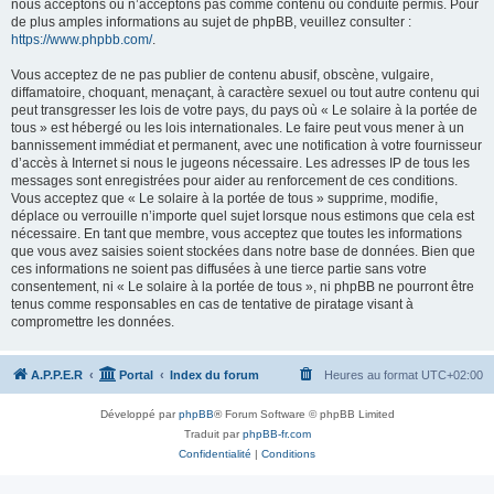
nous acceptons ou n’acceptons pas comme contenu ou conduite permis. Pour
de plus amples informations au sujet de phpBB, veuillez consulter :
https://www.phpbb.com/
.
Vous acceptez de ne pas publier de contenu abusif, obscène, vulgaire,
diffamatoire, choquant, menaçant, à caractère sexuel ou tout autre contenu qui
peut transgresser les lois de votre pays, du pays où « Le solaire à la portée de
tous » est hébergé ou les lois internationales. Le faire peut vous mener à un
bannissement immédiat et permanent, avec une notification à votre fournisseur
d’accès à Internet si nous le jugeons nécessaire. Les adresses IP de tous les
messages sont enregistrées pour aider au renforcement de ces conditions.
Vous acceptez que « Le solaire à la portée de tous » supprime, modifie,
déplace ou verrouille n’importe quel sujet lorsque nous estimons que cela est
nécessaire. En tant que membre, vous acceptez que toutes les informations
que vous avez saisies soient stockées dans notre base de données. Bien que
ces informations ne soient pas diffusées à une tierce partie sans votre
consentement, ni « Le solaire à la portée de tous », ni phpBB ne pourront être
tenus comme responsables en cas de tentative de piratage visant à
compromettre les données.
A.P.P.E.R
Portal
Index du forum
Heures au format
UTC+02:00
Développé par
phpBB
® Forum Software © phpBB Limited
Traduit par
phpBB-fr.com
Confidentialité
|
Conditions