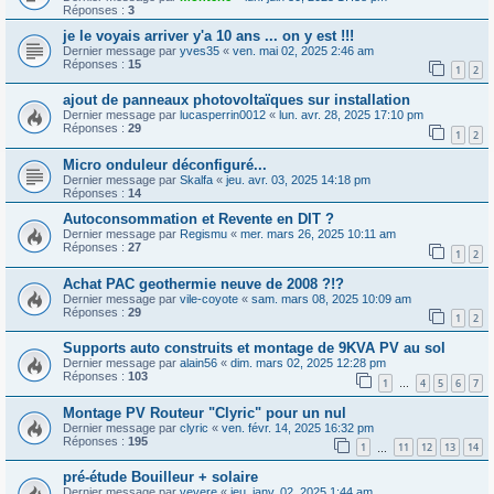
Réponses :
3
je le voyais arriver y'a 10 ans ... on y est !!!
Dernier message par
yves35
«
ven. mai 02, 2025 2:46 am
Réponses :
15
1
2
ajout de panneaux photovoltaïques sur installation
Dernier message par
lucasperrin0012
«
lun. avr. 28, 2025 17:10 pm
Réponses :
29
1
2
Micro onduleur déconfiguré...
Dernier message par
Skalfa
«
jeu. avr. 03, 2025 14:18 pm
Réponses :
14
Autoconsommation et Revente en DIT ?
Dernier message par
Regismu
«
mer. mars 26, 2025 10:11 am
Réponses :
27
1
2
Achat PAC geothermie neuve de 2008 ?!?
Dernier message par
vile-coyote
«
sam. mars 08, 2025 10:09 am
Réponses :
29
1
2
Supports auto construits et montage de 9KVA PV au sol
Dernier message par
alain56
«
dim. mars 02, 2025 12:28 pm
Réponses :
103
1
4
5
6
7
…
Montage PV Routeur "Clyric" pour un nul
Dernier message par
clyric
«
ven. févr. 14, 2025 16:32 pm
Réponses :
195
1
11
12
13
14
…
pré-étude Bouilleur + solaire
Dernier message par
vevere
«
jeu. janv. 02, 2025 1:44 am