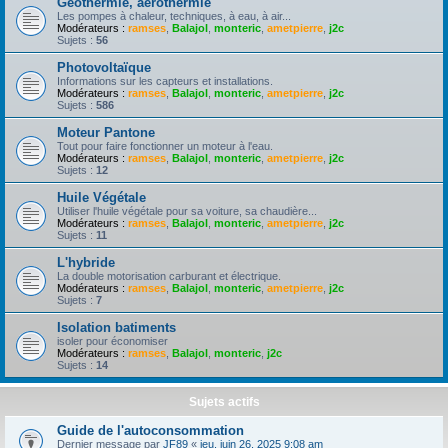
Géothermie, aérothermie
Les pompes à chaleur, techniques, à eau, à air...
Modérateurs :
ramses
,
Balajol
,
monteric
,
ametpierre
,
j2c
Sujets :
56
Photovoltaïque
Informations sur les capteurs et installations.
Modérateurs :
ramses
,
Balajol
,
monteric
,
ametpierre
,
j2c
Sujets :
586
Moteur Pantone
Tout pour faire fonctionner un moteur à l'eau.
Modérateurs :
ramses
,
Balajol
,
monteric
,
ametpierre
,
j2c
Sujets :
12
Huile Végétale
Utiliser l'huile végétale pour sa voiture, sa chaudière...
Modérateurs :
ramses
,
Balajol
,
monteric
,
ametpierre
,
j2c
Sujets :
11
L'hybride
La double motorisation carburant et électrique.
Modérateurs :
ramses
,
Balajol
,
monteric
,
ametpierre
,
j2c
Sujets :
7
Isolation batiments
isoler pour économiser
Modérateurs :
ramses
,
Balajol
,
monteric
,
j2c
Sujets :
14
Sujets actifs
Guide de l'autoconsommation
Dernier message par
JF89
«
jeu. juin 26, 2025 9:08 am