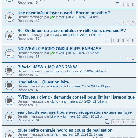
Réponses :
34
1
2
3
Une cheminée à foyer ouvert : Encore possible ?
Dernier message par
j2c
«
mar. juin 25, 2024 9:24 am
Réponses :
40
1
2
3
Re: Onduleur ou µicro-onduleur + réflexions diverses PV
Dernier message par
rod33
«
lun. juin 24, 2024 14:44 pm
Réponses :
67
1
2
3
4
5
NOUVEAUX MICRO ONDULEURS ENPHASE
Dernier message par
j2c
«
ven. juin 07, 2024 17:52 pm
Réponses :
15
1
2
Bifacial 425W + MO APS 730 W
Dernier message par
Regismu
«
lun. avr. 29, 2024 8:46 am
Réponses :
5
Irradiation... Question bête.
Dernier message par
Regismu
«
lun. mars 25, 2024 19:19 pm
Réponses :
4
PVRouteur clyric - demande conseil pour limiter Harmonique
Dernier message par
clyric
«
sam. mars 23, 2024 21:34 pm
Réponses :
1
eau chaude via insert bois avec récupération extene au foyer
Dernier message par
kironk
«
lun. févr. 26, 2024 16:13 pm
Réponses :
64
1
2
3
4
5
toute petite centrale hydro en cours de réalisation
Dernier message par
sim's
«
lun. févr. 19, 2024 21:17 pm