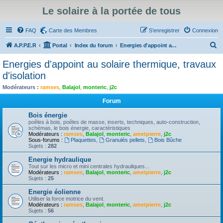
Le solaire à la portée de tous
FAQ
Carte des Membres
S’enregistrer
Connexion
R
A.P.P.E.R
Portal
Index du forum
Energies d'appoint au solaire thermique, travaux d'isolation
e
Energies d'appoint au solaire thermique, travaux
c
d'isolation
h
Modérateurs :
ramses
,
Balajol
,
monteric
,
j2c
e
Forum
r
Bois énergie
c
poêles à bois, poêles de masse, inserts, techniques, auto-construction,
schémas, le bois énergie, caractéristiques
h
Modérateurs :
ramses
,
Balajol
,
monteric
,
ametpierre
,
j2c
Sous-forums :
Plaquettes
,
Granulés pellets
,
Bois Bûche
e
Sujets :
282
r
Energie hydraulique
Tout sur les micro et mini centrales hydrauliques...
Modérateurs :
ramses
,
Balajol
,
monteric
,
ametpierre
,
j2c
Sujets :
25
Energie éolienne
Utiliser la force motrice du vent.
Modérateurs :
ramses
,
Balajol
,
monteric
,
ametpierre
,
j2c
Sujets :
56