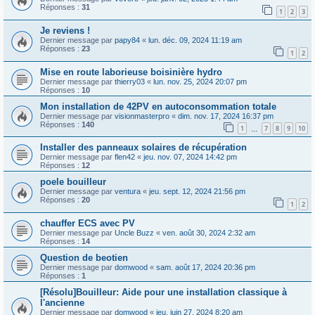
Réponses :
31
1
2
3
Je reviens !
Dernier message par
papy84
«
lun. déc. 09, 2024 11:19 am
Réponses :
23
1
2
Mise en route laborieuse boisinière hydro
Dernier message par
thierry03
«
lun. nov. 25, 2024 20:07 pm
Réponses :
10
Mon installation de 42PV en autoconsommation totale
Dernier message par
visionmasterpro
«
dim. nov. 17, 2024 16:37 pm
Réponses :
140
1
7
8
9
10
…
Installer des panneaux solaires de récupération
Dernier message par
flen42
«
jeu. nov. 07, 2024 14:42 pm
Réponses :
12
poele bouilleur
Dernier message par
ventura
«
jeu. sept. 12, 2024 21:56 pm
Réponses :
20
1
2
chauffer ECS avec PV
Dernier message par
Uncle Buzz
«
ven. août 30, 2024 2:32 am
Réponses :
14
Question de beotien
Dernier message par
domwood
«
sam. août 17, 2024 20:36 pm
Réponses :
1
[Résolu]Bouilleur: Aide pour une installation classique à
l'ancienne
Dernier message par
domwood
«
jeu. juin 27, 2024 8:20 am