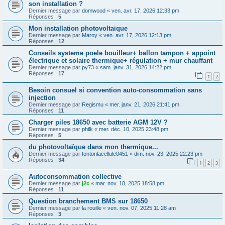
son installation ?
Dernier message par
domwood
«
ven. avr. 17, 2026 12:33 pm
Réponses :
5
Mon installation photovoltaique
Dernier message par
Maroy
«
ven. avr. 17, 2026 12:13 pm
Réponses :
12
Conseils systeme poele bouilleur+ ballon tampon + appoint
électrique et solaire thermique+ régulation + mur chauffant
Dernier message par
py73
«
sam. janv. 31, 2026 14:22 pm
Réponses :
17
1
2
Besoin consuel si convention auto-consommation sans
injection
Dernier message par
Regismu
«
mer. janv. 21, 2026 21:41 pm
Réponses :
11
Charger piles 18650 avec batterie AGM 12V ?
Dernier message par
philk
«
mer. déc. 10, 2025 23:48 pm
Réponses :
5
du photovoltaïque dans mon thermique...
Dernier message par
tontonlacellule0451
«
dim. nov. 23, 2025 22:23 pm
Réponses :
34
1
2
3
Autoconsommation collective
Dernier message par
j2c
«
mar. nov. 18, 2025 18:58 pm
Réponses :
11
Question branchement BMS sur 18650
Dernier message par
la rouille
«
ven. nov. 07, 2025 11:28 am
Réponses :
3