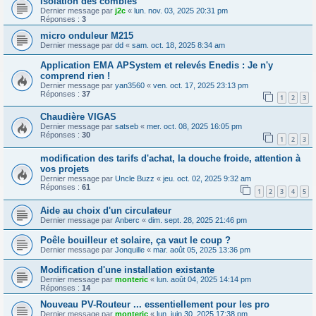
Isolation des combles
Dernier message par
j2c
«
lun. nov. 03, 2025 20:31 pm
Réponses :
3
micro onduleur M215
Dernier message par
dd
«
sam. oct. 18, 2025 8:34 am
Application EMA APSystem et relevés Enedis : Je n'y
comprend rien !
Dernier message par
yan3560
«
ven. oct. 17, 2025 23:13 pm
Réponses :
37
1
2
3
Chaudière VIGAS
Dernier message par
satseb
«
mer. oct. 08, 2025 16:05 pm
Réponses :
30
1
2
3
modification des tarifs d'achat, la douche froide, attention à
vos projets
Dernier message par
Uncle Buzz
«
jeu. oct. 02, 2025 9:32 am
Réponses :
61
1
2
3
4
5
Aide au choix d'un circulateur
Dernier message par
Anberc
«
dim. sept. 28, 2025 21:46 pm
Poêle bouilleur et solaire, ça vaut le coup ?
Dernier message par
Jonquille
«
mar. août 05, 2025 13:36 pm
Modification d'une installation existante
Dernier message par
monteric
«
lun. août 04, 2025 14:14 pm
Réponses :
14
Nouveau PV-Routeur ... essentiellement pour les pro
Dernier message par
monteric
«
lun. juin 30, 2025 17:38 pm