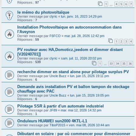
Réponses :
97
1
4
5
6
7
…
le mémo du photovoltaïque
Dernier message par
clyric
«
lun. janv. 16, 2023 14:29 pm
Réponses :
7
Installation Photovoltaique en autoconsommation dans
l'Aveyron
Dernier message par
F6FCO
«
mar. juil. 28, 2026 12:42 pm
Réponses :
59
1
2
3
4
PV routeur avec HA,Domoticz,jeedom et dimmer distant
[V20240701]]
Dernier message par
clyric
«
sam. juil. 11, 2026 20:02 pm
Réponses :
539
1
33
34
35
36
…
recherche dimmer en stand alone pour pilotage surplus PV
Dernier message par
Uncle Buzz
«
lun. juin 15, 2026 19:11 pm
Réponses :
6
Demande avis installation PV et ballon tampon de stockage
chauffage avec PAC
Dernier message par
Uncle Buzz
«
lun. juin 15, 2026 19:05 pm
Réponses :
6
Pilotage SSR à partir d'un automate industriel
Dernier message par
JF89
«
mar. mai 12, 2026 14:32 pm
Réponses :
1
Onduleurs HUAWEI sun2000 4KTL-L1
Dernier message par
TiboP2015
«
ven. mai 08, 2026 10:44 am
Débutant en solaire : par où commencer pour dimensionner