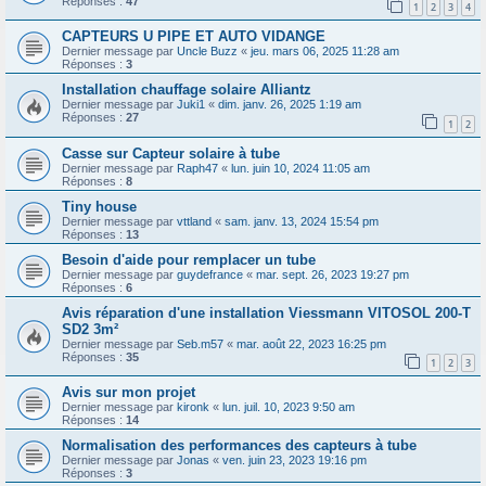
Réponses :
47
1
2
3
4
CAPTEURS U PIPE ET AUTO VIDANGE
Dernier message par
Uncle Buzz
«
jeu. mars 06, 2025 11:28 am
Réponses :
3
Installation chauffage solaire Alliantz
Dernier message par
Juki1
«
dim. janv. 26, 2025 1:19 am
Réponses :
27
1
2
Casse sur Capteur solaire à tube
Dernier message par
Raph47
«
lun. juin 10, 2024 11:05 am
Réponses :
8
Tiny house
Dernier message par
vttland
«
sam. janv. 13, 2024 15:54 pm
Réponses :
13
Besoin d'aide pour remplacer un tube
Dernier message par
guydefrance
«
mar. sept. 26, 2023 19:27 pm
Réponses :
6
Avis réparation d'une installation Viessmann VITOSOL 200-T
SD2 3m²
Dernier message par
Seb.m57
«
mar. août 22, 2023 16:25 pm
Réponses :
35
1
2
3
Avis sur mon projet
Dernier message par
kironk
«
lun. juil. 10, 2023 9:50 am
Réponses :
14
Normalisation des performances des capteurs à tube
Dernier message par
Jonas
«
ven. juin 23, 2023 19:16 pm
Réponses :
3