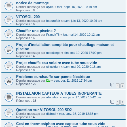
notice de montage
Dernier message par
clyric
«
mer. sept. 16, 2020 10:49 am
Réponses :
8
VITOSOL 200
Dernier message par
fotourefair
«
sam. juin 13, 2020 10:26 am
Réponses :
6
Chauffer une piscine ?
Dernier message par
Franck78
«
jeu. mai 14, 2020 10:12 am
Réponses :
6
Projet d'installation complète pour chauffage maison et
piscine
Dernier message par
matolange
«
dim. mai 10, 2020 17:00 pm
Réponses :
4
Projet chauffe eau solaire avec tube sous vide
Dernier message par
sinuoidum
«
sam. mai 09, 2020 0:18 am
Réponses :
8
Problème surchauffe sur panne électrique
Dernier message par
j2c
«
ven. oct. 11, 2019 17:34 pm
Réponses :
22
1
2
INSTALLAION CAPTEUR A TUBES INOPERANTE
Dernier message par
allonsbon
«
jeu. janv. 17, 2019 15:42 pm
Réponses :
15
1
2
Question sur VITOSOL 200 SD2
Dernier message par
djbfred
«
mer. janv. 16, 2019 12:35 pm
Réponses :
4
Cesi en thermosiphon avec capteur tube sous vide