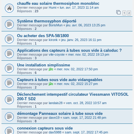
chauffe eau solaire thermosiphon monobloc
Dernier message par
Humi
«
lun. avr. 17, 2023 11:14 am
Réponses :
23
1
2
Système thermosyphon déporté
Dernier message par
BorisMun
«
jeu. avr. 06, 2023 13:25 pm
Réponses :
2
Ou acheter des SPA-58/1800
Dernier message par
kironk
«
jeu. janv. 26, 2023 16:11 pm
Réponses :
1
Applications des capteurs à tubes sous vide à caloduc ?
Dernier message par
vile-coyote
«
mer. nov. 02, 2022 19:13 pm
Réponses :
3
Une installation simplissime
Dernier message par
j2c
«
mer. nov. 02, 2022 17:50 pm
Réponses :
6
Capteurs à tubes sous vide auto vidangeables
Dernier message par
j2c
«
mer. nov. 02, 2022 15:27 pm
Réponses :
2
Déclenchement intempestif circulateur Viessmann VITOSOL
200-T SD2
Dernier message par
landais28
«
ven. oct. 28, 2022 10:57 am
Réponses :
1
démontage Panneaux solaire à tube sous vide
Dernier message par
dave19
«
sam. sept. 17, 2022 21:48 pm
Réponses :
8
connexion capteurs sous vide
Dernier message par
dav5988
«
sam. sept. 17, 2022 17:45 pm