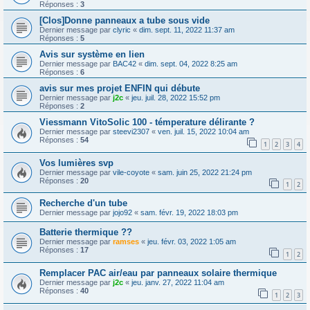
Réponses :
3
[Clos]Donne panneaux a tube sous vide
Dernier message par
clyric
«
dim. sept. 11, 2022 11:37 am
Réponses :
5
Avis sur système en lien
Dernier message par
BAC42
«
dim. sept. 04, 2022 8:25 am
Réponses :
6
avis sur mes projet ENFIN qui débute
Dernier message par
j2c
«
jeu. juil. 28, 2022 15:52 pm
Réponses :
2
Viessmann VitoSolic 100 - témperature délirante ?
Dernier message par
steevi2307
«
ven. juil. 15, 2022 10:04 am
Réponses :
54
1
2
3
4
Vos lumières svp
Dernier message par
vile-coyote
«
sam. juin 25, 2022 21:24 pm
Réponses :
20
1
2
Recherche d'un tube
Dernier message par
jojo92
«
sam. févr. 19, 2022 18:03 pm
Batterie thermique ??
Dernier message par
ramses
«
jeu. févr. 03, 2022 1:05 am
Réponses :
17
1
2
Remplacer PAC air/eau par panneaux solaire thermique
Dernier message par
j2c
«
jeu. janv. 27, 2022 11:04 am
Réponses :
40
1
2
3