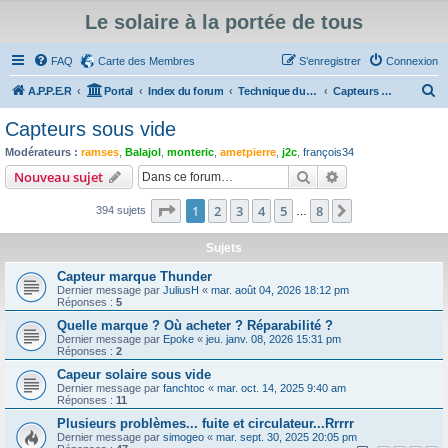
Le solaire à la portée de tous
FAQ
Carte des Membres
S’enregistrer
Connexion
R
A.P.P.E.R
Portal
Index du forum
Technique du Solaire Thermique
Capteurs sous vide
e
Capteurs sous vide
c
Modérateurs :
ramses
,
Balajol
,
monteric
,
ametpierre
,
j2c
,
françois34
h
Rechercher
Recherche avanc
Nouveau sujet
e
Page
1
sur
8
1
2
3
4
5
8
Suivante
394 sujets
r
…
c
Sujets
h
Capteur marque Thunder
e
Dernier message par
JuliusH
«
mar. août 04, 2026 18:12 pm
Réponses :
5
r
Quelle marque ? Où acheter ? Réparabilité ?
Dernier message par
Epoke
«
jeu. janv. 08, 2026 15:31 pm
Réponses :
2
Capeur solaire sous vide
Dernier message par
fanchtoc
«
mar. oct. 14, 2025 9:40 am
Réponses :
11
Plusieurs problèmes... fuite et circulateur...Rrrrr
Dernier message par
simogeo
«
mar. sept. 30, 2025 20:05 pm