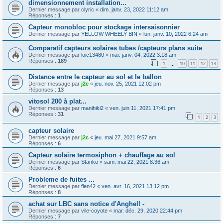
dimensionnement installation...
Dernier message par
clyric
«
dim. janv. 23, 2022 11:12 am
Réponses :
1
Capteur monobloc pour stockage intersaisonnier
Dernier message par
YELLOW WHEELY BIN
«
lun. janv. 10, 2022 6:24 am
Comparatif capteurs solaires tubes /capteurs plans suite
Dernier message par
loic13480
«
mar. janv. 04, 2022 3:18 am
Réponses :
189
1
10
11
12
13
…
Distance entre le capteur au sol et le ballon
Dernier message par
j2c
«
jeu. nov. 25, 2021 12:02 pm
Réponses :
13
vitosol 200 à plat...
Dernier message par
manihiki2
«
ven. juin 11, 2021 17:41 pm
Réponses :
31
1
2
3
capteur solaire
Dernier message par
j2c
«
jeu. mai 27, 2021 9:57 am
Réponses :
6
Capteur solaire termosiphon + chauffage au sol
Dernier message par
Stanko
«
sam. mai 22, 2021 8:36 am
Réponses :
6
Probleme de fuites ...
Dernier message par
flen42
«
ven. avr. 16, 2021 13:12 pm
Réponses :
8
achat sur LBC sans notice d'Anghell -
Dernier message par
vile-coyote
«
mar. déc. 29, 2020 22:44 pm
Réponses :
7