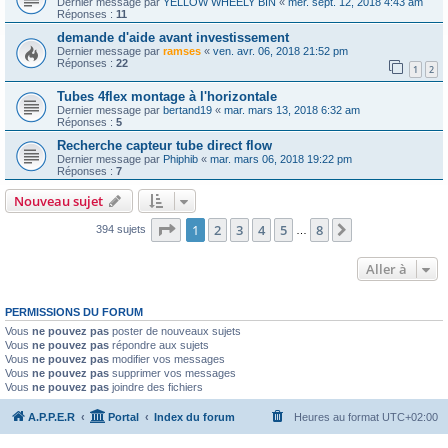
Dernier message par
YELLOW WHEELY BIN
«
mer. sept. 12, 2018 4:43 am
Réponses :
11
demande d'aide avant investissement
Dernier message par
ramses
«
ven. avr. 06, 2018 21:52 pm
Réponses :
22
1
2
Tubes 4flex montage à l'horizontale
Dernier message par
bertand19
«
mar. mars 13, 2018 6:32 am
Réponses :
5
Recherche capteur tube direct flow
Dernier message par
Phiphib
«
mar. mars 06, 2018 19:22 pm
Réponses :
7
Nouveau sujet
Page
1
sur
8
1
2
3
4
5
8
Suivante
394 sujets
…
Aller à
PERMISSIONS DU FORUM
Vous
ne pouvez pas
poster de nouveaux sujets
Vous
ne pouvez pas
répondre aux sujets
Vous
ne pouvez pas
modifier vos messages
Vous
ne pouvez pas
supprimer vos messages
Vous
ne pouvez pas
joindre des fichiers
A.P.P.E.R
Portal
Index du forum
Heures au format
UTC+02:00