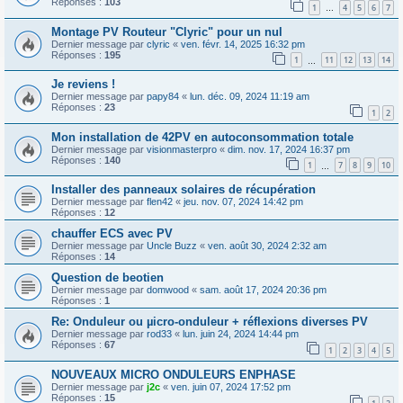
Réponses :
103
1
4
5
6
7
…
Montage PV Routeur "Clyric" pour un nul
Dernier message par
clyric
«
ven. févr. 14, 2025 16:32 pm
Réponses :
195
1
11
12
13
14
…
Je reviens !
Dernier message par
papy84
«
lun. déc. 09, 2024 11:19 am
Réponses :
23
1
2
Mon installation de 42PV en autoconsommation totale
Dernier message par
visionmasterpro
«
dim. nov. 17, 2024 16:37 pm
Réponses :
140
1
7
8
9
10
…
Installer des panneaux solaires de récupération
Dernier message par
flen42
«
jeu. nov. 07, 2024 14:42 pm
Réponses :
12
chauffer ECS avec PV
Dernier message par
Uncle Buzz
«
ven. août 30, 2024 2:32 am
Réponses :
14
Question de beotien
Dernier message par
domwood
«
sam. août 17, 2024 20:36 pm
Réponses :
1
Re: Onduleur ou µicro-onduleur + réflexions diverses PV
Dernier message par
rod33
«
lun. juin 24, 2024 14:44 pm
Réponses :
67
1
2
3
4
5
NOUVEAUX MICRO ONDULEURS ENPHASE
Dernier message par
j2c
«
ven. juin 07, 2024 17:52 pm
Réponses :
15