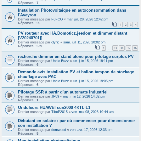
Réponses :
7
Installation Photovoltaique en autoconsommation dans
l'Aveyron
Dernier message par
F6FCO
«
mar. juil. 28, 2026 12:42 pm
Réponses :
59
1
2
3
4
PV routeur avec HA,Domoticz,jeedom et dimmer distant
[V20240701]]
Dernier message par
clyric
«
sam. juil. 11, 2026 20:02 pm
Réponses :
539
1
33
34
35
36
…
recherche dimmer en stand alone pour pilotage surplus PV
Dernier message par
Uncle Buzz
«
lun. juin 15, 2026 19:11 pm
Réponses :
6
Demande avis installation PV et ballon tampon de stockage
chauffage avec PAC
Dernier message par
Uncle Buzz
«
lun. juin 15, 2026 19:05 pm
Réponses :
6
Pilotage SSR à partir d'un automate industriel
Dernier message par
JF89
«
mar. mai 12, 2026 14:32 pm
Réponses :
1
Onduleurs HUAWEI sun2000 4KTL-L1
Dernier message par
TiboP2015
«
ven. mai 08, 2026 10:44 am
Débutant en solaire : par où commencer pour dimensionner
son installation ?
Dernier message par
domwood
«
ven. avr. 17, 2026 12:33 pm
Réponses :
5
Mon installation photovoltaique