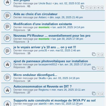
vos projets
Dernier message par
Uncle Buzz
«
jeu. oct. 02, 2025 9:32 am
Réponses :
61
1
2
3
4
5
Aide au choix d'un circulateur
Dernier message par
Anberc
«
dim. sept. 28, 2025 21:46 pm
Modification d'une installation existante
Dernier message par
monteric
«
lun. août 04, 2025 14:14 pm
Réponses :
14
Nouveau PV-Routeur ... essentiellement pour les pro
Dernier message par
monteric
«
lun. juin 30, 2025 17:38 pm
Réponses :
3
je le voyais arriver y'a 10 ans ... on y est !!!
Dernier message par
yves35
«
ven. mai 02, 2025 2:46 am
Réponses :
15
1
2
ajout de panneaux photovoltaïques sur installation
Dernier message par
lucasperrin0012
«
lun. avr. 28, 2025 17:10 pm
Réponses :
29
1
2
Micro onduleur déconfiguré...
Dernier message par
Skalfa
«
jeu. avr. 03, 2025 14:18 pm
Réponses :
14
Autoconsommation et Revente en DIT ?
Dernier message par
Regismu
«
mer. mars 26, 2025 10:11 am
Réponses :
27
1
2
Supports auto construits et montage de 9KVA PV au sol
Dernier message par
alain56
«
dim. mars 02, 2025 12:28 pm