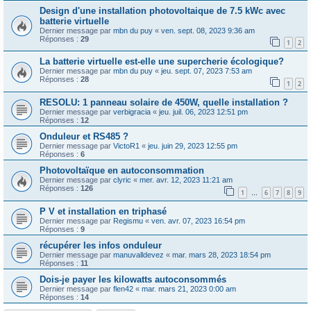
Design d'une installation photovoltaique de 7.5 kWc avec
batterie virtuelle
Dernier message par
mbn du puy
«
ven. sept. 08, 2023 9:36 am
Réponses :
29
1
2
La batterie virtuelle est-elle une supercherie écologique?
Dernier message par
mbn du puy
«
jeu. sept. 07, 2023 7:53 am
Réponses :
28
1
2
RESOLU: 1 panneau solaire de 450W, quelle installation ?
Dernier message par
verbigracia
«
jeu. juil. 06, 2023 12:51 pm
Réponses :
12
Onduleur et RS485 ?
Dernier message par
VictoR1
«
jeu. juin 29, 2023 12:55 pm
Réponses :
6
Photovoltaïque en autoconsommation
Dernier message par
clyric
«
mer. avr. 12, 2023 11:21 am
Réponses :
126
1
6
7
8
9
…
P V et installation en triphasé
Dernier message par
Regismu
«
ven. avr. 07, 2023 16:54 pm
Réponses :
9
récupérer les infos onduleur
Dernier message par
manuvalldevez
«
mar. mars 28, 2023 18:54 pm
Réponses :
11
Dois-je payer les kilowatts autoconsommés
Dernier message par
flen42
«
mar. mars 21, 2023 0:00 am
Réponses :
14