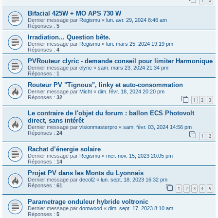
1
2
Bifacial 425W + MO APS 730 W
Dernier message par
Regismu
«
lun. avr. 29, 2024 8:46 am
Réponses :
5
Irradiation... Question bête.
Dernier message par
Regismu
«
lun. mars 25, 2024 19:19 pm
Réponses :
4
PVRouteur clyric - demande conseil pour limiter Harmonique
Dernier message par
clyric
«
sam. mars 23, 2024 21:34 pm
Réponses :
1
Routeur PV "Tignous", linky et auto-consommation
Dernier message par
Micht
«
dim. févr. 18, 2024 20:20 pm
Réponses :
32
1
2
3
Le contraire de l'objet du forum : ballon ECS Photovolt
direct, sans intérêt
Dernier message par
visionmasterpro
«
sam. févr. 03, 2024 14:56 pm
Réponses :
24
1
2
Rachat d’énergie solaire
Dernier message par
Regismu
«
mer. nov. 15, 2023 20:05 pm
Réponses :
14
Projet PV dans les Monts du Lyonnais
Dernier message par
decol2
«
lun. sept. 18, 2023 16:32 pm
Réponses :
61
1
2
3
4
5
Parametrage onduleur hybride voltronic
Dernier message par
domwood
«
dim. sept. 17, 2023 8:10 am
Réponses :
5