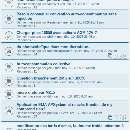
Dernier message par
Maroy
«
ven. avr. 17, 2026 12:13 pm
Réponses :
12
Besoin consuel si convention auto-consommation sans
injection
Dernier message par
Regismu
«
mer. janv. 21, 2026 21:41 pm
Réponses :
11
Charger piles 18650 avec batterie AGM 12V ?
Dernier message par
philk
«
mer. déc. 10, 2025 23:48 pm
Réponses :
5
du photovoltaïque dans mon thermique...
Dernier message par
tontonlacellule0451
«
dim. nov. 23, 2025 22:23 pm
Réponses :
34
1
2
3
Autoconsommation collective
Dernier message par
j2c
«
mar. nov. 18, 2025 18:58 pm
Réponses :
11
Question branchement BMS sur 18650
Dernier message par
la rouille
«
ven. nov. 07, 2025 11:28 am
Réponses :
3
micro onduleur M215
Dernier message par
dd
«
sam. oct. 18, 2025 8:34 am
Application EMA APSystem et relevés Enedis : Je n'y
comprend rien !
Dernier message par
yan3560
«
ven. oct. 17, 2025 23:13 pm
Réponses :
37
1
2
3
modification des tarifs d'achat, la douche froide, attention à