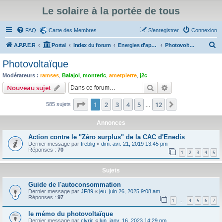
Le solaire à la portée de tous
FAQ
Carte des Membres
S’enregistrer
Connexion
R
A.P.P.E.R
Portal
Index du forum
Energies d'appoint au solaire thermique, travaux d'isolation
Photovoltaïque
e
Photovoltaïque
c
Modérateurs :
ramses
,
Balajol
,
monteric
,
ametpierre
,
j2c
h
Rechercher
Recherche avanc
Nouveau sujet
e
Page
1
sur
12
1
2
3
4
5
12
Suivante
585 sujets
r
…
c
Annonces
h
Action contre le "Zéro surplus" de la CAC d'Enedis
e
Dernier message par
treblig
«
dim. avr. 21, 2019 13:45 pm
Réponses :
70
r
1
2
3
4
5
Sujets
Guide de l'autoconsommation
Dernier message par
JF89
«
jeu. juin 26, 2025 9:08 am
Réponses :
97
1
4
5
6
7
…
le mémo du photovoltaïque
Dernier message par
clyric
«
lun. janv. 16, 2023 14:29 pm