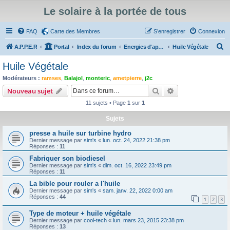
Le solaire à la portée de tous
FAQ
Carte des Membres
S’enregistrer
Connexion
R
A.P.P.E.R
Portal
Index du forum
Energies d'appoint au solaire thermique, travaux d'isolation
Huile Végétale
e
Huile Végétale
c
Modérateurs :
ramses
,
Balajol
,
monteric
,
ametpierre
,
j2c
h
Rechercher
Recherche avanc
Nouveau sujet
e
11 sujets • Page
1
sur
1
r
Sujets
c
presse a huile sur turbine hydro
h
Dernier message par
sim's
«
lun. oct. 24, 2022 21:38 pm
e
Réponses :
11
r
Fabriquer son biodiesel
Dernier message par
sim's
«
dim. oct. 16, 2022 23:49 pm
Réponses :
11
La bible pour rouler a l'huile
Dernier message par
sim's
«
sam. janv. 22, 2022 0:00 am
Réponses :
44
1
2
3
Type de moteur + huile végétale
Dernier message par
cool-tech
«
lun. mars 23, 2015 23:38 pm
Réponses :
13