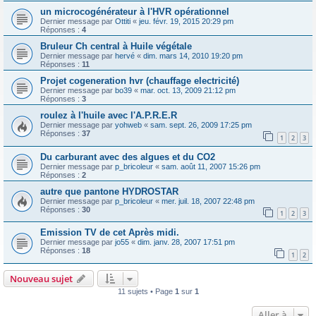
un microcogénérateur à l'HVR opérationnel
Dernier message par
Ottiti
«
jeu. févr. 19, 2015 20:29 pm
Réponses :
4
Bruleur Ch central à Huile végétale
Dernier message par
hervé
«
dim. mars 14, 2010 19:20 pm
Réponses :
11
Projet cogeneration hvr (chauffage electricité)
Dernier message par
bo39
«
mar. oct. 13, 2009 21:12 pm
Réponses :
3
roulez à l'huile avec l'A.P.R.E.R
Dernier message par
yohweb
«
sam. sept. 26, 2009 17:25 pm
Réponses :
37
1
2
3
Du carburant avec des algues et du CO2
Dernier message par
p_bricoleur
«
sam. août 11, 2007 15:26 pm
Réponses :
2
autre que pantone HYDROSTAR
Dernier message par
p_bricoleur
«
mer. juil. 18, 2007 22:48 pm
Réponses :
30
1
2
3
Emission TV de cet Après midi.
Dernier message par
jo55
«
dim. janv. 28, 2007 17:51 pm
Réponses :
18
1
2
Nouveau sujet
11 sujets • Page
1
sur
1
Aller à