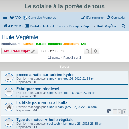
Le solaire à la portée de tous
FAQ
Carte des Membres
S’enregistrer
Connexion
R
A.P.P.E.R
Portal
Index du forum
Energies d'appoint au solaire thermique, travaux d'isolation
Huile Végétale
e
Huile Végétale
c
Modérateurs :
ramses
,
Balajol
,
monteric
,
ametpierre
,
j2c
h
Rechercher
Recherche avanc
Nouveau sujet
e
11 sujets • Page
1
sur
1
r
Sujets
c
presse a huile sur turbine hydro
h
Dernier message par
sim's
«
lun. oct. 24, 2022 21:38 pm
e
Réponses :
11
r
Fabriquer son biodiesel
Dernier message par
sim's
«
dim. oct. 16, 2022 23:49 pm
Réponses :
11
La bible pour rouler a l'huile
Dernier message par
sim's
«
sam. janv. 22, 2022 0:00 am
Réponses :
44
1
2
3
Type de moteur + huile végétale
Dernier message par
cool-tech
«
lun. mars 23, 2015 23:38 pm
Réponses :
13