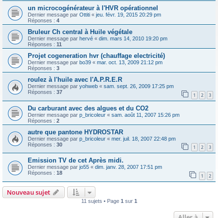
un microcogénérateur à l'HVR opérationnel
Dernier message par
Ottiti
«
jeu. févr. 19, 2015 20:29 pm
Réponses :
4
Bruleur Ch central à Huile végétale
Dernier message par
hervé
«
dim. mars 14, 2010 19:20 pm
Réponses :
11
Projet cogeneration hvr (chauffage electricité)
Dernier message par
bo39
«
mar. oct. 13, 2009 21:12 pm
Réponses :
3
roulez à l'huile avec l'A.P.R.E.R
Dernier message par
yohweb
«
sam. sept. 26, 2009 17:25 pm
Réponses :
37
1
2
3
Du carburant avec des algues et du CO2
Dernier message par
p_bricoleur
«
sam. août 11, 2007 15:26 pm
Réponses :
2
autre que pantone HYDROSTAR
Dernier message par
p_bricoleur
«
mer. juil. 18, 2007 22:48 pm
Réponses :
30
1
2
3
Emission TV de cet Après midi.
Dernier message par
jo55
«
dim. janv. 28, 2007 17:51 pm
Réponses :
18
1
2
Nouveau sujet
11 sujets • Page
1
sur
1
Aller à