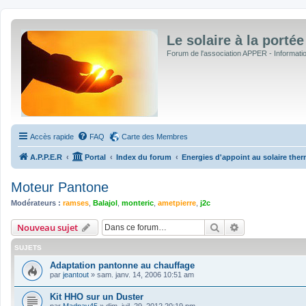
Le solaire à la portée
Forum de l'association APPER - Informations
Accès rapide
FAQ
Carte des Membres
A.P.P.E.R
Portal
Index du forum
Energies d'appoint au solaire ther
Moteur Pantone
Modérateurs :
ramses
,
Balajol
,
monteric
,
ametpierre
,
j2c
Rechercher
Recherche avan
Nouveau sujet
SUJETS
Adaptation pantonne au chauffage
par
jeantout
»
sam. janv. 14, 2006 10:51 am
Kit HHO sur un Duster