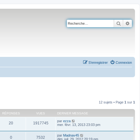
Recherch
Rech
S’enregistrer
Connexion
12 sujets • Page
1
sur
1
RÉPONSES
VUES
DERNIER MESSAGE
par
ezza
20
1917745
mer. févr. 13, 2013 23:03 pm
par
Madnav45
0
7532
dim. juil. 29, 2012 20:19 pm