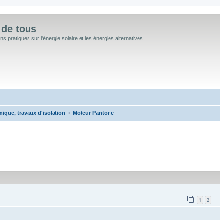
 de tous
 pratiques sur l'énergie solaire et les énergies alternatives.
mique, travaux d'isolation
Moteur Pantone
cée
1
2