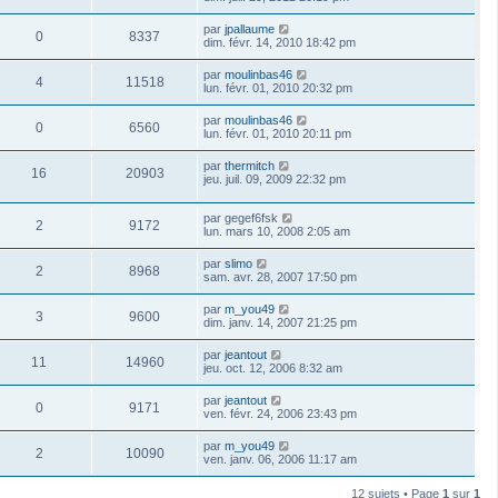
par
jpallaume
0
8337
dim. févr. 14, 2010 18:42 pm
par
moulinbas46
4
11518
lun. févr. 01, 2010 20:32 pm
par
moulinbas46
0
6560
lun. févr. 01, 2010 20:11 pm
par
thermitch
16
20903
jeu. juil. 09, 2009 22:32 pm
par
gegef6fsk
2
9172
lun. mars 10, 2008 2:05 am
par
slimo
2
8968
sam. avr. 28, 2007 17:50 pm
par
m_you49
3
9600
dim. janv. 14, 2007 21:25 pm
par
jeantout
11
14960
jeu. oct. 12, 2006 8:32 am
par
jeantout
0
9171
ven. févr. 24, 2006 23:43 pm
par
m_you49
2
10090
ven. janv. 06, 2006 11:17 am
12 sujets • Page
1
sur
1