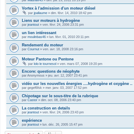
par
Madnav45
»
dim. juil. 29, 2012 20:19 pm
Vortex à l'admission d'un moteur diésel
par
jpallaume
»
dim. févr. 14, 2010 18:42 pm
Liens sur moteurs à hydrogène
par
jeantout
»
ven. févr. 24, 2006 23:31 pm
un lien intéressant
par
moulinbas46
»
lun. févr. 01, 2010 20:11 pm
Rendement du moteur
par
Cournut
»
ven. avr. 18, 2008 23:16 pm
Moteur Pantone ou Pentone
par
lolo le tournesol
»
ven. mars 07, 2008 19:20 pm
Encore: questions de néophyte
par
Anonymous
»
jeu. avr. 12, 2007 23:41 pm
vidéo sur les nouvelles énergies ....hydrogène et oxygène ..
par
gegef6fsk
»
mer. janv. 03, 2007 17:52 pm
Chipotage sur le sous-titre de la rubrique
par
Castor
»
dim. oct. 08, 2006 23:40 pm
La construction en details
par
jeantout
»
ven. févr. 24, 2006 23:43 pm
expérience
par
jeantout
»
lun. déc. 26, 2005 15:47 pm