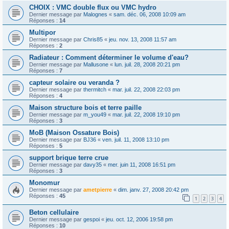
CHOIX : VMC double flux ou VMC hydro
Dernier message par
Malognes
«
sam. déc. 06, 2008 10:09 am
Réponses :
14
Multipor
Dernier message par
Chris85
«
jeu. nov. 13, 2008 11:57 am
Réponses :
2
Radiateur : Comment déterminer le volume d'eau?
Dernier message par
Mallusone
«
lun. juil. 28, 2008 20:21 pm
Réponses :
7
capteur solaire ou veranda ?
Dernier message par
thermitch
«
mar. juil. 22, 2008 22:03 pm
Réponses :
4
Maison structure bois et terre paille
Dernier message par
m_you49
«
mar. juil. 22, 2008 19:10 pm
Réponses :
3
MoB (Maison Ossature Bois)
Dernier message par
BJ36
«
ven. juil. 11, 2008 13:10 pm
Réponses :
5
support brique terre crue
Dernier message par
davy35
«
mer. juin 11, 2008 16:51 pm
Réponses :
3
Monomur
Dernier message par
ametpierre
«
dim. janv. 27, 2008 20:42 pm
Réponses :
45
1
2
3
4
Beton cellulaire
Dernier message par
gespoi
«
jeu. oct. 12, 2006 19:58 pm
Réponses :
10