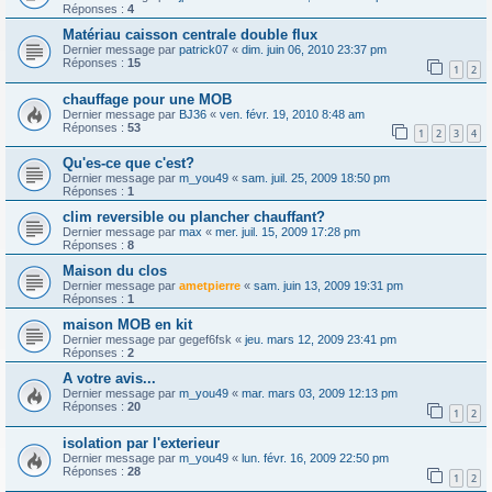
Réponses :
4
Matériau caisson centrale double flux
Dernier message par
patrick07
«
dim. juin 06, 2010 23:37 pm
Réponses :
15
1
2
chauffage pour une MOB
Dernier message par
BJ36
«
ven. févr. 19, 2010 8:48 am
Réponses :
53
1
2
3
4
Qu'es-ce que c'est?
Dernier message par
m_you49
«
sam. juil. 25, 2009 18:50 pm
Réponses :
1
clim reversible ou plancher chauffant?
Dernier message par
max
«
mer. juil. 15, 2009 17:28 pm
Réponses :
8
Maison du clos
Dernier message par
ametpierre
«
sam. juin 13, 2009 19:31 pm
Réponses :
1
maison MOB en kit
Dernier message par
gegef6fsk
«
jeu. mars 12, 2009 23:41 pm
Réponses :
2
A votre avis...
Dernier message par
m_you49
«
mar. mars 03, 2009 12:13 pm
Réponses :
20
1
2
isolation par l'exterieur
Dernier message par
m_you49
«
lun. févr. 16, 2009 22:50 pm
Réponses :
28
1
2