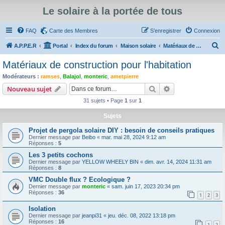
Le solaire à la portée de tous
FAQ
Carte des Membres
S’enregistrer
Connexion
R
A.P.P.E.R
Portal
Index du forum
Maison solaire
Matériaux de construction pour l'habitation
e
Matériaux de construction pour l'habitation
c
Modérateurs :
ramses
,
Balajol
,
monteric
,
ametpierre
h
Rechercher
Recherche avanc
Nouveau sujet
e
31 sujets • Page
1
sur
1
r
Sujets
c
Projet de pergola solaire DIY : besoin de conseils pratiques
h
Dernier message par
Beibo
«
mar. mai 28, 2024 9:12 am
e
Réponses :
5
r
Les 3 petits cochons
Dernier message par
YELLOW WHEELY BIN
«
dim. avr. 14, 2024 11:31 am
Réponses :
8
VMC Double flux ? Ecologique ?
Dernier message par
monteric
«
sam. juin 17, 2023 20:34 pm
Réponses :
36
1
2
3
Isolation
Dernier message par
jeanpi31
«
jeu. déc. 08, 2022 13:18 pm
Réponses :
16
1
2