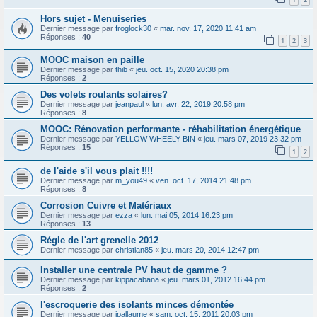
Hors sujet - Menuiseries
Dernier message par
froglock30
«
mar. nov. 17, 2020 11:41 am
Réponses :
40
1
2
3
MOOC maison en paille
Dernier message par
thib
«
jeu. oct. 15, 2020 20:38 pm
Réponses :
2
Des volets roulants solaires?
Dernier message par
jeanpaul
«
lun. avr. 22, 2019 20:58 pm
Réponses :
8
MOOC: Rénovation performante - réhabilitation énergétique
Dernier message par
YELLOW WHEELY BIN
«
jeu. mars 07, 2019 23:32 pm
Réponses :
15
1
2
de l'aide s'il vous plait !!!!
Dernier message par
m_you49
«
ven. oct. 17, 2014 21:48 pm
Réponses :
8
Corrosion Cuivre et Matériaux
Dernier message par
ezza
«
lun. mai 05, 2014 16:23 pm
Réponses :
13
Régle de l'art grenelle 2012
Dernier message par
christian85
«
jeu. mars 20, 2014 12:47 pm
Installer une centrale PV haut de gamme ?
Dernier message par
kippacabana
«
jeu. mars 01, 2012 16:44 pm
Réponses :
2
l'escroquerie des isolants minces démontée
Dernier message par
jpallaume
«
sam. oct. 15, 2011 20:03 pm